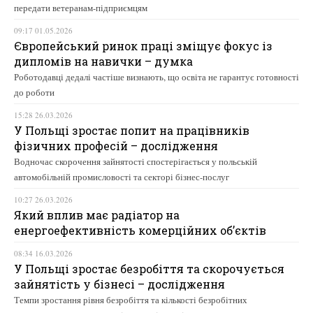
передати ветеранам-підприємцям
09:17 01.05.2026
Європейський ринок праці зміщує фокус із
дипломів на навички – думка
Роботодавці дедалі частіше визнають, що освіта не гарантує готовності
до роботи
15:28 26.03.2026
У Польщі зростає попит на працівників
фізичних професій – дослідження
Водночас скорочення зайнятості спостерігається у польській
автомобільній промисловості та секторі бізнес-послуг
10:27 26.03.2026
Який вплив має радіатор на
енергоефективність комерційних об’єктів
08:34 16.03.2026
У Польщі зростає безробіття та скорочується
зайнятість у бізнесі – дослідження
Темпи зростання рівня безробіття та кількості безробітних