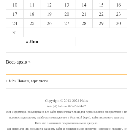
10
11
12
13
14
15
16
17
18
19
20
21
22
23
24
25
26
27
28
29
30
31
« Лип
Весь архів »
hubs. Новини, варті уваги
Copyright © 2013-2024 Hubs
info (at) hubs.ua 095-555-74-92
Вся інформація, розміщена на веб-сайті призначена тільки для персонального використання і не
підлягає подальшому та/або розповсюдженню в будь-якій формі, крім письмового дозволу
Hubs або з активним гіперпосиланням на джерело.
Всі матеріали, які розміщені на цьому сайті із посиланням на агентство "Інтерфакс-Україна", не