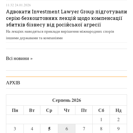
11:32 24.01.2026
Адвокати Investment Lawyer Group підготували
серію безкоштовних лекцій щодо компенсації
збитків бізнесу від російської агресії
На лекціях наводяться приклади вирішення міжнародних спорів
іншими державами та компаніями
Всі новини »
АРХІВ
Серпень 2026
Пн
Вт
Ср
Чт
Пт
Сб
Нд
1
2
5
3
4
6
7
8
9