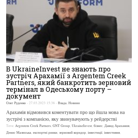
В UkraineInvest не знають про
зустріч Арахамії з Argentem Creek
Partners, який банкротить зерновий
термінал в Одеському порту –
документ
Олег Руденко
-
27.03.2023 15:38
-
Влада
,
Новини
Арахамія відмовився коментувати про що йшла мова на
зустрічі з компанією, яку звинувачують у рейдерстві
Теги:
Argentem Creek Partners
,
GNT Group
,
UkraineInvest
,
бізнес
,
Давид Арахамия
,
Денис Малюська
,
експортні ринки
,
зерновий коридор
,
інвестиції
,
інвестняня
,