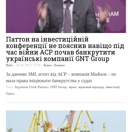
Паттон на інвестиційній
конференції не пояснив навіщо під
час війни ACP почав банкрутити
українські компанії GNT Group
Hubs
-
26.06.2023 15:56
-
Бізнес
,
Новини
За даними ЗМІ, агент від ACP – компанія Madison – не
мала права ініціювати банкрутства у судах
Теги:
Argentem Creek Partners
,
GNT Group
,
зерно
,
зерновий коридор
,
інвестиції
,
Одеса