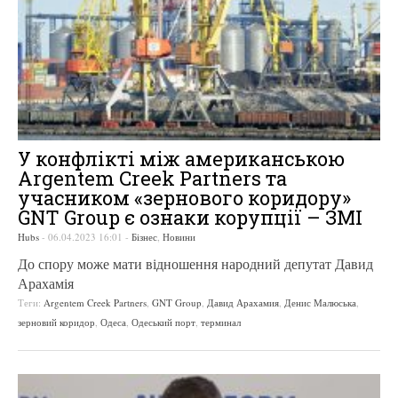
У конфлікті між американською
Argentem Creek Partners та
учасником «зернового коридору»
GNT Group є ознаки корупції – ЗМІ
Hubs
-
06.04.2023 16:01
-
Бізнес
,
Новини
До спору може мати відношення народний депутат Давид
Арахамія
Теги:
Argentem Creek Partners
,
GNT Group
,
Давид Арахамия
,
Денис Малюська
,
зерновий коридор
,
Одеса
,
Одеський порт
,
терминал