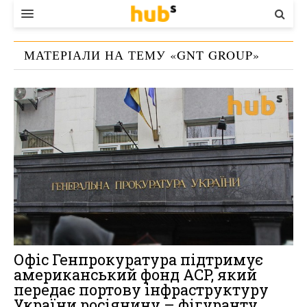
ВЛАДА
МАТЕРІАЛИ НА ТЕМУ «
GNT GROUP
»
ЕКОНОМІКА
БІЗНЕС
СТАРТЕР
КОНТАКТИ
Офіс Генпрокуратура підтримує
американський фонд ACP, який
передає портову інфраструктуру
України росіянину – фігуранту