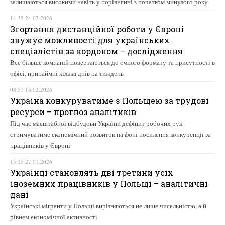
залишаються високими навіть у порівнянні з початком минулого року
14:35 24.02.2026
Згортання дистанційної роботи у Європі
звужує можливості для українських
спеціалістів за кордоном – дослідження
Все більше компаній повертаються до очного формату та присутності в
офісі, принаймні кілька днів на тиждень
08:51 13.02.2026
Україна конкуруватиме з Польщею за трудові
ресурси – прогноз аналітиків
Під час масштабної відбудови України дефіцит робочих рук
стримуватиме економічний розвиток на фоні посилення конкуренції за
працівників у Європі
15:15 27.01.2026
Українці становлять дві третини усіх
іноземних працівників у Польщі – аналітичні
дані
Українські мігранти у Польщі вирізняються не лише чисельністю, а й
рівнем економічної активності