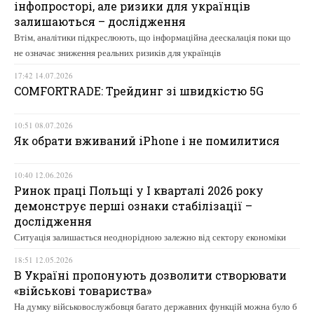
інфопросторі, але ризики для українців
залишаються – дослідження
Втім, аналітики підкреслюють, що інформаційна деескалація поки що
не означає зниження реальних ризиків для українців
17:42 14.07.2026
COMFORTRADE: Трейдинг зі швидкістю 5G
10:51 08.07.2026
Як обрати вживаний iPhone і не помилитися
10:40 12.06.2026
Ринок праці Польщі у І кварталі 2026 року
демонструє перші ознаки стабілізації –
дослідження
Ситуація залишається неоднорідною залежно від сектору економіки
18:51 12.05.2026
В Україні пропонують дозволити створювати
«військові товариства»
На думку військовослужбовця багато державних функцій можна було б