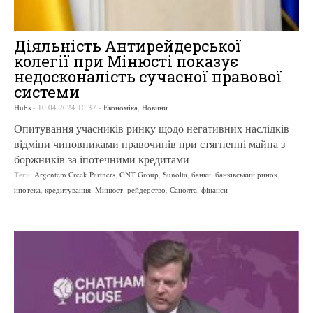
Діяльність Антирейдерської
колегії при Мінюсті показує
недосконалість сучасної правової
системи
Hubs
-
10.04.2024 10:37
-
Економіка
,
Новини
Опитування учасників ринку щодо негативних наслідків
відміни чиновниками правочинів при стягненні майна з
боржників за іпотечними кредитами
Теги:
Argentem Creek Partners
,
GNT Group
,
Sunolta
,
банки
,
банківський ринок
,
ипотека
,
кредитування
,
Минюст
,
рейдерство
,
Санолта
,
фінанси