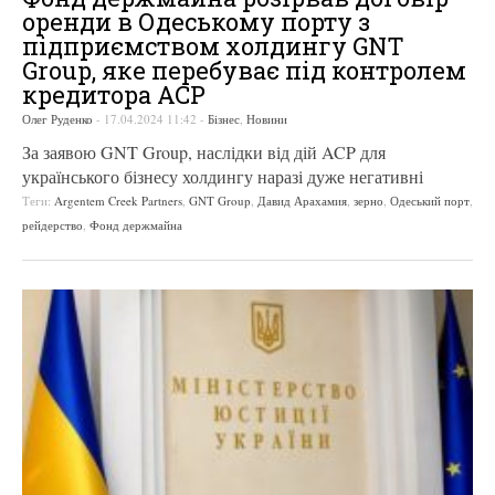
оренди в Одеському порту з
підприємством холдингу GNT
Group, яке перебуває під контролем
кредитора ACP
Олег Руденко
-
17.04.2024 11:42
-
Бізнес
,
Новини
За заявою GNT Group, наслідки від дій ACP для
українського бізнесу холдингу наразі дуже негативні
Теги:
Argentem Creek Partners
,
GNT Group
,
Давид Арахамия
,
зерно
,
Одеський порт
,
рейдерство
,
Фонд держмайна