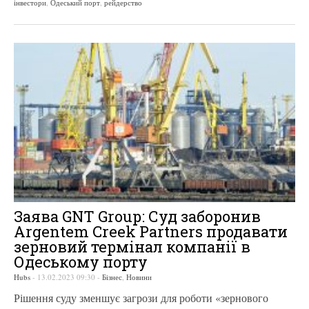
інвестори
,
Одеський порт
,
рейдерство
Заява GNT Group: Суд заборонив
Argentem Creek Partners продавати
зерновий термінал компанії в
Одеському порту
Hubs
-
13.02.2023 09:30
-
Бізнес
,
Новини
Рішення суду зменшує загрози для роботи «зернового