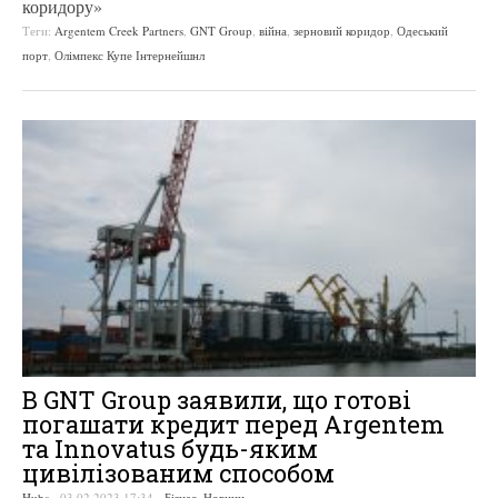
коридору»
Теги:
Argentem Creek Partners
,
GNT Group
,
війна
,
зерновий коридор
,
Одеський
порт
,
Олімпекс Купе Інтернейшнл
В GNT Group заявили, що готові
погашати кредит перед Argentem
та Innovatus будь-яким
цивілізованим способом
Hubs
-
03.02.2023 17:34
-
Бізнес
,
Новини