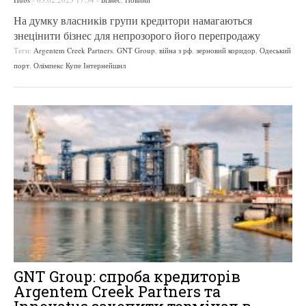
На думку власників групи кредитори намагаються
знецінити бізнес для непрозорого його перепродажу
Теги:
Argentem Creek Partners
,
GNT Group
,
війна з рф
,
зерновий коридор
,
Одеський
порт
,
Олімпекс Купе Інтернейшнл
GNT Group: спроба кредиторів
Argentem Creek Partners та