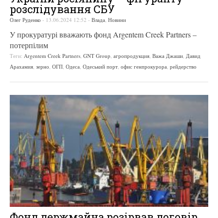
розслідування СБУ
Олег Руденко
-
13.06.2024 12:52
-
Влада
,
Новини
У прокуратурі вважають фонд Argentem Creek Partners –
потерпілим
Теги:
Argentem Creek Partners
,
GNT Group
,
агропродукция
,
Важа Джаши
,
Давид
Арахамия
,
зерно
,
ОГП
,
Одеса
,
Одеський порт
,
офис генпрокурора
,
рейдерство
Фонд держмайна розірвав договір