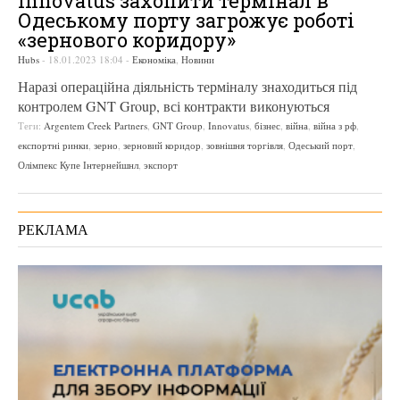
Innovatus захопити термінал в
Одеському порту загрожує роботі
«зернового коридору»
Hubs
-
18.01.2023 18:04
-
Економіка
,
Новини
Наразі операційна діяльність терміналу знаходиться під
контролем GNT Group, всі контракти виконуються
Теги:
Argentem Creek Partners
,
GNT Group
,
Innovatus
,
бізнес
,
війна
,
війна з рф
,
експортні ринки
,
зерно
,
зерновий коридор
,
зовнішня торгівля
,
Одеський порт
,
Олімпекс Купе Інтернейшнл
,
экспорт
РЕКЛАМА