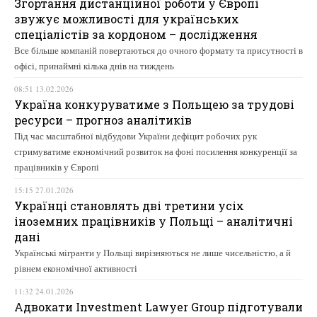
Згортання дистанційної роботи у Європі
звужує можливості для українських
спеціалістів за кордоном – дослідження
Все більше компаній повертаються до очного формату та присутності в
офісі, принаймні кілька днів на тиждень
08:51 13.02.2026
Україна конкуруватиме з Польщею за трудові
ресурси – прогноз аналітиків
Під час масштабної відбудови України дефіцит робочих рук
стримуватиме економічний розвиток на фоні посилення конкуренції за
працівників у Європі
15:15 27.01.2026
Українці становлять дві третини усіх
іноземних працівників у Польщі – аналітичні
дані
Українські мігранти у Польщі вирізняються не лише чисельністю, а й
рівнем економічної активності
11:32 24.01.2026
Адвокати Investment Lawyer Group підготували