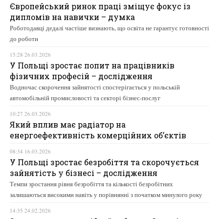
Європейський ринок праці зміщує фокус із
дипломів на навички – думка
Роботодавці дедалі частіше визнають, що освіта не гарантує готовності
до роботи
15:28 26.03.2026
У Польщі зростає попит на працівників
фізичних професій – дослідження
Водночас скорочення зайнятості спостерігається у польській
автомобільній промисловості та секторі бізнес-послуг
10:27 26.03.2026
Який вплив має радіатор на
енергоефективність комерційних об’єктів
08:34 16.03.2026
У Польщі зростає безробіття та скорочується
зайнятість у бізнесі – дослідження
Темпи зростання рівня безробіття та кількості безробітних
залишаються високими навіть у порівнянні з початком минулого року
14:35 24.02.2026