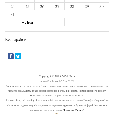
24
25
26
27
28
29
30
31
« Лип
Весь архів »
Copyright © 2013-2024 Hubs
info (at) hubs.ua 095-555-74-92
Вся інформація, розміщена на веб-сайті призначена тільки для персонального використання і не
підлягає подальшому та/або розповсюдженню в будь-якій формі, крім письмового дозволу
Hubs або з активним гіперпосиланням на джерело.
Всі матеріали, які розміщені на цьому сайті із посиланням на агентство "Інтерфакс-Україна", не
підлягають подальшому відтворенню та/чи розповсюдженню в будь-якій формі, інакше як з
письмового дозволу агентства "
Інтерфакс-Україна
"