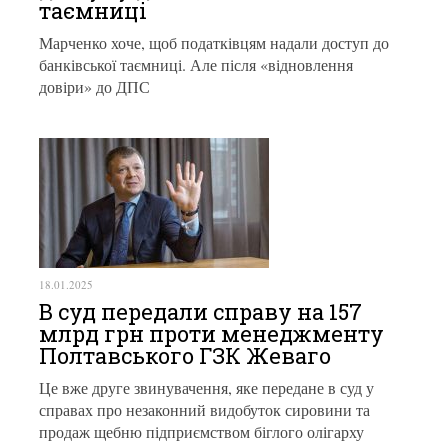
таємниці
Марченко хоче, щоб податківцям надали доступ до
банківської таємниці. Але після «відновлення
довіри» до ДПС
18.01.2025
В суд передали справу на 157
млрд грн проти менеджменту
Полтавського ГЗК Жеваго
Це вже друге звинувачення, яке передане в суд у
справах про незаконний видобуток сировини та
продаж щебню підприємством біглого олігарху