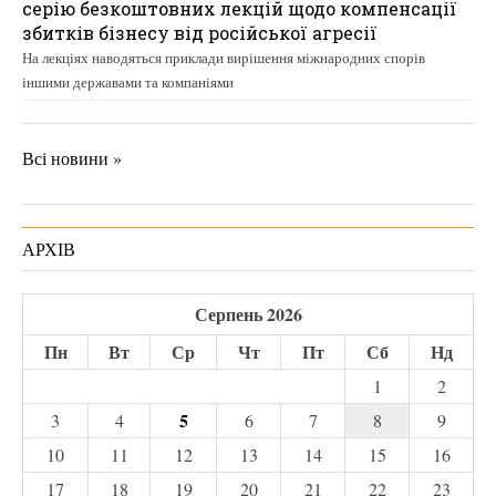
серію безкоштовних лекцій щодо компенсації
збитків бізнесу від російської агресії
На лекціях наводяться приклади вирішення міжнародних спорів
іншими державами та компаніями
Всі новини »
АРХІВ
Серпень 2026
Пн
Вт
Ср
Чт
Пт
Сб
Нд
1
2
5
3
4
6
7
8
9
10
11
12
13
14
15
16
17
18
19
20
21
22
23