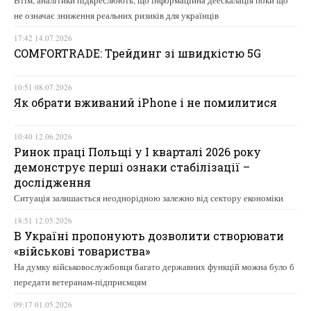
Втім, аналітики підкреслюють, що інформаційна деескалація поки що
не означає зниження реальних ризиків для українців
17:42 14.07.2026
COMFORTRADE: Трейдинг зі швидкістю 5G
10:51 08.07.2026
Як обрати вживаний iPhone і не помилитися
10:40 12.06.2026
Ринок праці Польщі у І кварталі 2026 року
демонструє перші ознаки стабілізації –
дослідження
Ситуація залишається неоднорідною залежно від сектору економіки
18:51 12.05.2026
В Україні пропонують дозволити створювати
«військові товариства»
На думку військовослужбовця багато державних функцій можна було б
передати ветеранам-підприємцям
09:17 01.05.2026