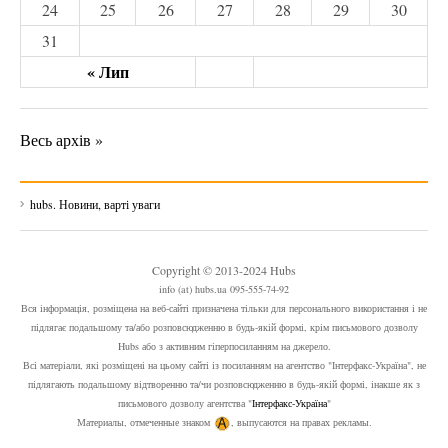
24
25
26
27
28
29
30
31
« Лип
Весь архів »
hubs. Новини, варті уваги
Copyright © 2013-2024 Hubs
info (at) hubs.ua 095-555-74-92
Вся інформація, розміщена на веб-сайті призначена тільки для персонального використання і не
підлягає подальшому та/або розповсюдженню в будь-якій формі, крім письмового дозволу
Hubs або з активним гіперпосиланням на джерело.
Всі матеріали, які розміщені на цьому сайті із посиланням на агентство "Інтерфакс-Україна", не
підлягають подальшому відтворенню та/чи розповсюдженню в будь-якій формі, інакше як з
письмового дозволу агентства "
Інтерфакс-Україна
"
Материалы, отмеченные знаком
, выпусаются на правах рекламы.