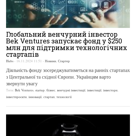
Глобальний венчурний інвестор
Bek Ventures запускає фонд у $250
млн для підтримки технологічних
стартапів
Hubs
-
16.11.2024 11:51
-
Новини
,
Стартер
Діяльність фонду зосереджуватиметься на ранніх стартапах
з Центральної та східної Європи. Українцям варто
звернути увагу
Теги:
Bek Ventures
,
startup
,
бізнес
,
венчурні інвестиції
,
інвестиції
,
інвестори
,
інвестпроєкти
,
інновації
,
стартап
,
технології