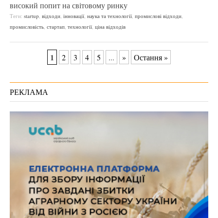
високий попит на світовому ринку
Теги:
startup
,
відходи
,
інновації
,
наука та технології
,
промислові відходи
,
промисловість
,
стартап
,
технології
,
ціна відходів
1
2
3
4
5
...
»
Остання »
РЕКЛАМА