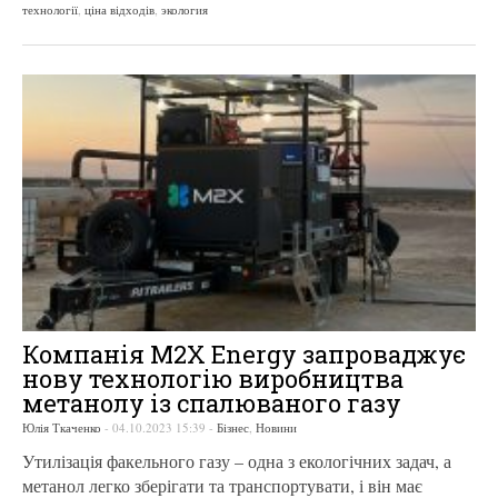
технології
,
ціна відходів
,
экология
Компанія M2X Energy запроваджує
нову технологію виробництва
метанолу із спалюваного газу
Юлія Ткаченко
-
04.10.2023 15:39
-
Бізнес
,
Новини
Утилізація факельного газу – одна з екологічних задач, а
метанол легко зберігати та транспортувати, і він має