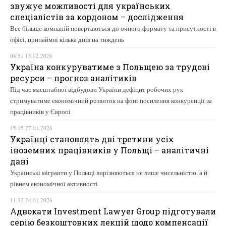
звужує можливості для українських
спеціалістів за кордоном – дослідження
Все більше компаній повертаються до очного формату та присутності в
офісі, принаймні кілька днів на тиждень
08:51 13.02.2026
Україна конкуруватиме з Польщею за трудові
ресурси – прогноз аналітиків
Під час масштабної відбудови України дефіцит робочих рук
стримуватиме економічний розвиток на фоні посилення конкуренції за
працівників у Європі
15:15 27.01.2026
Українці становлять дві третини усіх
іноземних працівників у Польщі – аналітичні
дані
Українські мігранти у Польщі вирізняються не лише чисельністю, а й
рівнем економічної активності
11:32 24.01.2026
Адвокати Investment Lawyer Group підготували
серію безкоштовних лекцій щодо компенсації