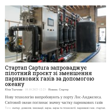
Стартап Captura запроваджує
пілотний проєкт зі зменшення
парникових газів за допомогою
океану
Юлія Ткаченко
-
10.10.2023 12:23
-
Новини
,
Стартер
Нову технологію випробовують у порту Лос-Анджелеса.
Світовий океан поглинає значну частку парникових газів
Теги:
startup
,
довкілля
,
інновації
,
наука
,
наука та технології
,
парникові гази
,
стартап
,