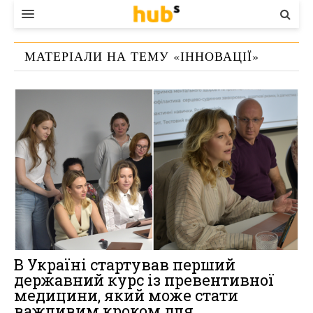
ВЛАДА
МАТЕРІАЛИ НА ТЕМУ «
ІННОВАЦІЇ
»
ЕКОНОМІКА
БІЗНЕС
СТАРТЕР
КОНТАКТИ
В Україні стартував перший
державний курс із превентивної
медицини, який може стати
важливим кроком для