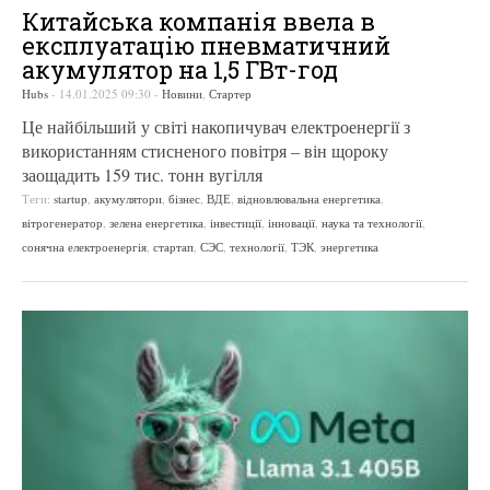
Китайська компанія ввела в
експлуатацію пневматичний
акумулятор на 1,5 ГВт-год
Hubs
-
14.01.2025 09:30
-
Новини
,
Стартер
Це найбільший у світі накопичувач електроенергії з
використанням стисненого повітря – він щороку
заощадить 159 тис. тонн вугілля
Теги:
startup
,
акумулятори
,
бізнес
,
ВДЕ
,
відновлювальна енергетика
,
вітрогенератор
,
зелена енергетика
,
інвестиції
,
інновації
,
наука та технології
,
сонячна електроенергія
,
стартап
,
СЭС
,
технології
,
ТЭК
,
энергетика