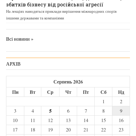
збитків бізнесу від російської агресії
На лекціях наводяться приклади вирішення міжнародних спорів
іншими державами та компаніями
Всі новини »
АРХІВ
Серпень 2026
Пн
Вт
Ср
Чт
Пт
Сб
Нд
1
2
5
3
4
6
7
8
9
10
11
12
13
14
15
16
17
18
19
20
21
22
23