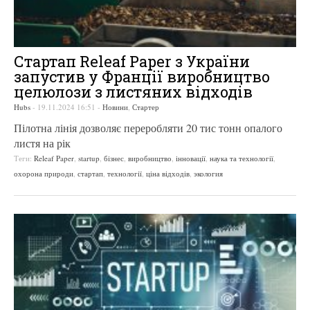
Стартап Releaf Paper з України
запустив у Франції виробництво
целюлози з листяних відходів
Hubs
-
19.11.2024 16:51
-
Новини
,
Стартер
Пілотна лінія дозволяє переробляти 20 тис тонн опалого
листя на рік
Теги:
Releaf Paper
,
startup
,
бізнес
,
виробництво
,
інновації
,
наука та технології
,
охорона природи
,
стартап
,
технології
,
ціна відходів
,
экология