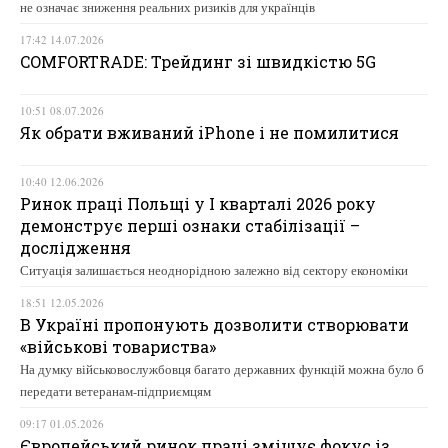
не означає зниження реальних ризиків для українців
17:42 14.07.2026
COMFORTRADE: Трейдинг зі швидкістю 5G
10:51 08.07.2026
Як обрати вживаний iPhone і не помилитися
10:40 12.06.2026
Ринок праці Польщі у І кварталі 2026 року
демонструє перші ознаки стабілізації –
дослідження
Ситуація залишається неоднорідною залежно від сектору економіки
18:51 12.05.2026
В Україні пропонують дозволити створювати
«військові товариства»
На думку військовослужбовця багато державних функцій можна було б
передати ветеранам-підприємцям
09:17 01.05.2026
Європейський ринок праці зміщує фокус із