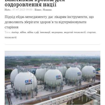
оздоровлення нації
Hubs
-
07.07.2025 09:00
-
Бізнес
,
Новини
Підхід ейдж-менеджменту дає лікарям інструменти, що
дозволяють зберігати здоров’я та відтерміновувати
старіння
Теги:
startup
,
війна
,
війна з рф
,
інновації
,
медицина
,
медичні технології
,
стартап
,
технології