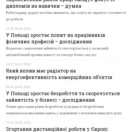
дипломів на навички – думка
Роботодавці дедалі частіше визнають, що освіта не гарантує готовності
до роботи
15:28 26.03.2026
У Польщі зростає попит на працівників
фізичних професій – дослідження
Водночас скорочення зайнятості спостерігається у польській
автомобільній промисловості та секторі бізнес-послуг
10:27 26.03.2026
Який вплив має радіатор на
енергоефективність комерційних об’єктів
08:34 16.03.2026
У Польщі зростає безробіття та скорочується
зайнятість у бізнесі – дослідження
Темпи зростання рівня безробіття та кількості безробітних
залишаються високими навіть у порівнянні з початком минулого року
14:35 24.02.2026
Згортання дистанційної роботи у Європі