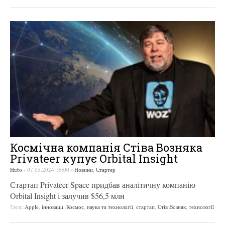
Космічна компанія Стіва Возняка
Privateer купує Orbital Insight
Hubs
-
07.05.2024 16:00
-
Новини
,
Стартер
Стартап Privateer Space придбав аналітичну компанію
Orbital Insight і залучив $56,5 млн
Теги:
Apple
,
інновації
,
Космос
,
наука та технології
,
стартап
,
Стів Возняк
,
технології