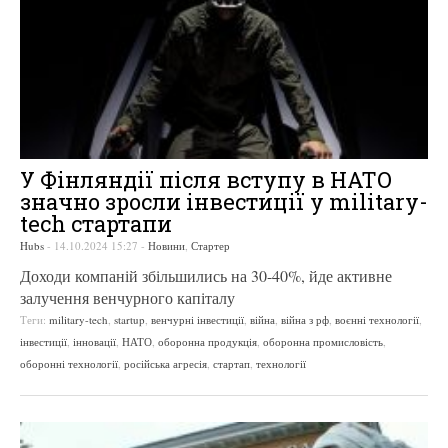
У Фінляндії після вступу в НАТО
значно зросли інвестиції у military-
tech стартапи
Hubs
-
14.10.2024 15:27
-
Новини
,
Стартер
Доходи компаній збільшились на 30-40%, йде активне
залучення венчурного капіталу
Теги:
military-tech
,
startup
,
венчурні інвестиції
,
війна
,
війна з рф
,
воєнні технології
,
інвестиції
,
інновації
,
НАТО
,
оборонна продукція
,
оборонна промисловість
,
оборонні технології
,
російська агресія
,
стартап
,
технології