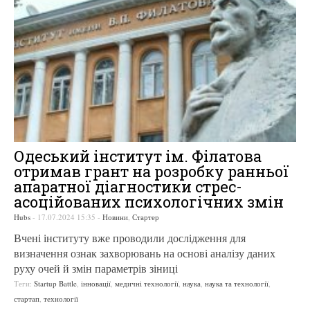
Одеський інститут ім. Філатова
отримав грант на розробку ранньої
апаратної діагностики стрес-
асоційованих психологічних змін
Hubs
-
17.07.2024 15:35
-
Новини
,
Стартер
Вчені інституту вже проводили дослідження для
визначення ознак захворювань на основі аналізу даних
руху очей й змін параметрів зіниці
Теги:
Startup Battle
,
інновації
,
медичні технології
,
наука
,
наука та технології
,
стартап
,
технології