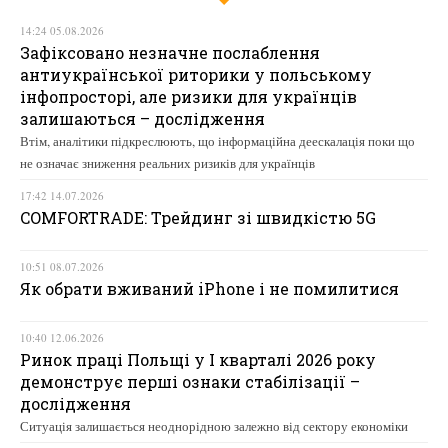
14:24 05.08.2026
Зафіксовано незначне послаблення
антиукраїнської риторики у польському
інфопросторі, але ризики для українців
залишаються – дослідження
Втім, аналітики підкреслюють, що інформаційна деескалація поки що
не означає зниження реальних ризиків для українців
17:42 14.07.2026
COMFORTRADE: Трейдинг зі швидкістю 5G
10:51 08.07.2026
Як обрати вживаний iPhone і не помилитися
10:40 12.06.2026
Ринок праці Польщі у І кварталі 2026 року
демонструє перші ознаки стабілізації –
дослідження
Ситуація залишається неоднорідною залежно від сектору економіки