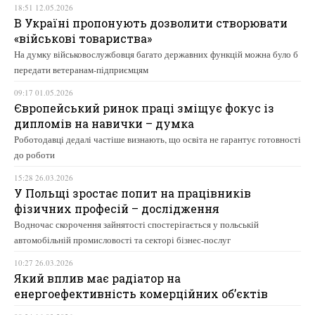
18:51 12.05.2026
В Україні пропонують дозволити створювати
«військові товариства»
На думку військовослужбовця багато державних функцій можна було б
передати ветеранам-підприємцям
09:17 01.05.2026
Європейський ринок праці зміщує фокус із
дипломів на навички – думка
Роботодавці дедалі частіше визнають, що освіта не гарантує готовності
до роботи
15:28 26.03.2026
У Польщі зростає попит на працівників
фізичних професій – дослідження
Водночас скорочення зайнятості спостерігається у польській
автомобільній промисловості та секторі бізнес-послуг
10:27 26.03.2026
Який вплив має радіатор на
енергоефективність комерційних об’єктів