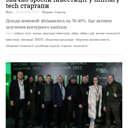
tech стартапи
Hubs
-
14.10.2024 15:27
-
Новини
,
Стартер
Доходи компаній збільшились на 30-40%, йде активне
залучення венчурного капіталу
Теги:
military-tech
,
startup
,
венчурні інвестиції
,
війна
,
війна з рф
,
воєнні технології
,
інвестиції
,
інновації
,
НАТО
,
оборонна продукція
,
оборонна промисловість
,
оборонні технології
,
російська агресія
,
стартап
,
технології