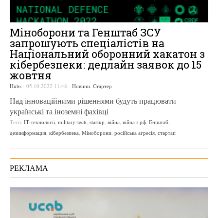
Міноборони та Генштаб ЗСУ
запрошують спеціалістів на
Національний оборонний хакатон з
кібербезпеки: дедлайн заявок до 15
жовтня
Hubs
-
05.10.2022 11:48
-
Новини
,
Стартер
Над інноваційними рішеннями будуть працювати
українські та іноземні фахівці
Теги:
IT-технології
,
military-tech
,
startup
,
війна
,
війна з рф
,
Генштаб
,
дезинформация
,
кібербезпека
,
Міноборони
,
російська агресія
,
стартап
РЕКЛАМА