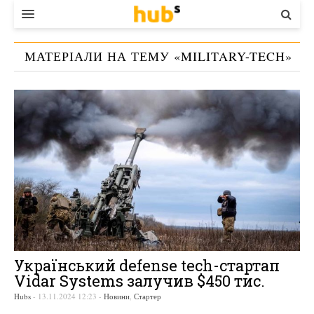
ВЛАДА
МАТЕРІАЛИ НА ТЕМУ «
MILITARY-TECH
»
ЕКОНОМІКА
БІЗНЕС
СТАРТЕР
КОНТАКТИ
Український defense tech-стартап
Vidar Systems залучив $450 тис.
Hubs
-
13.11.2024 12:23
-
Новини
,
Стартер