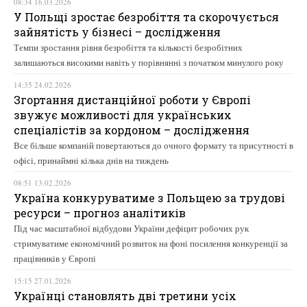
08:34 16.03.2026
У Польщі зростає безробіття та скорочується
зайнятість у бізнесі – дослідження
Темпи зростання рівня безробіття та кількості безробітних
залишаються високими навіть у порівнянні з початком минулого року
14:35 24.02.2026
Згортання дистанційної роботи у Європі
звужує можливості для українських
спеціалістів за кордоном – дослідження
Все більше компаній повертаються до очного формату та присутності в
офісі, принаймні кілька днів на тиждень
08:51 13.02.2026
Україна конкуруватиме з Польщею за трудові
ресурси – прогноз аналітиків
Під час масштабної відбудови України дефіцит робочих рук
стримуватиме економічний розвиток на фоні посилення конкуренції за
працівників у Європі
15:15 27.01.2026
Українці становлять дві третини усіх