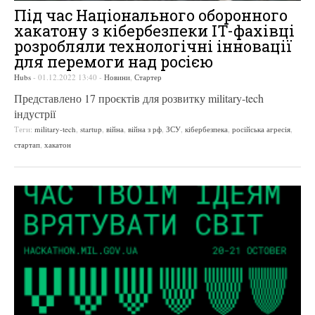
Під час Національного оборонного
хакатону з кібербезпеки IT-фахівці
розробляли технологічні інновації
для перемоги над росією
Hubs
-
01.12.2022 13:40
-
Новини
,
Стартер
Представлено 17 проєктів для розвитку military-tech
індустрії
Теги:
military-tech
,
startup
,
війна
,
війна з рф
,
ЗСУ
,
кібербезпека
,
російська агресія
,
стартап
,
хакатон