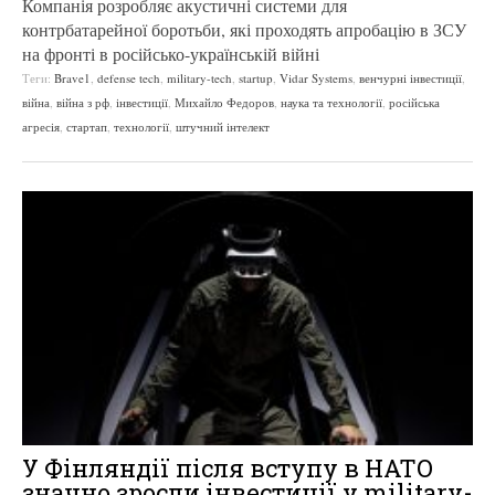
Компанія розробляє акустичні системи для
контрбатарейної боротьби, які проходять апробацію в ЗСУ
на фронті в російсько-українській війні
Теги:
Brave1
,
defense tech
,
military-tech
,
startup
,
Vidar Systems
,
венчурні інвестиції
,
війна
,
війна з рф
,
інвестиції
,
Михайло Федоров
,
наука та технології
,
російська
агресія
,
стартап
,
технології
,
штучний інтелект
У Фінляндії після вступу в НАТО
значно зросли інвестиції у military-