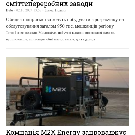
сміттєпереробних заводи
Hubs
-
02.10.2024 13:57
-
Бізнес
,
Новини
Обидва підприємства хочуть побудувати з розрахунку на
обслуговування загалом 950 тис. мешканців регіону
Теги:
бізнес
,
відходи
,
Міндовкілля
,
побутові відходи
,
промислові відходи
,
промисловість
,
сміттєпереробні заводи
,
сміття
,
ціна відходів
Компанія M2X Energy запроваджує