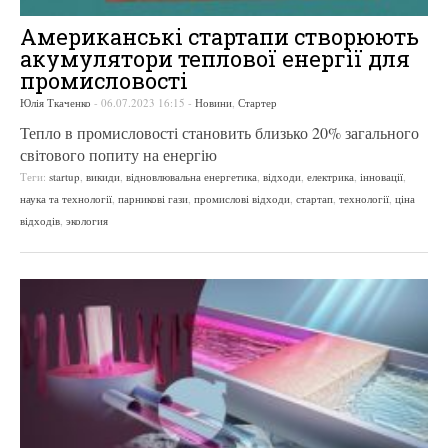
Американські стартапи створюють
акумулятори теплової енергії для
промисловості
Юлія Ткаченко
-
06.07.2023 16:15
-
Новини
,
Стартер
Тепло в промисловості становить близько 20% загального
світового попиту на енергію
Теги:
startup
,
викиди
,
відновлювальна енергетика
,
відходи
,
електрика
,
інновації
,
наука та технології
,
парникові гази
,
промислові відходи
,
стартап
,
технології
,
ціна
відходів
,
экология