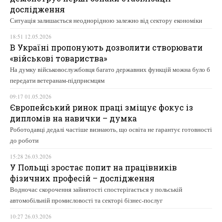
дослідження
Ситуація залишається неоднорідною залежно від сектору економіки
18:51 12.05.2026
В Україні пропонують дозволити створювати
«військові товариства»
На думку військовослужбовця багато державних функцій можна було б
передати ветеранам-підприємцям
09:17 01.05.2026
Європейський ринок праці зміщує фокус із
дипломів на навички – думка
Роботодавці дедалі частіше визнають, що освіта не гарантує готовності
до роботи
15:28 26.03.2026
У Польщі зростає попит на працівників
фізичних професій – дослідження
Водночас скорочення зайнятості спостерігається у польській
автомобільній промисловості та секторі бізнес-послуг
10:27 26.03.2026