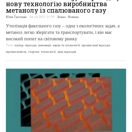
нову технологію виробництва
метанолу із спалюваного газу
Юлія Ткаченко
-
04.10.2023 15:39
-
Бізнес
,
Новини
Утилізація факельного газу – одна з екологічних задач, а
метанол легко зберігати та транспортувати, і він має
високий попит на світовому ринку
Теги:
startup
,
відходи
,
інновації
,
наука та технології
,
промислові відходи
,
промисловість
,
стартап
,
технології
,
ціна відходів