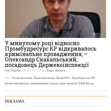
У минулому році відносно
Промбудресурс КР відкривалось
кримінальне провадження, –
Олександр Скакальський,
посадовець Держекоінспекції
Олег Руденко
-
16.08.2021 19:38
-
Влада
,
Дискусії
Теги:
Госэкоинспекция
,
Держекоінспекція
,
Кривой Рог
,
Промбудресурс КР
,
промислові відходи
,
промышленные отходы
,
шлак
,
экология
,
Юрій Кісєль
РЕКЛАМА