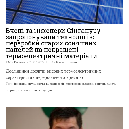
Вчені та інженери Сінгапуру
запропонували технологію
переробки старих сонячних
панелей на покращені
термоелектричні матеріали
Юлія Ткаченко
-
25.07.2022 11:03
-
Бізнес
,
Новини
Дослідники досягли високих термоелектричних
характеристик переробленого кремнію
Теги:
інновації
,
наука
,
наука та технології
,
промислові відходи
,
сонячні панелі
,
стартап
,
технології
,
ціна відходів