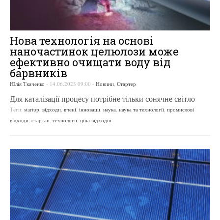
Нова технологія на основі
наночастинок целюлози може
ефективно очищати воду від
барвників
Юлія Ткаченко
-
14.06.2023 09:00
-
Новини
,
Стартер
Для каталізації процесу потрібне тільки сонячне світло
Теги:
startup
,
відходи
,
вчені
,
інновації
,
наука
,
наука та технології
,
промислові
відходи
,
стартап
,
технології
,
ціна відходів