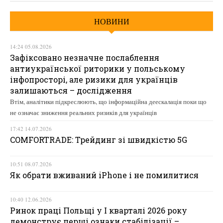
НОВИНИ
14:24 05.08.2026
Зафіксовано незначне послаблення
антиукраїнської риторики у польському
інфопросторі, але ризики для українців
залишаються – дослідження
Втім, аналітики підкреслюють, що інформаційна деескалація поки що
не означає зниження реальних ризиків для українців
17:42 14.07.2026
COMFORTRADE: Трейдинг зі швидкістю 5G
10:51 08.07.2026
Як обрати вживаний iPhone і не помилитися
10:40 12.06.2026
Ринок праці Польщі у І кварталі 2026 року
демонструє перші ознаки стабілізації –