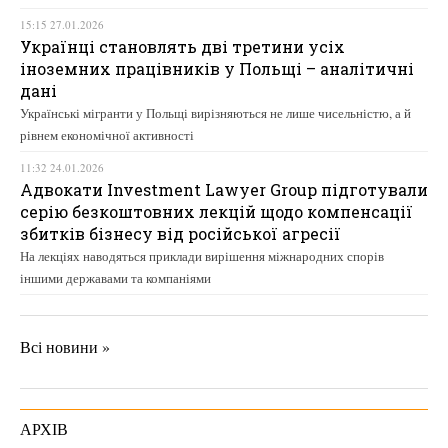
15:15 27.01.2026
Українці становлять дві третини усіх
іноземних працівників у Польщі – аналітичні
дані
Українські мігранти у Польщі вирізняються не лише чисельністю, а й
рівнем економічної активності
11:32 24.01.2026
Адвокати Investment Lawyer Group підготували
серію безкоштовних лекцій щодо компенсації
збитків бізнесу від російської агресії
На лекціях наводяться приклади вирішення міжнародних спорів
іншими державами та компаніями
Всі новини »
АРХІВ