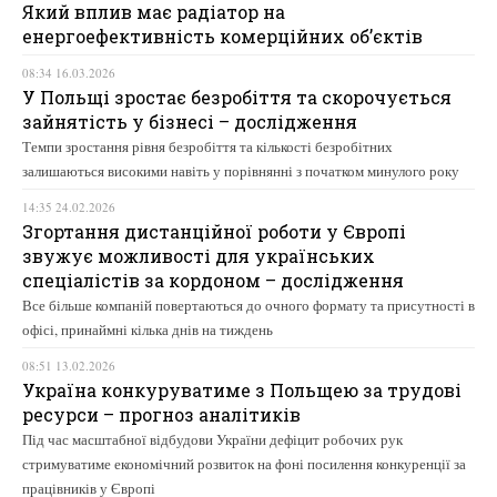
Який вплив має радіатор на
енергоефективність комерційних об’єктів
08:34 16.03.2026
У Польщі зростає безробіття та скорочується
зайнятість у бізнесі – дослідження
Темпи зростання рівня безробіття та кількості безробітних
залишаються високими навіть у порівнянні з початком минулого року
14:35 24.02.2026
Згортання дистанційної роботи у Європі
звужує можливості для українських
спеціалістів за кордоном – дослідження
Все більше компаній повертаються до очного формату та присутності в
офісі, принаймні кілька днів на тиждень
08:51 13.02.2026
Україна конкуруватиме з Польщею за трудові
ресурси – прогноз аналітиків
Під час масштабної відбудови України дефіцит робочих рук
стримуватиме економічний розвиток на фоні посилення конкуренції за
працівників у Європі