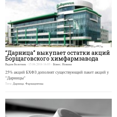
“Дарница” выкупает остатки акций
Борщаговского химфармзавода
Вадим Болотник
-
15.06.2016 16:03
-
Бізнес
,
Новини
25% акций БХФЗ дополнят существующий пакет акций у
"Дарницы"
Теги:
Дарница
,
Фармацевтика