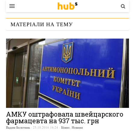
ВЛАДА
МАТЕРІАЛИ НА ТЕМУ
ЕКОНОМІКА
«
ФАРМАЦЕВТИКА
»
БІЗНЕС
СТАРТЕР
КОНТАКТИ
АМКУ оштрафовала швейцарского
фармацевта на 937 тыс. грн
Вадим Болотник
-
25.10.2016 16:24
-
Бізнес
,
Новини