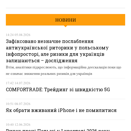
НОВИНИ
14:24 05.08.2026
Зафіксовано незначне послаблення
антиукраїнської риторики у польському
інфопросторі, але ризики для українців
залишаються – дослідження
Втім, аналітики підкреслюють, що інформаційна деескалація поки що
не означає зниження реальних ризиків для українців
17:42 14.07.2026
COMFORTRADE: Трейдинг зі швидкістю 5G
10:51 08.07.2026
Як обрати вживаний iPhone і не помилитися
10:40 12.06.2026
Ринок праці Польщі у І кварталі 2026 року