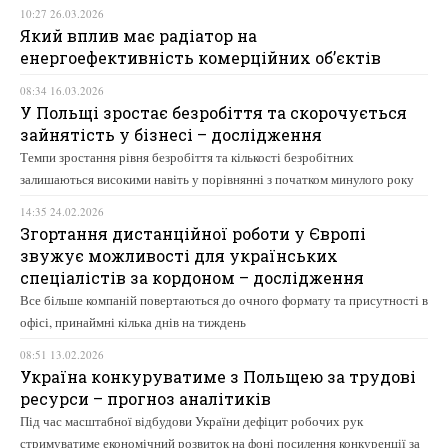
10:27 26.03.2026
Який вплив має радіатор на
енергоефективність комерційних об’єктів
08:34 16.03.2026
У Польщі зростає безробіття та скорочується
зайнятість у бізнесі – дослідження
Темпи зростання рівня безробіття та кількості безробітних
залишаються високими навіть у порівнянні з початком минулого року
14:35 24.02.2026
Згортання дистанційної роботи у Європі
звужує можливості для українських
спеціалістів за кордоном – дослідження
Все більше компаній повертаються до очного формату та присутності в
офісі, принаймні кілька днів на тиждень
08:51 13.02.2026
Україна конкуруватиме з Польщею за трудові
ресурси – прогноз аналітиків
Під час масштабної відбудови України дефіцит робочих рук
стримуватиме економічний розвиток на фоні посилення конкуренції за