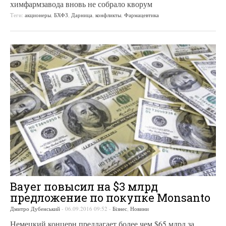
химфармзавода вновь не собрало кворум
Теги:
акционеры
,
БХФЗ
,
Дарница
,
конфликты
,
Фармацевтика
Bayer повысил на $3 млрд
предложение по покупке Monsanto
Дмитро Дубенський
-
06.09.2016 09:52
-
Бізнес
,
Новини
Немецкий концерн предлагает более чем $65 млрд за