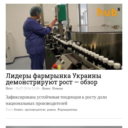
Лидеры фармрынка Украины
демонстрируют рост — обзор
Hubs
-
26.07.2016 21:06
-
Бізнес
,
Новини
Зафиксирована устойчивая тенденция к росту доли
национальных производителей
Теги:
бизнес
,
производители
,
рынок
,
Фармацевтика