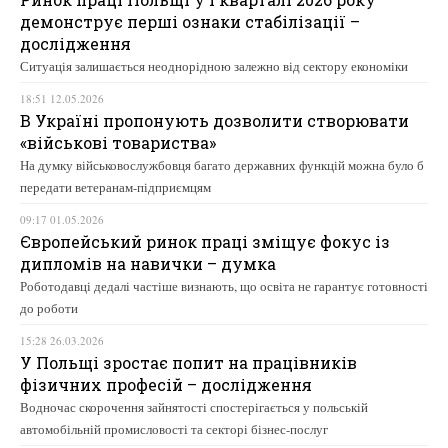
демонструє перші ознаки стабілізації –
дослідження
Ситуація залишається неоднорідною залежно від сектору економіки
18:51 12.05.2026
В Україні пропонують дозволити створювати
«військові товариства»
На думку військовослужбовця багато державних функцій можна було б
передати ветеранам-підприємцям
09:17 01.05.2026
Європейський ринок праці зміщує фокус із
дипломів на навички – думка
Роботодавці дедалі частіше визнають, що освіта не гарантує готовності
до роботи
15:28 26.03.2026
У Польщі зростає попит на працівників
фізичних професій – дослідження
Водночас скорочення зайнятості спостерігається у польській
автомобільній промисловості та секторі бізнес-послуг