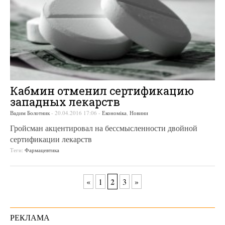
Кабмин отменил сертификацию
западных лекарств
Вадим Болотник
-
20.04.2016 17:06
-
Економіка
,
Новини
Гройсман акцентировал на бессмысленности двойной
сертификации лекарств
Теги:
Фармацевтика
2
«
1
3
»
РЕКЛАМА