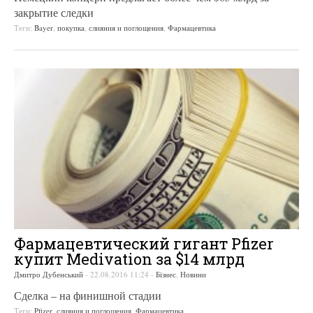
закрытие следки
Теги:
Bayer
,
покупка
,
слияния и поглощения
,
Фармацевтика
Фармацевтический гигант Pfizer
купит Medivation за $14 млрд
Дмитро Дубенський
-
22.08.2016 11:24
-
Бізнес
,
Новини
Сделка – на финишной стадии
Теги:
Pfizer
,
слияния и поглощения
,
Фармацевтика