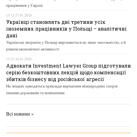
працівників у Європі
15:15 27.01.2026
Українці становлять дві третини усіх
іноземних працівників у Польщі – аналітичні
дані
Українські мігранти у Польщі вирізняються не лише чисельністю, а й
рівнем економічної активності
11:32 24.01.2026
Адвокати Investment Lawyer Group підготували
серію безкоштовних лекцій щодо компенсації
збитків бізнесу від російської агресії
На лекціях наводяться приклади вирішення міжнародних спорів
іншими державами та компаніями
Всі новини »