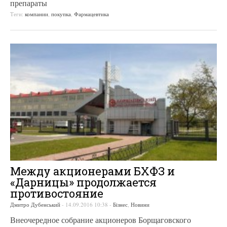
препараты
Теги:
компании
,
покупка
,
Фармацевтика
Между акционерами БХФЗ и
«Дарницы» продолжается
противостояние
Дмитро Дубенський
-
14.09.2016 10:38
-
Бізнес
,
Новини
Внеочередное собрание акционеров Борщаговского