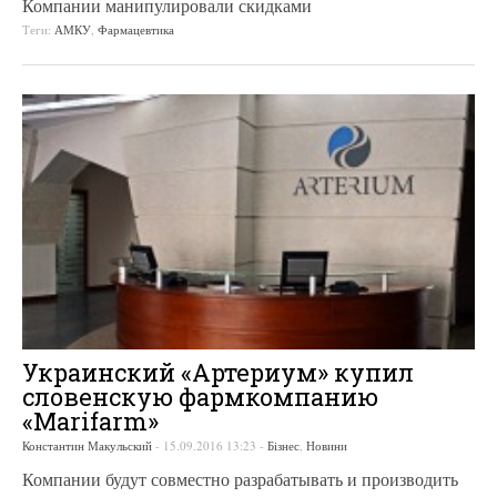
Компании манипулировали скидками
Теги:
АМКУ
,
Фармацевтика
Украинский «Артериум» купил
словенскую фармкомпанию
«Marifarm»
Константин Макульский
-
15.09.2016 13:23
-
Бізнес
,
Новини
Компании будут совместно разрабатывать и производить