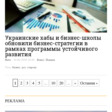
Украинские хабы и бизнес-школы
обновили бизнес-стратегии в
рамках программы устойчивого
развития
Hubs
-
30.06.2020 18:46
-
Бізнес
,
Новини
Теги:
бизнес
,
ксо
,
стартап
1
2
3
4
5
...
10
20
...
»
Остання »
РЕКЛАМА