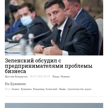
Зеленский обсудил с
предпринимателями проблемы
бизнеса
Ярослав Бондарчук
-
09.07.2020 09:55
-
Влада
,
Новини
На Буковине
Теги:
бизнес
,
Буковина
,
Владимир Зеленский
,
Ляшко
,
строительство дорог