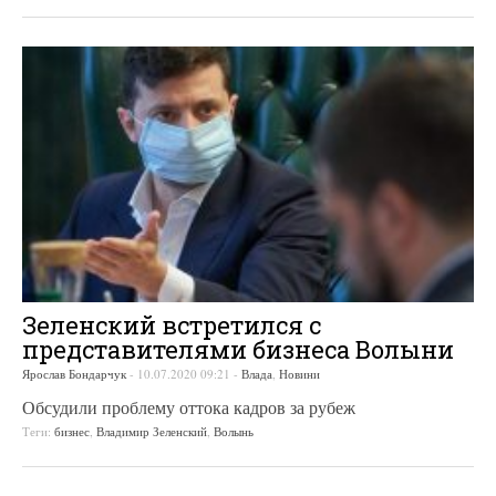
Зеленский встретился с
представителями бизнеса Волыни
Ярослав Бондарчук
-
10.07.2020 09:21
-
Влада
,
Новини
Обсудили проблему оттока кадров за рубеж
Теги:
бизнес
,
Владимир Зеленский
,
Волынь