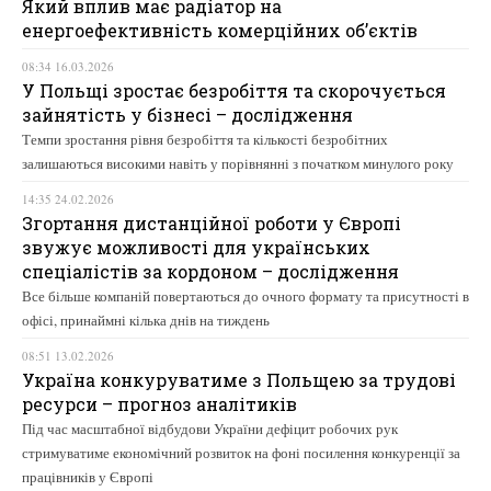
Який вплив має радіатор на
енергоефективність комерційних об’єктів
08:34 16.03.2026
У Польщі зростає безробіття та скорочується
зайнятість у бізнесі – дослідження
Темпи зростання рівня безробіття та кількості безробітних
залишаються високими навіть у порівнянні з початком минулого року
14:35 24.02.2026
Згортання дистанційної роботи у Європі
звужує можливості для українських
спеціалістів за кордоном – дослідження
Все більше компаній повертаються до очного формату та присутності в
офісі, принаймні кілька днів на тиждень
08:51 13.02.2026
Україна конкуруватиме з Польщею за трудові
ресурси – прогноз аналітиків
Під час масштабної відбудови України дефіцит робочих рук
стримуватиме економічний розвиток на фоні посилення конкуренції за
працівників у Європі