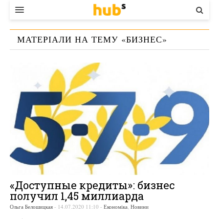
ВЛАДА
МАТЕРІАЛИ НА ТЕМУ «
БИЗНЕС
»
ЕКОНОМІКА
БІЗНЕС
СТАРТЕР
КОНТАКТИ
«Доступные кредиты»: бизнес
получил 1,45 миллиарда
Ольга Белошицкая
-
14.07.2020 11:10
-
Економіка
,
Новини