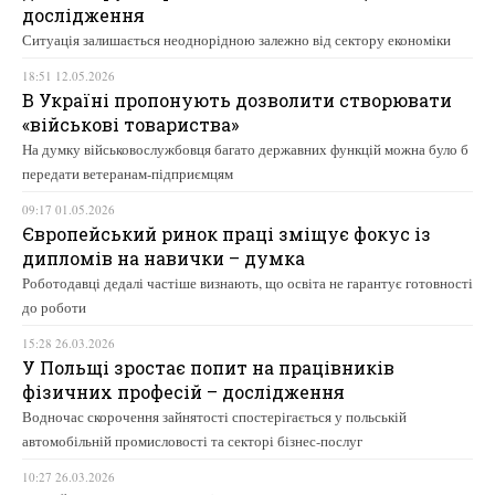
дослідження
Ситуація залишається неоднорідною залежно від сектору економіки
18:51 12.05.2026
В Україні пропонують дозволити створювати
«військові товариства»
На думку військовослужбовця багато державних функцій можна було б
передати ветеранам-підприємцям
09:17 01.05.2026
Європейський ринок праці зміщує фокус із
дипломів на навички – думка
Роботодавці дедалі частіше визнають, що освіта не гарантує готовності
до роботи
15:28 26.03.2026
У Польщі зростає попит на працівників
фізичних професій – дослідження
Водночас скорочення зайнятості спостерігається у польській
автомобільній промисловості та секторі бізнес-послуг
10:27 26.03.2026