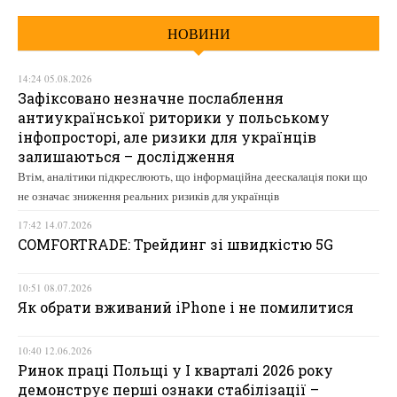
НОВИНИ
14:24 05.08.2026
Зафіксовано незначне послаблення
антиукраїнської риторики у польському
інфопросторі, але ризики для українців
залишаються – дослідження
Втім, аналітики підкреслюють, що інформаційна деескалація поки що
не означає зниження реальних ризиків для українців
17:42 14.07.2026
COMFORTRADE: Трейдинг зі швидкістю 5G
10:51 08.07.2026
Як обрати вживаний iPhone і не помилитися
10:40 12.06.2026
Ринок праці Польщі у І кварталі 2026 року
демонструє перші ознаки стабілізації –