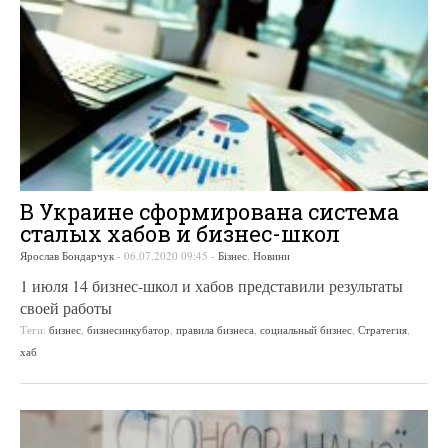
В Украине сформирована система
сталых хабов и бизнес-школ
Ярослав Бондарчук
-
06.07.2020 09:45
-
Бізнес
,
Новини
1 июля 14 бизнес-школ и хабов представили результаты
своей работы
Теги:
бизнес
,
бизнесинкубатор
,
правила бизнеса
,
социальный бизнес
,
Стратегия
,
хаб