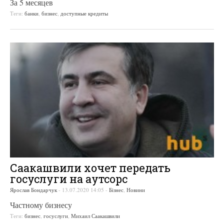
За 5 месяцев
Теги:
банки
,
бизнес
,
доступные кредиты
Саакашвили хочет передать
госуслуги на аутсорс
Ярослав Бондарчук
-
13.07.2020 14:05
-
Бізнес
,
Новини
Частному бизнесу
Теги:
бизнес
,
госуслуги
,
Михаил Саакашвили