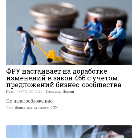
ФРУ настаивает на доработке
изменений в закон 466 с учетом
предложений бизнес-сообщества
Hubs
-
08.07.2020 13:29
-
Економіка
,
Новини
По налогообложению
Теги:
бизнес
,
законы
,
налоги
,
ФРУ