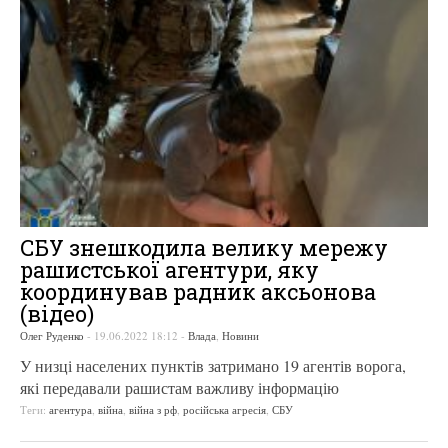
СБУ знешкодила велику мережу
рашистської агентури, яку
координував радник аксьонова
(відео)
Олег Руденко
-
19.06.2022 18:12
-
Влада
,
Новини
У низці населених пунктів затримано 19 агентів ворога,
які передавали рашистам важливу інформацію
Теги:
агентура
,
війна
,
війна з рф
,
російська агресія
,
СБУ