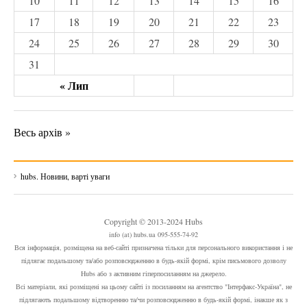
10
11
12
13
14
15
16
17
18
19
20
21
22
23
24
25
26
27
28
29
30
31
« Лип
Весь архів »
hubs. Новини, варті уваги
Copyright © 2013-2024 Hubs
info (at) hubs.ua 095-555-74-92
Вся інформація, розміщена на веб-сайті призначена тільки для персонального використання і не
підлягає подальшому та/або розповсюдженню в будь-якій формі, крім письмового дозволу
Hubs або з активним гіперпосиланням на джерело.
Всі матеріали, які розміщені на цьому сайті із посиланням на агентство "Інтерфакс-Україна", не
підлягають подальшому відтворенню та/чи розповсюдженню в будь-якій формі, інакше як з