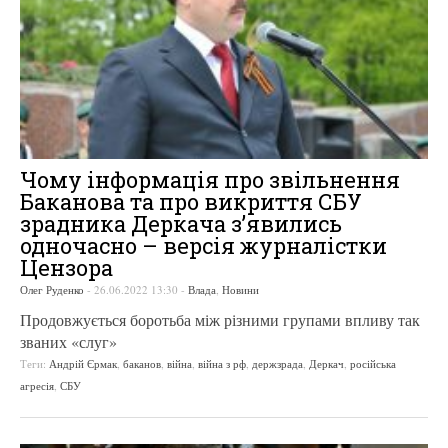
Чому інформація про звільнення
Баканова та про викриття СБУ
зрадника Деркача з’явились
одночасно – версія журналістки
Цензора
Олег Руденко
-
26.06.2022 13:30
-
Влада
,
Новини
Продовжується боротьба між різними групами впливу так
званих «слуг»
Теги:
Андрій Єрмак
,
баканов
,
війна
,
війна з рф
,
держзрада
,
Деркач
,
російська
агресія
,
СБУ