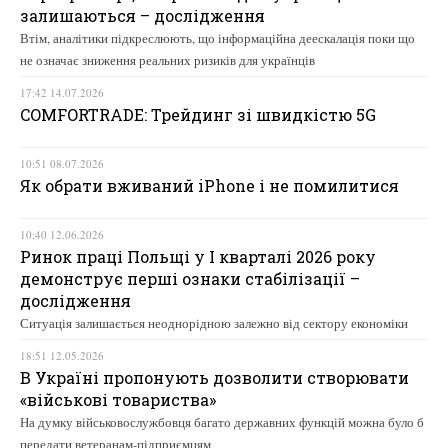
залишаються – дослідження
Втім, аналітики підкреслюють, що інформаційна деескалація поки що
не означає зниження реальних ризиків для українців
17:42 14.07.2026
COMFORTRADE: Трейдинг зі швидкістю 5G
10:51 08.07.2026
Як обрати вживаний iPhone і не помилитися
10:40 12.06.2026
Ринок праці Польщі у І кварталі 2026 року
демонструє перші ознаки стабілізації –
дослідження
Ситуація залишається неоднорідною залежно від сектору економіки
18:51 12.05.2026
В Україні пропонують дозволити створювати
«військові товариства»
На думку військовослужбовця багато державних функцій можна було б
передати ветеранам-підприємцям