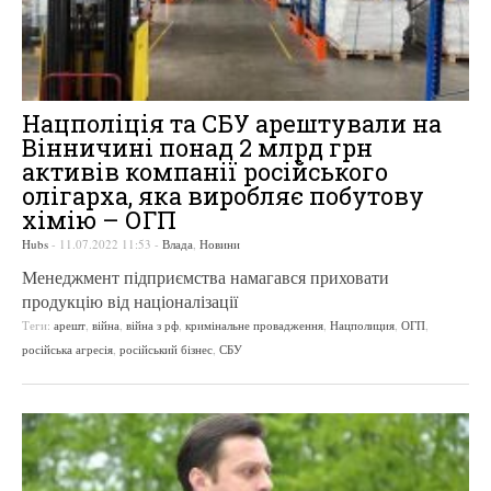
Нацполіція та СБУ арештували на
Вінничині понад 2 млрд грн
активів компанії російського
олігарха, яка виробляє побутову
хімію – ОГП
Hubs
-
11.07.2022 11:53
-
Влада
,
Новини
Менеджмент підприємства намагався приховати
продукцію від націоналізації
Теги:
арешт
,
війна
,
війна з рф
,
кримінальне провадження
,
Нацполиция
,
ОГП
,
російська агресія
,
російський бізнес
,
СБУ