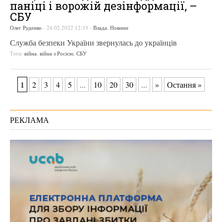
паніці і ворожій дезінформації, –
СБУ
Олег Руденко
-
24.02.2022 12:33
-
Влада
,
Новини
Служба безпеки України звернулась до українців
Теги:
війна
,
війна з Росією
,
СБУ
1
2
3
4
5
...
10
20
30
...
»
Остання »
РЕКЛАМА