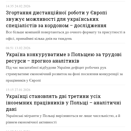
14:35 24.02.2026
Згортання дистанційної роботи у Європі
звужує можливості для українських
спеціалістів за кордоном – дослідження
Все більше компаній повертаються до очного формату та присутності в
офісі, принаймні кілька днів на тиждень
08:51 13.02.2026
Україна конкуруватиме з Польщею за трудові
ресурси – прогноз аналітиків
Під час масштабної відбудови України дефіцит робочих рук
стримуватиме економічний розвиток на фоні посилення конкуренції за
працівників у Європі
15:15 27.01.2026
Українці становлять дві третини усіх
іноземних працівників у Польщі – аналітичні
дані
Українські мігранти у Польщі вирізняються не лише чисельністю, а й
рівнем економічної активності