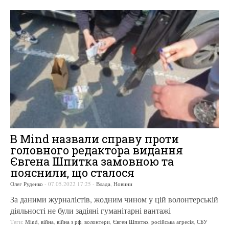
В Mind назвали справу проти
головного редактора видання
Євгена Шпитка замовною та
пояснили, що сталося
Олег Руденко
-
07.05.2022 17:25
-
Влада
,
Новини
За даними журналістів, жодним чином у цій волонтерській
діяльності не були задіяні гуманітарні вантажі
Теги:
Mind
,
війна
,
війна з рф
,
волонтери
,
Євген Шпитко
,
російська агресія
,
СБУ