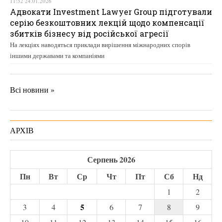
11:32 24.01.2026
Адвокати Investment Lawyer Group підготували
серію безкоштовних лекцій щодо компенсації
збитків бізнесу від російської агресії
На лекціях наводяться приклади вирішення міжнародних спорів
іншими державами та компаніями
Всі новини »
АРХІВ
Серпень 2026
Пн
Вт
Ср
Чт
Пт
Сб
Нд
1
2
5
3
4
6
7
8
9