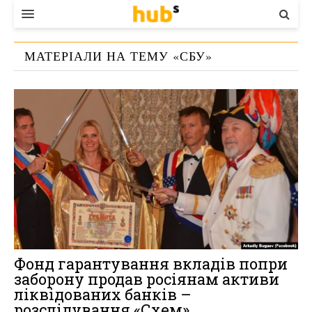
ВЛАДА
МАТЕРІАЛИ НА ТЕМУ «
СБУ
»
ЕКОНОМІКА
БІЗНЕС
СТАРТЕР
КОНТАКТИ
Фонд гарантування вкладів попри
заборону продав росіянам активи
ліквідованих банків –
розслідування «Схем»