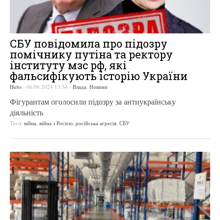
СБУ повідомила про підозру
помічнику путіна та ректору
інституту мзс рф, які
фальсифікують історію України
Hubs
-
06.06.2024 13:34
-
Влада
,
Новини
Фігурантам оголосили підозру за антиукраїнську
діяльність
Теги:
війна
,
війна з Росією
,
російська агресія
,
СБУ