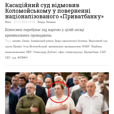
Касаційний суд відмовив
Коломойському у поверненні
націоналізованого «Приватбанку»
Hubs
-
27.11.2024 12:35
-
Влада
,
Новини
Бізнесмен перебуває під вартою у цілій низці
кримінальних проваджень
Теги:
активи
,
банки
,
банківський ринок
,
Бюро економічної безпеки
,
Верховний суд
,
група Приват
,
Ігор Коломойський
,
кримінальне провадження
,
НАБУ
,
Нацбанк
,
национализация
,
НБУ
,
Олександр Дубілет
,
офис генпрокурора
,
Приватбанк
,
САП
,
СБУ
,
суд
,
ФГВФО