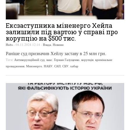
Ексзаступника міненерго Хейла
залишили під вартою у справі про
корупцію на $500 тис.
Hubs
-
04.11.2024 12:14
-
Влада
,
Новини
Раніше суд призначив Хейлу заставу в 25 млн грн.
Теги:
Антикорупційний суд
,
вакс
,
Герман Галущенко
,
корупція
,
кримінальне
провадження
,
Минэнерго
,
НАБУ
,
САП
,
СБУ
,
хабар