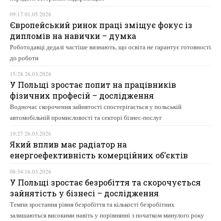
09:17 01.05.2026
Європейський ринок праці зміщує фокус із
дипломів на навички – думка
Роботодавці дедалі частіше визнають, що освіта не гарантує готовності
до роботи
15:28 26.03.2026
У Польщі зростає попит на працівників
фізичних професій – дослідження
Водночас скорочення зайнятості спостерігається у польській
автомобільній промисловості та секторі бізнес-послуг
10:27 26.03.2026
Який вплив має радіатор на
енергоефективність комерційних об’єктів
08:34 16.03.2026
У Польщі зростає безробіття та скорочується
зайнятість у бізнесі – дослідження
Темпи зростання рівня безробіття та кількості безробітних
залишаються високими навіть у порівнянні з початком минулого року