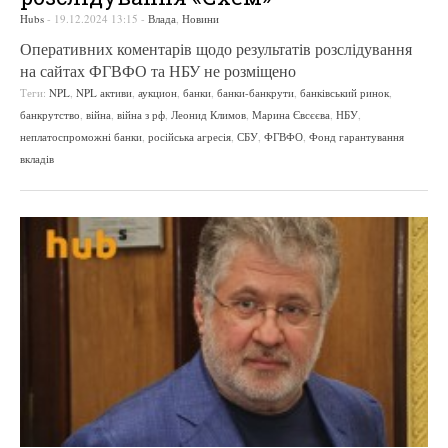
Hubs
-
19.12.2024 13:15
-
Влада
,
Новини
Оперативних коментарів щодо результатів розслідування
на сайтах ФГВФО та НБУ не розміщено
Теги:
NPL
,
NPL активи
,
аукцион
,
банки
,
банки-банкрути
,
банківський ринок
,
банкрутство
,
війна
,
війна з рф
,
Леонид Климов
,
Марина Євсєєва
,
НБУ
,
неплатоспроможні банки
,
російська агресія
,
СБУ
,
ФГВФО
,
Фонд гарантування
вкладів