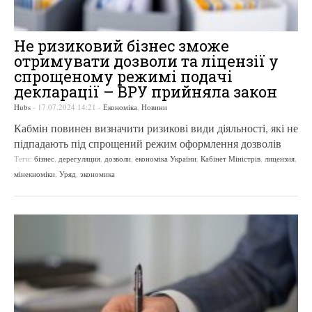
Не ризиковий бізнес зможе
отримувати дозволи та ліцензії у
спрощеному режимі подачі
декларації – ВРУ прийняла закон
Hubs
-
17.07.2024 14:21
-
Економіка
,
Новини
Кабмін повинен визначити ризикові види діяльності, які не
підпадають під спрощений режим оформлення дозволів
Теги:
бізнес
,
дерегуляция
,
дозволи
,
економіка України
,
Кабінет Міністрів
,
лицензия
,
мінекноміки
,
Уряд
,
экономика