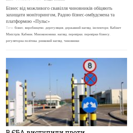
Бізнес від можливого свавілля чиновників обіцяють
захищати моніторингом, Радою бізнес-омбудсмена та
платформою «Пульс»
Теги:
бізнес
,
виробництво
,
дерегуляция
,
державний нагляд
,
інспектори
,
Кабінет
Міністрів
,
Кабмин
,
Минэкономики
,
нагляд
,
перевірки
,
перевірки бізнесу
,
регуляторна політика
,
ринковий нагляд
,
чиновники
В ЄБА виступили проти