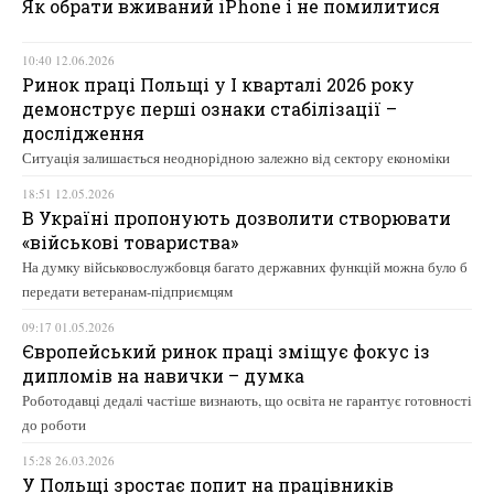
Як обрати вживаний iPhone і не помилитися
10:40 12.06.2026
Ринок праці Польщі у І кварталі 2026 року
демонструє перші ознаки стабілізації –
дослідження
Ситуація залишається неоднорідною залежно від сектору економіки
18:51 12.05.2026
В Україні пропонують дозволити створювати
«військові товариства»
На думку військовослужбовця багато державних функцій можна було б
передати ветеранам-підприємцям
09:17 01.05.2026
Європейський ринок праці зміщує фокус із
дипломів на навички – думка
Роботодавці дедалі частіше визнають, що освіта не гарантує готовності
до роботи
15:28 26.03.2026
У Польщі зростає попит на працівників