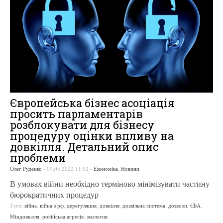
Європейська бізнес асоціація
просить парламентарів
розблокувати для бізнесу
процедуру оцінки впливу на
довкілля. Детальний опис
проблеми
Олег Руденко
-
09.05.2022 11:02
-
Економіка
,
Новини
В умовах війни необхідно терміново мінімізувати частину
бюрократичних процедур
Теги:
війна
,
війна з рф
,
дерегуляция
,
довкілля
,
дозвільна система
,
дозволи
,
ЄБА
,
Міндовкілля
,
російська агресія
,
экология