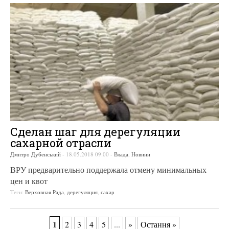
Сделан шаг для дерегуляции
сахарной отрасли
Дмитро Дубенський
-
18.05.2018 09:00
-
Влада
,
Новини
ВРУ предварительно поддержала отмену минимальных
цен и квот
Теги:
Верховная Рада
,
дерегуляция
,
сахар
1
2
3
4
5
...
»
Остання »