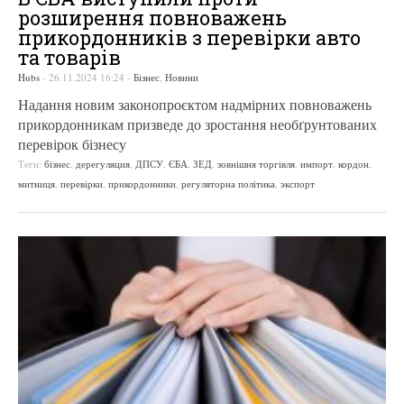
розширення повноважень
прикордонників з перевірки авто
та товарів
Hubs
-
26.11.2024 16:24
-
Бізнес
,
Новини
Надання новим законопроєктом надмірних повноважень
прикордонникам призведе до зростання необґрунтованих
перевірок бізнесу
Теги:
бізнес
,
дерегуляция
,
ДПСУ
,
ЄБА
,
ЗЕД
,
зовнішня торгівля
,
импорт
,
кордон
,
митниця
,
перевірки
,
прикордонники
,
регуляторна політика
,
экспорт