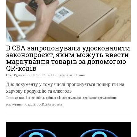
В ЄБА запропонували удосконалити
законопроєкт, яким можуть ввести
маркування товарів за допомогою
QR-кодів
Олег Руденко
-
22.07.2022 14:11
-
Економіка
,
Новини
Дію документу у тому числі пропонується поширити на
харчову продукцію та алкоголь
Теги:
qr код
,
бізнес
,
війна
,
війна з рф
,
дерегуляция
,
державне регулювання
,
маркування товарів
,
російська агресія