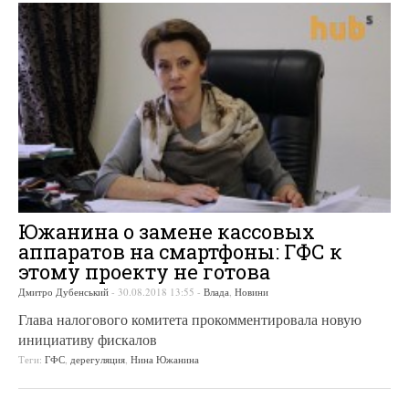
Южанина о замене кассовых
аппаратов на смартфоны: ГФС к
этому проекту не готова
Дмитро Дубенський
-
30.08.2018 13:55
-
Влада
,
Новини
Глава налогового комитета прокомментировала новую
инициативу фискалов
Теги:
ГФС
,
дерегуляция
,
Нина Южанина