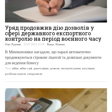
Уряд продовжив дію дозволів у
сфері державного експортного
контролю на період воєнного часу
Олег Руденко
-
25.07.2022 15:54
-
Влада
,
Новини
В Мінекономіки нагадали, що наразі автоматично
продовжуються строкові ліцензії та дозвільні документи
для ведення бізнесу
Теги:
війна
,
війна з рф
,
дерегуляция
,
дозволи
,
експортні ринки
,
регуляция
,
російська агресія
,
спецдозволи