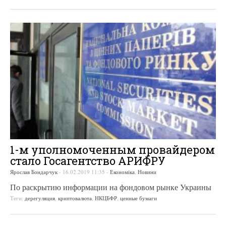
1-м уполномоченным провайдером
стало Госагентство АРИФРУ
Ярослав Бондарчук
-
16.02.2019 11:35
-
Економіка
,
Новини
По раскрытию информации на фондовом рынке Украины
Теги:
дерегуляция
,
криптовалюта
,
НКЦБФР
,
ценные бумаги