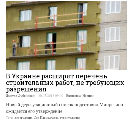
В Украине расширят перечень
строительных работ, не требующих
разрешения
Дмитро Дубенський
-
30.05.2018 09:00
-
Економіка
,
Новини
Новый дерегуляционный список подготовил Минрегион,
ожидается его утверждение
Теги:
дерегуляция
,
Лев Парцхаладзе
,
строительство