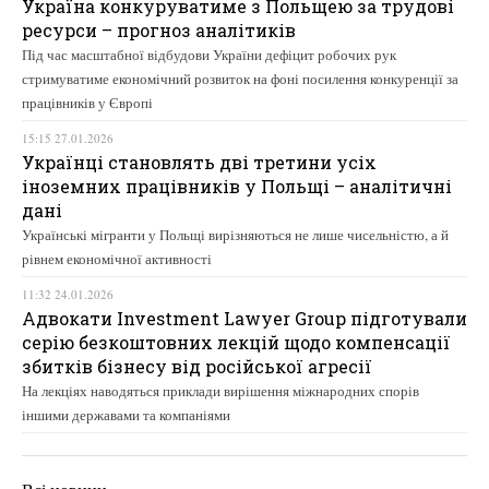
Україна конкуруватиме з Польщею за трудові
ресурси – прогноз аналітиків
Під час масштабної відбудови України дефіцит робочих рук
стримуватиме економічний розвиток на фоні посилення конкуренції за
працівників у Європі
15:15 27.01.2026
Українці становлять дві третини усіх
іноземних працівників у Польщі – аналітичні
дані
Українські мігранти у Польщі вирізняються не лише чисельністю, а й
рівнем економічної активності
11:32 24.01.2026
Адвокати Investment Lawyer Group підготували
серію безкоштовних лекцій щодо компенсації
збитків бізнесу від російської агресії
На лекціях наводяться приклади вирішення міжнародних спорів
іншими державами та компаніями