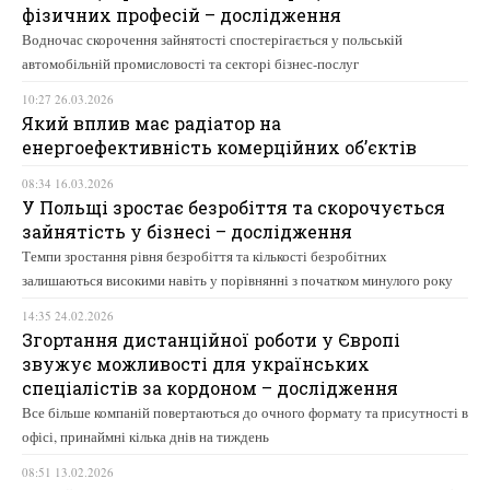
фізичних професій – дослідження
Водночас скорочення зайнятості спостерігається у польській
автомобільній промисловості та секторі бізнес-послуг
10:27 26.03.2026
Який вплив має радіатор на
енергоефективність комерційних об’єктів
08:34 16.03.2026
У Польщі зростає безробіття та скорочується
зайнятість у бізнесі – дослідження
Темпи зростання рівня безробіття та кількості безробітних
залишаються високими навіть у порівнянні з початком минулого року
14:35 24.02.2026
Згортання дистанційної роботи у Європі
звужує можливості для українських
спеціалістів за кордоном – дослідження
Все більше компаній повертаються до очного формату та присутності в
офісі, принаймні кілька днів на тиждень
08:51 13.02.2026