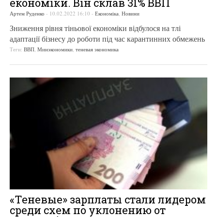
економіки. Він склав 31% ВВП
Артем Руденко
-
10.02.2022 16:10
-
Економіка
,
Новини
Зниження рівня тіньової економіки відбулося на тлі
адаптації бізнесу до роботи під час карантинних обмежень
Теги:
ВВП
,
Минэкономики
,
теневая экономика
«Теневые» зарплаты стали лидером
среди схем по уклонению от