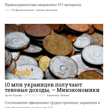
Правоохранителям направлено 933 материала
Теги:
Госфинмониторинг
,
теневая экономика
10 млн украинцев получают
теневые доходы, — Минэкономики
Артем Руденко
-
20.07.2021 16:35
-
Економіка
,
Новини
Соотношение официально трудоустроенных украинцев к
неработающим достигает 1:2