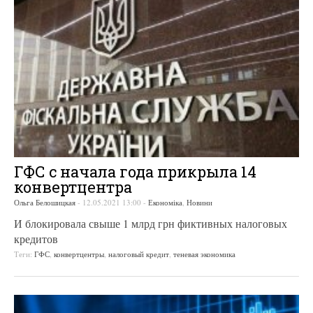
ГФС с начала года прикрыла 14
конвертцентра
Ольга Белошицкая
-
12.05.2021 13:00
-
Економіка
,
Новини
И блокировала свыше 1 млрд грн фиктивных налоговых
кредитов
Теги:
ГФС
,
конвертцентры
,
налоговый кредит
,
теневая экономика