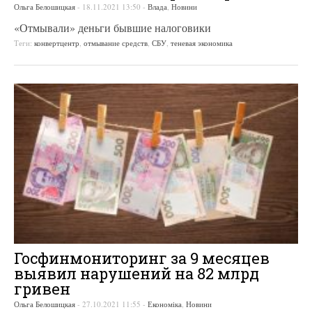
Ольга Белошицкая
-
18.11.2021 13:50
-
Влада
,
Новини
«Отмывали» деньги бывшие налоговики
Теги:
конвертцентр
,
отмывание средств
,
СБУ
,
теневая экономика
Госфинмониторинг за 9 месяцев
выявил нарушений на 82 млрд
гривен
Ольга Белошицкая
-
27.10.2021 11:55
-
Економіка
,
Новини