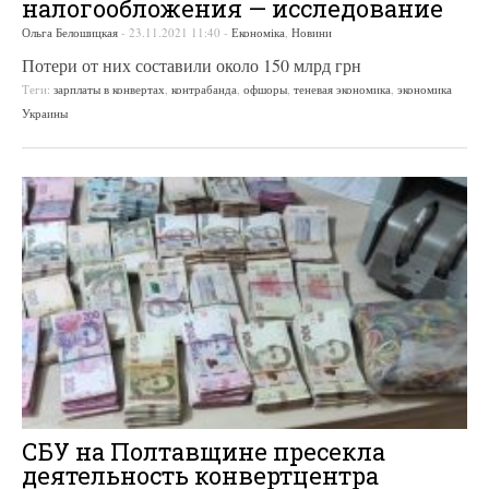
налогообложения — исследование
Ольга Белошицкая
-
23.11.2021 11:40
-
Економіка
,
Новини
Потери от них составили около 150 млрд грн
Теги:
зарплаты в конвертах
,
контрабанда
,
офшоры
,
теневая экономика
,
экономика
Украины
СБУ на Полтавщине пресекла
деятельность конвертцентра