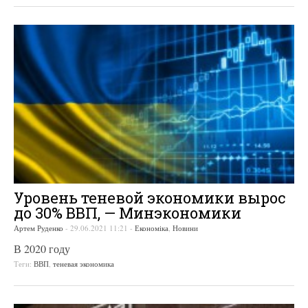
Уровень теневой экономики вырос
до 30% ВВП, — Минэкономики
Артем Руденко
-
29.06.2021 11:21
-
Економіка
,
Новини
В 2020 году
Теги:
ВВП
,
теневая экономика