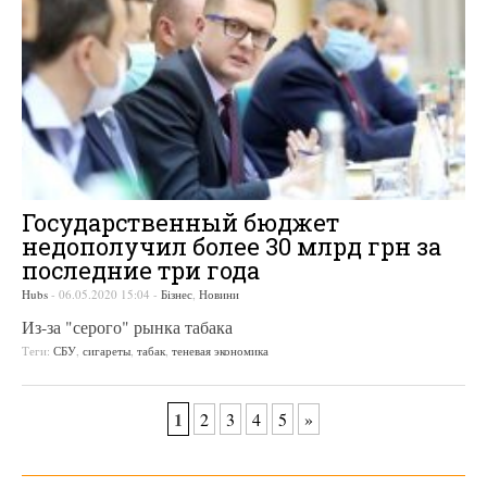
Государственный бюджет
недополучил более 30 млрд грн за
последние три года
Hubs
-
06.05.2020 15:04
-
Бізнес
,
Новини
Из-за "серого" рынка табака
Теги:
СБУ
,
сигареты
,
табак
,
теневая экономика
1
2
3
4
5
»