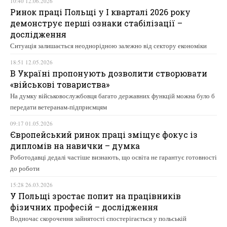
10:40 12.06.2026
Ринок праці Польщі у І кварталі 2026 року
демонструє перші ознаки стабілізації –
дослідження
Ситуація залишається неоднорідною залежно від сектору економіки
18:51 12.05.2026
В Україні пропонують дозволити створювати
«військові товариства»
На думку військовослужбовця багато державних функцій можна було б
передати ветеранам-підприємцям
09:17 01.05.2026
Європейський ринок праці зміщує фокус із
дипломів на навички – думка
Роботодавці дедалі частіше визнають, що освіта не гарантує готовності
до роботи
15:28 26.03.2026
У Польщі зростає попит на працівників
фізичних професій – дослідження
Водночас скорочення зайнятості спостерігається у польській