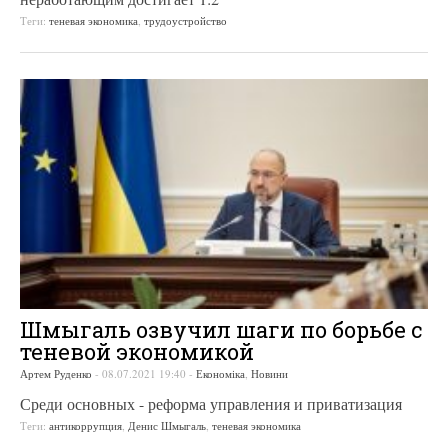
Теги:
теневая экономика
,
трудоустройство
Шмыгаль озвучил шаги по борьбе с
теневой экономикой
Артем Руденко
-
08.07.2021 19:40
-
Економіка
,
Новини
Среди основных - реформа управления и приватизация
Теги:
антикоррупция
,
Денис Шмыгаль
,
теневая экономика