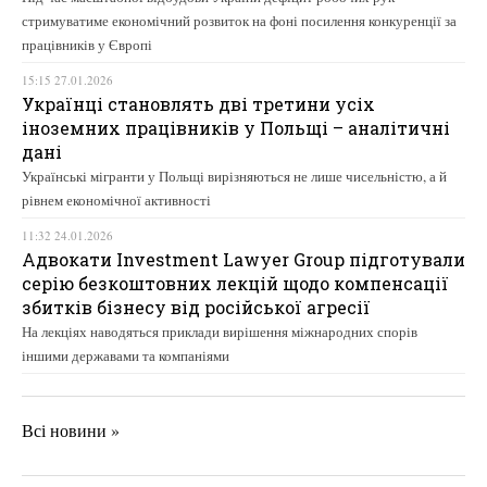
стримуватиме економічний розвиток на фоні посилення конкуренції за
працівників у Європі
15:15 27.01.2026
Українці становлять дві третини усіх
іноземних працівників у Польщі – аналітичні
дані
Українські мігранти у Польщі вирізняються не лише чисельністю, а й
рівнем економічної активності
11:32 24.01.2026
Адвокати Investment Lawyer Group підготували
серію безкоштовних лекцій щодо компенсації
збитків бізнесу від російської агресії
На лекціях наводяться приклади вирішення міжнародних спорів
іншими державами та компаніями
Всі новини »