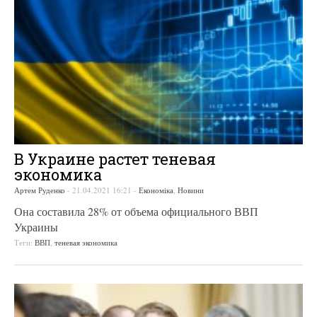
В Украине растет теневая
экономика
Артем Руденко
-
21.04.2021 16:21
-
Економіка
,
Новини
Она составила 28% от объема официального ВВП
Украины
Теги:
ВВП
,
теневая экономика