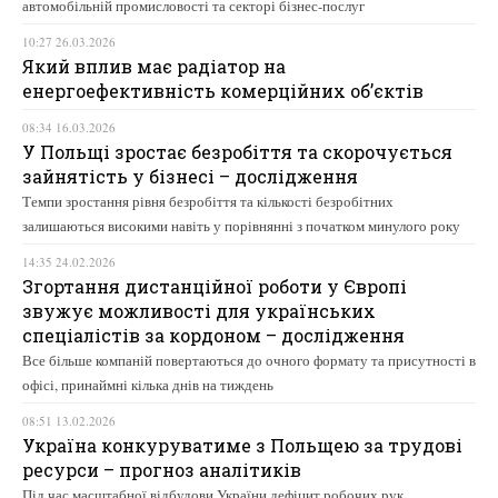
автомобільній промисловості та секторі бізнес-послуг
10:27 26.03.2026
Який вплив має радіатор на
енергоефективність комерційних об’єктів
08:34 16.03.2026
У Польщі зростає безробіття та скорочується
зайнятість у бізнесі – дослідження
Темпи зростання рівня безробіття та кількості безробітних
залишаються високими навіть у порівнянні з початком минулого року
14:35 24.02.2026
Згортання дистанційної роботи у Європі
звужує можливості для українських
спеціалістів за кордоном – дослідження
Все більше компаній повертаються до очного формату та присутності в
офісі, принаймні кілька днів на тиждень
08:51 13.02.2026
Україна конкуруватиме з Польщею за трудові
ресурси – прогноз аналітиків
Під час масштабної відбудови України дефіцит робочих рук