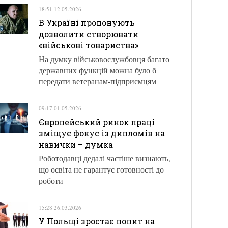
18:51 12.05.2026
В Україні пропонують
дозволити створювати
«військові товариства»
На думку військовослужбовця багато
державних функцій можна було б
передати ветеранам-підприємцям
09:17 01.05.2026
Європейський ринок праці
зміщує фокус із дипломів на
навички – думка
Роботодавці дедалі частіше визнають,
що освіта не гарантує готовності до
роботи
15:28 26.03.2026
У Польщі зростає попит на