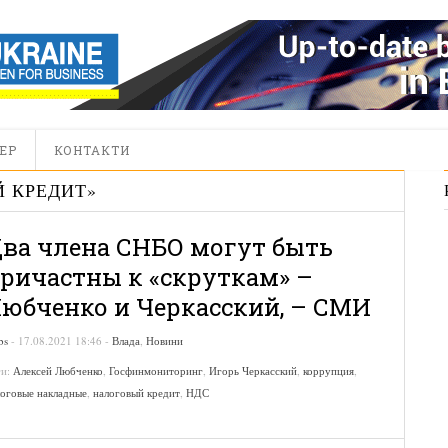
ЕР
КОНТАКТИ
 КРЕДИТ
»
ва члена СНБО могут быть
ричастны к «скруткам» –
юбченко и Черкасский, – СМИ
bs
-
17.08.2021 18:46
-
Влада
,
Новини
ги:
Алексей Любченко
,
Госфинмониторинг
,
Игорь Черкасский
,
коррупция
,
логовые накладные
,
налоговый кредит
,
НДС