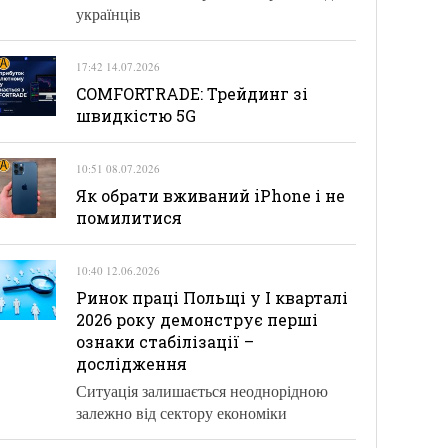
українців
17:42 14.07.2026
COMFORTRADE: Трейдинг зі
швидкістю 5G
10:51 08.07.2026
Як обрати вживаний iPhone і не
помилитися
10:40 12.06.2026
Ринок праці Польщі у І кварталі
2026 року демонструє перші
ознаки стабілізації –
дослідження
Ситуація залишається неоднорідною
залежно від сектору економіки