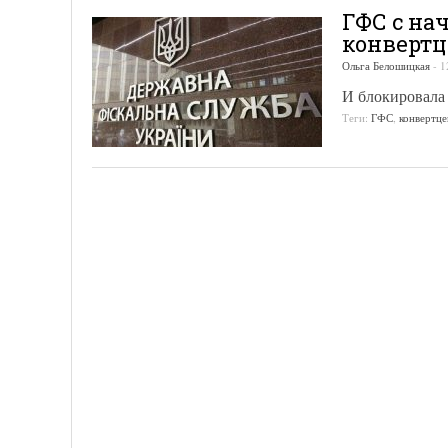
ГФС с на
конвертц
Ольга Белошицкая
-
1
И блокировала
Теги:
ГФС
,
конвертц