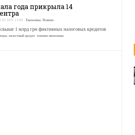
чала года прикрыла 14
ентра
2.05.2021 13:00
-
Економіка
,
Новини
 свыше 1 млрд грн фиктивных налоговых кредитов
ентры
,
налоговый кредит
,
теневая экономика