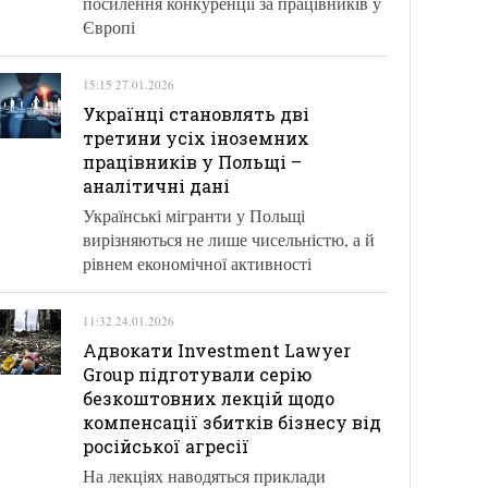
посилення конкуренції за працівників у
Європі
15:15 27.01.2026
Українці становлять дві
третини усіх іноземних
працівників у Польщі –
аналітичні дані
Українські мігранти у Польщі
вирізняються не лише чисельністю, а й
рівнем економічної активності
11:32 24.01.2026
Адвокати Investment Lawyer
Group підготували серію
безкоштовних лекцій щодо
компенсації збитків бізнесу від
російської агресії
На лекціях наводяться приклади