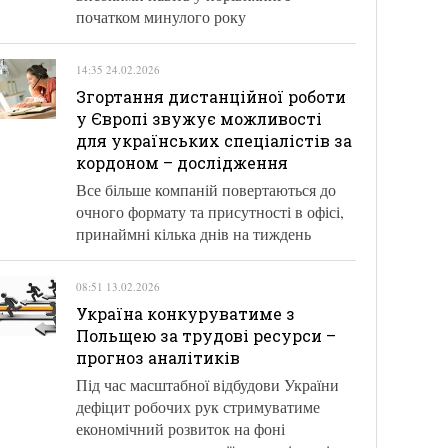
початком минулого року
14:35 24.02.2026
Згортання дистанційної роботи
у Європі звужує можливості
для українських спеціалістів за
кордоном – дослідження
Все більше компаній повертаються до
очного формату та присутності в офісі,
принаймні кілька днів на тиждень
08:51 13.02.2026
Україна конкуруватиме з
Польщею за трудові ресурси –
прогноз аналітиків
Під час масштабної відбудови України
дефіцит робочих рук стримуватиме
економічний розвиток на фоні