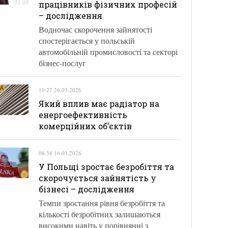
працівників фізичних професій
– дослідження
Водночас скорочення зайнятості
спостерігається у польській
автомобільній промисловості та секторі
бізнес-послуг
10:27 26.03.2026
Який вплив має радіатор на
енергоефективність
комерційних об’єктів
08:34 16.03.2026
У Польщі зростає безробіття та
скорочується зайнятість у
бізнесі – дослідження
Темпи зростання рівня безробіття та
кількості безробітних залишаються
високими навіть у порівнянні з