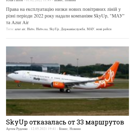
Права на експлуатацію низки нових повітряних ліній у
різні періоди 2022 року надали компаніям SkyUp, "МАУ"
та Azur Air
Теги:
azur air
,
Hubs
,
Hubs.ua
,
SkyUp
,
Державіаслужба
,
МАУ
,
нові рейси
SkyUp отказалась от 33 маршрутов
Артем Руденко
-
12.05.2021 19:41
-
Бізнес
,
Новини