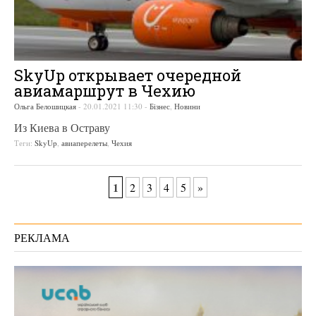
SkyUp открывает очередной
авиамаршрут в Чехию
Ольга Белошицкая
-
20.01.2021 11:30
-
Бізнес
,
Новини
Из Киева в Остраву
Теги:
SkyUp
,
авиаперелеты
,
Чехия
1
2
3
4
5
»
РЕКЛАМА