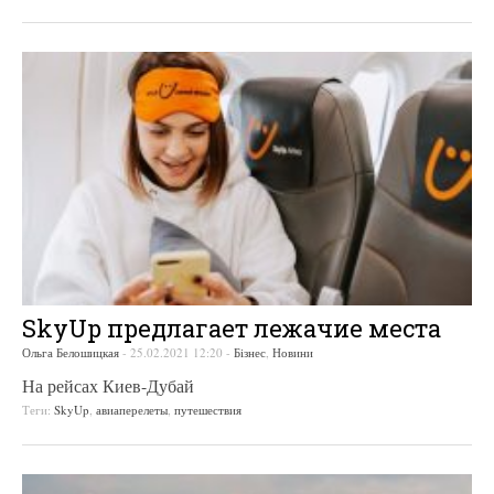
SkyUp предлагает лежачие места
Ольга Белошицкая
-
25.02.2021 12:20
-
Бізнес
,
Новини
На рейсах Киев-Дубай
Теги:
SkyUp
,
авиаперелеты
,
путешествия