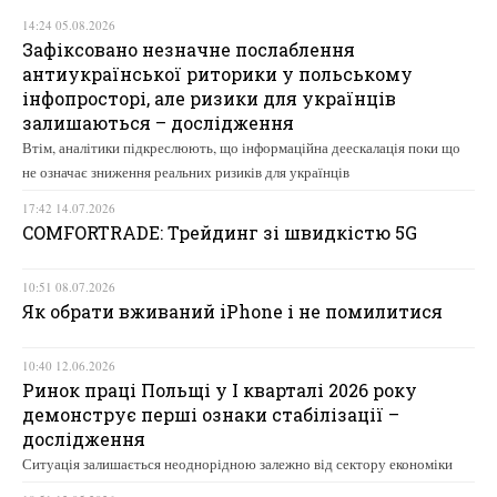
14:24 05.08.2026
Зафіксовано незначне послаблення
антиукраїнської риторики у польському
інфопросторі, але ризики для українців
залишаються – дослідження
Втім, аналітики підкреслюють, що інформаційна деескалація поки що
не означає зниження реальних ризиків для українців
17:42 14.07.2026
COMFORTRADE: Трейдинг зі швидкістю 5G
10:51 08.07.2026
Як обрати вживаний iPhone і не помилитися
10:40 12.06.2026
Ринок праці Польщі у І кварталі 2026 року
демонструє перші ознаки стабілізації –
дослідження
Ситуація залишається неоднорідною залежно від сектору економіки