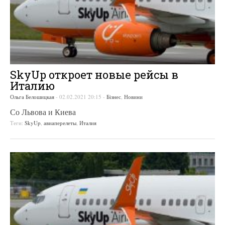
SkyUp откроет новые рейсы в
Италию
Ольга Белошицкая
-
02.02.2021 20:15
-
Бізнес
,
Новини
Со Львова и Киева
Теги:
SkyUp
,
авиаперелеты
,
Италия