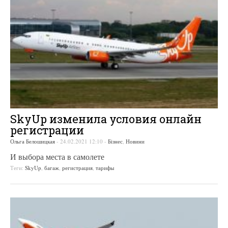
SkyUp изменила условия онлайн
регистрации
Ольга Белошицкая
-
24.02.2021 12:10
-
Бізнес
,
Новини
И выбора места в самолете
Теги:
SkyUp
,
багаж
,
регистрация
,
тарифы