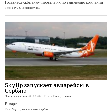
Госавиаслужба аннулировала их по заявлению компании
Теги:
SkyUp
,
Госавиаслужба
SkyUp запускает авиарейсы в
Сербию
Ольга Белошицкая
-
09.03.2021 11:50
-
Бізнес
,
Новини
В марте
Теги:
SkyUp
,
авиаперелеты
,
Сербия