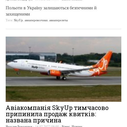
Польоти в Україну залишаються безпечними й
захищеними
Теги:
SkyUp
,
авиаперевозчики
,
авиаперелеты
Авіакомпанія SkyUp тимчасово
припинила продаж квитків:
названа причина
Ярослав Бондарчук
-
14.02.2022 08:00
-
Бізнес
,
Новини