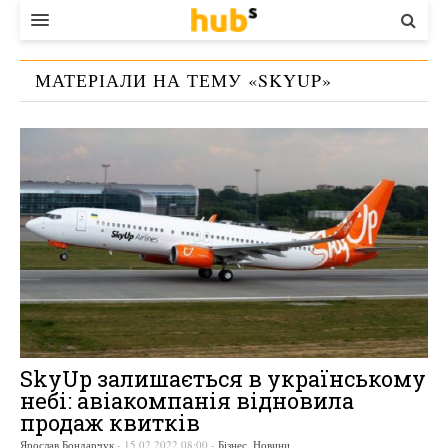
ВЛАДА
МАТЕРІАЛИ НА ТЕМУ «
SKYUP
»
ЕКОНОМІКА
БІЗНЕС
СТАРТЕР
КОНТАКТИ
SkyUp залишається в українському
небі: авіакомпанія відновила
продаж квитків
Ярослав Бондарчук
-
15.02.2022 08:00
-
Бізнес
,
Новини