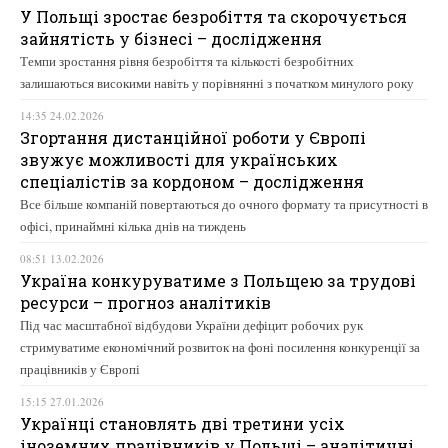
У Польщі зростає безробіття та скорочується
зайнятість у бізнесі – дослідження
Темпи зростання рівня безробіття та кількості безробітних
залишаються високими навіть у порівнянні з початком минулого року
14:35 24.02.2026
Згортання дистанційної роботи у Європі
звужує можливості для українських
спеціалістів за кордоном – дослідження
Все більше компаній повертаються до очного формату та присутності в
офісі, принаймні кілька днів на тиждень
08:51 13.02.2026
Україна конкуруватиме з Польщею за трудові
ресурси – прогноз аналітиків
Під час масштабної відбудови України дефіцит робочих рук
стримуватиме економічний розвиток на фоні посилення конкуренції за
працівників у Європі
15:15 27.01.2026
Українці становлять дві третини усіх
іноземних працівників у Польщі – аналітичні