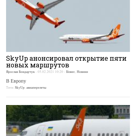
SkyUp анонсировал открытие пяти
новых маршрутов
Ярослав Бондарчук
-
05.02.2021 10:20
-
Бізнес
,
Новини
В Европу
Теги:
SkyUp
,
авиаперелеты