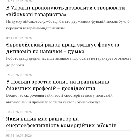
18:51 12.05.2026
В Україні пропонують дозволити створювати
«військові товариства»
На думку військовослужбовця багато державних функцій можна було б
передати ветеранам-підприємцям
09:17 01.05.2026
Європейський ринок праці зміщує фокус із
дипломів на навички – думка
Роботодавці дедалі частіше визнають, що освіта не гарантує готовності
до роботи
15:28 26.03.2026
У Польщі зростає попит на працівників
фізичних професій – дослідження
Водночас скорочення зайнятості спостерігається у польській
автомобільній промисловості та секторі бізнес-послуг
10:27 26.03.2026
Який вплив має радіатор на
енергоефективність комерційних об’єктів
08:34 16.03.2026