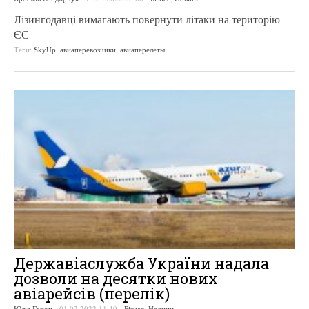
Лізингодавці вимагають повернути літаки на територію
ЄС
Теги:
SkyUp
,
авиаперевозчики
,
авиаперелеты
Державіаслужба України надала
дозволи на десятки нових
авіарейсів (перелік)
Юлія Гапон
-
01.02.2022 11:49
-
Бізнес
,
Новини