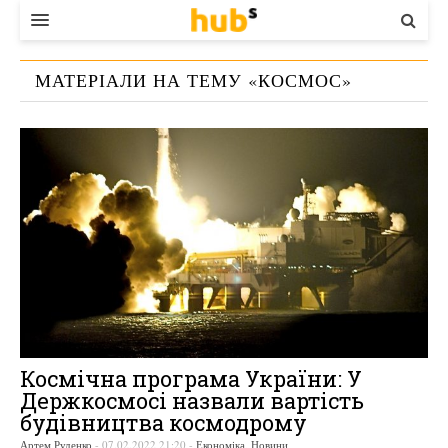
ВЛАДА
МАТЕРІАЛИ НА ТЕМУ «
КОСМОС
»
ЕКОНОМІКА
БІЗНЕС
СТАРТЕР
КОНТАКТИ
Космічна програма України: У
Держкосмосі назвали вартість
будівництва космодрому
Артем Руденко
-
07.02.2022 21:20
-
Економіка
,
Новини