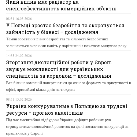
Який вплив має радіатор на
енергоефективність комерційних об’єктів
08:34 16.03.2026
У Польщі зростає безробіття та скорочується
зайнятість у бізнесі – дослідження
Темпи зростання рівня безробіття та кількості безробітних
залишаються високими навіть у порівнянні з початком минулого року
14:35 24.02.2026
Згортання дистанційної роботи у Європі
звужує можливості для українських
спеціалістів за кордоном – дослідження
Все більше компаній повертаються до очного формату та присутності в
офісі, принаймні кілька днів на тиждень
08:51 13.02.2026
Україна конкуруватиме з Польщею за трудові
ресурси – прогноз аналітиків
Під час масштабної відбудови України дефіцит робочих рук
стримуватиме економічний розвиток на фоні посилення конкуренції за
працівників у Європі