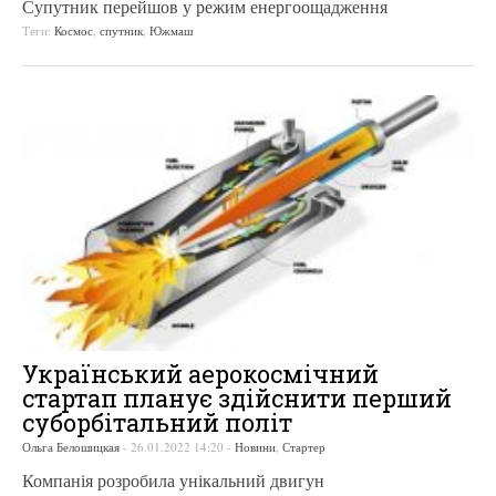
Супутник перейшов у режим енергоощадження
Теги:
Космос
,
спутник
,
Южмаш
Український аерокосмічний
стартап планує здійснити перший
суборбітальний політ
Ольга Белошицкая
-
26.01.2022 14:20
-
Новини
,
Стартер
Компанія розробила унікальний двигун