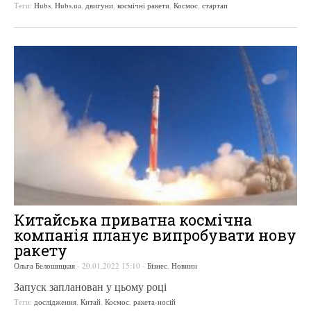
Теги:
Hubs
,
Hubs.ua
,
двигуни
,
космічні ракети
,
Космос
,
стартап
Китайська приватна космічна
компанія планує випробувати нову
ракету
Ольга Белошицкая
-
20.01.2022 15:10
-
Бізнес
,
Новини
Запуск запланован у цьому році
Теги:
дослідження
,
Китай
,
Космос
,
ракета-носій