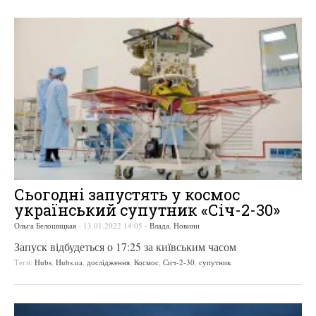
Сьогодні запустять у космос
український супутник «Січ-2-30»
Ольга Белошицкая
-
13.01.2022 14:05
-
Влада
,
Новини
Запуск відбудеться о 17:25 за київським часом
Теги:
Hubs
,
Hubs.ua
,
дослідження
,
Космос
,
Сич-2-30
,
супутник