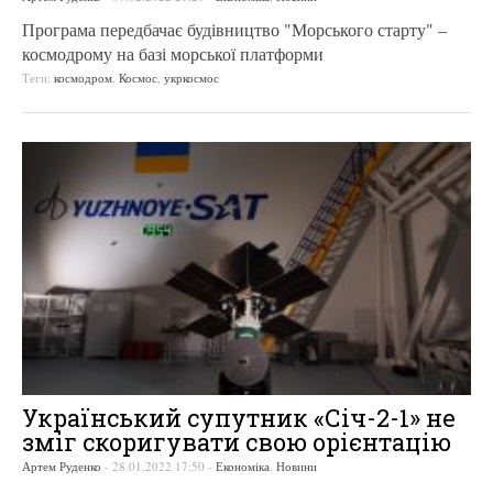
Програма передбачає будівництво "Морського старту" –
космодрому на базі морської платформи
Теги:
космодром
,
Космос
,
укркосмос
Український супутник «Січ-2-1» не
зміг скоригувати свою орієнтацію
Артем Руденко
-
28.01.2022 17:50
-
Економіка
,
Новини