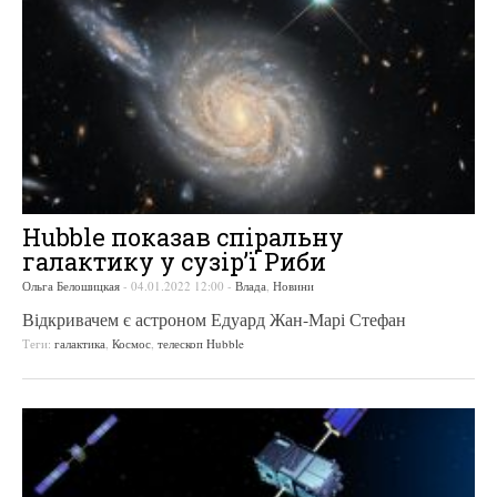
Hubble показав спіральну
галактику у сузір’ї Риби
Ольга Белошицкая
-
04.01.2022 12:00
-
Влада
,
Новини
Відкривачем є астроном Едуард Жан-Марі Стефан
Теги:
галактика
,
Космос
,
телескоп Hubble