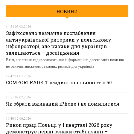
НОВИНИ
14:24 05.08.2026
Зафіксовано незначне послаблення
антиукраїнської риторики у польському
інфопросторі, але ризики для українців
залишаються – дослідження
Втім, аналітики підкреслюють, що інформаційна деескалація поки що
не означає зниження реальних ризиків для українців
17:42 14.07.2026
COMFORTRADE: Трейдинг зі швидкістю 5G
10:51 08.07.2026
Як обрати вживаний iPhone і не помилитися
10:40 12.06.2026
Ринок праці Польщі у І кварталі 2026 року
демонструє перші ознаки стабілізації –