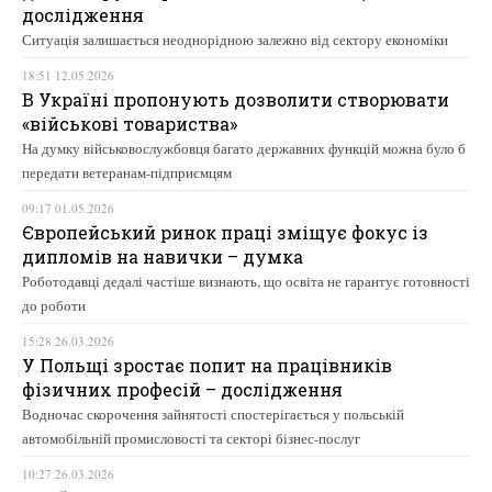
дослідження
Ситуація залишається неоднорідною залежно від сектору економіки
18:51 12.05.2026
В Україні пропонують дозволити створювати
«військові товариства»
На думку військовослужбовця багато державних функцій можна було б
передати ветеранам-підприємцям
09:17 01.05.2026
Європейський ринок праці зміщує фокус із
дипломів на навички – думка
Роботодавці дедалі частіше визнають, що освіта не гарантує готовності
до роботи
15:28 26.03.2026
У Польщі зростає попит на працівників
фізичних професій – дослідження
Водночас скорочення зайнятості спостерігається у польській
автомобільній промисловості та секторі бізнес-послуг
10:27 26.03.2026