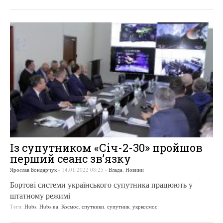
Із супутником «Січ-2-30» пройшов
перший сеанс зв’язку
Ярослав Бондарчук
-
14.01.2022 08:25
-
Влада
,
Новини
Бортові системи українського супутника працюють у
штатному режимі
Теги:
Hubs
,
Hubs.ua
,
Космос
,
спутники
,
супутник
,
укркосмос