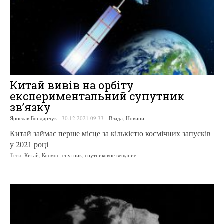
Китай вивів на орбіту
експериментальний супутник
зв’язку
Ярослав Бондарчук
-
30.12.2021 09:33
-
Влада
,
Новини
Китай займає перше місце за кількістю космічних запусків
у 2021 році
Теги:
Китай
,
Космос
,
спутник
,
спутниковое вещание