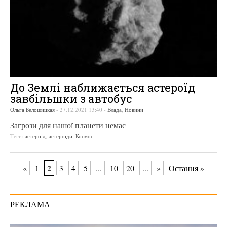
До Землі наближається астероїд
завбільшки з автобус
Ольга Белошицкая
-
27.12.2021 13:40
-
Влада
,
Новини
Загрози для нашої планети немає
Теги:
астероїд
,
астероїди
,
Космос
2
«
1
3
4
5
...
10
20
...
»
Остання »
РЕКЛАМА