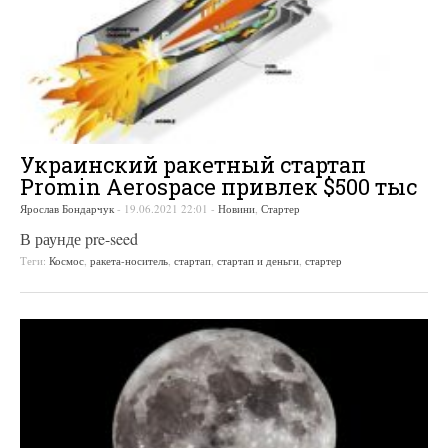
Украинский ракетный стартап
Promin Aerospace привлек $500 тыс
Ярослав Бондарчук
-
19.06.2021 22:01
-
Новини
,
Стартер
В раунде pre-seed
Теги:
Космос
,
ракета-носитель
,
стартап
,
стартап и деньги
,
стартер