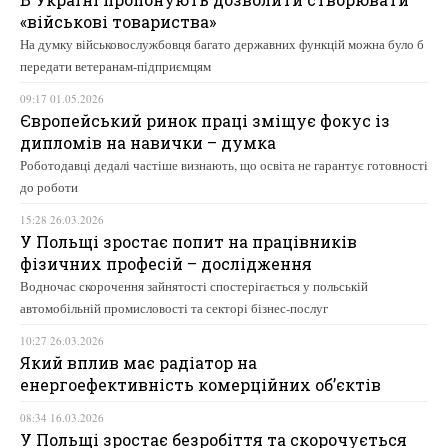
«військові товариства»
На думку військовослужбовця багато державних функцій можна було б
передати ветеранам-підприємцям
09:17 01.05.2026
Європейський ринок праці зміщує фокус із
дипломів на навички – думка
Роботодавці дедалі частіше визнають, що освіта не гарантує готовності
до роботи
15:28 26.03.2026
У Польщі зростає попит на працівників
фізичних професій – дослідження
Водночас скорочення зайнятості спостерігається у польській
автомобільній промисловості та секторі бізнес-послуг
10:27 26.03.2026
Який вплив має радіатор на
енергоефективність комерційних об’єктів
08:34 16.03.2026
У Польщі зростає безробіття та скорочується