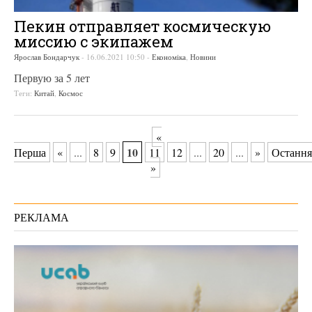
Пекин отправляет космическую
миссию с экипажем
Ярослав Бондарчук
-
16.06.2021 10:50
-
Економіка
,
Новини
Первую за 5 лет
Теги:
Китай
,
Космос
«
10
Перша
«
...
8
9
11
12
...
20
...
»
Остання
»
РЕКЛАМА