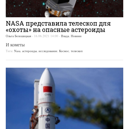
NASA представила телескоп для
«охоты» на опасные астероиды
Ольга Белошицкая
-
16.06.2021 14:00
-
Влада
,
Новини
И кометы
Теги:
Nasa
,
астероиды
,
исследование
,
Космос
,
телескоп