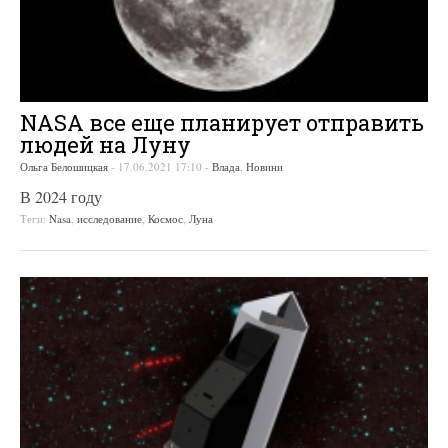
NASA все еще планирует отправить
людей на Луну
Ольга Белошицкая
-
17.06.2021 17:10
-
Влада
,
Новини
В 2024 году
Теги:
Nasa
,
исследование
,
Космос
,
Луна