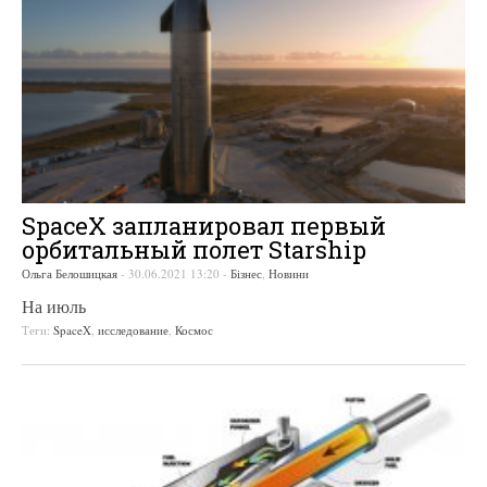
SpaceX запланировал первый
орбитальный полет Starship
Ольга Белошицкая
-
30.06.2021 13:20
-
Бізнес
,
Новини
На июль
Теги:
SpaceX
,
исследование
,
Космос