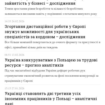
зайнятість у бізнесі – дослідження
Темпи зростання рівня безробіття та кількості безробітних
залишаються високими навіть у порівнянні з початком минулого року
14:35 24.02.2026
Згортання дистанційної роботи у Європі
звужує можливості для українських
спеціалістів за кордоном – дослідження
Все більше компаній повертаються до очного формату та присутності в
офісі, принаймні кілька днів на тиждень
08:51 13.02.2026
Україна конкуруватиме з Польщею за трудові
ресурси – прогноз аналітиків
Під час масштабної відбудови України дефіцит робочих рук
стримуватиме економічний розвиток на фоні посилення конкуренції за
працівників у Європі
15:15 27.01.2026
Українці становлять дві третини усіх
іноземних працівників у Польщі – аналітичні
дані