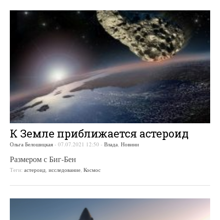
К Земле приближается астероид
Ольга Белошицкая
-
07.07.2021 12:50
-
Влада
,
Новини
Размером с Биг-Бен
Теги:
астероид
,
исследование
,
Космос