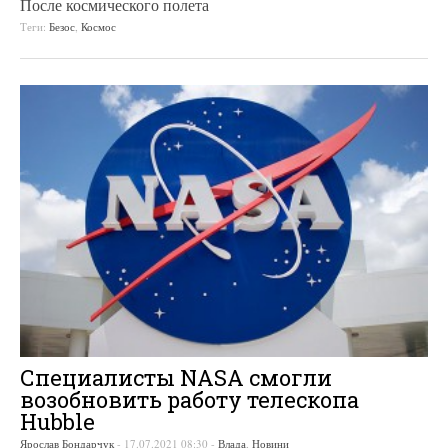
После космического полета
Теги:
Безос
,
Космос
Специалисты NASA смогли
возобновить работу телескопа
Hubble
Ярослав Бондарчук
-
17.07.2021 08:30
-
Влада
,
Новини