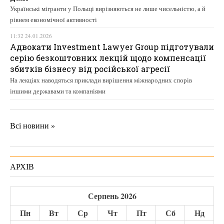
Українські мігранти у Польщі вирізняються не лише чисельністю, а й
рівнем економічної активності
11:32 24.01.2026
Адвокати Investment Lawyer Group підготували
серію безкоштовних лекцій щодо компенсації
збитків бізнесу від російської агресії
На лекціях наводяться приклади вирішення міжнародних спорів
іншими державами та компаніями
Всі новини »
АРХІВ
Серпень 2026
Пн
Вт
Ср
Чт
Пт
Сб
Нд