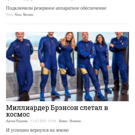
Подключили резервное аппаратное обеспечение
Теги:
Nasa
,
Космос
Миллиардер Брэнсон слетал в
космос
Артем Руденко
-
11.07.2021 19:56
-
Бізнес
,
Новини
И успешно вернулся на землю