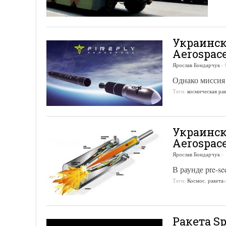
Украинск
Aerospac
Ярослав Бондарчук
-
Однако миссия
Теги:
космическая ра
Украинск
Aerospac
Ярослав Бондарчук
-
В раунде pre-se
Теги:
Космос
,
ракета
Ракета S