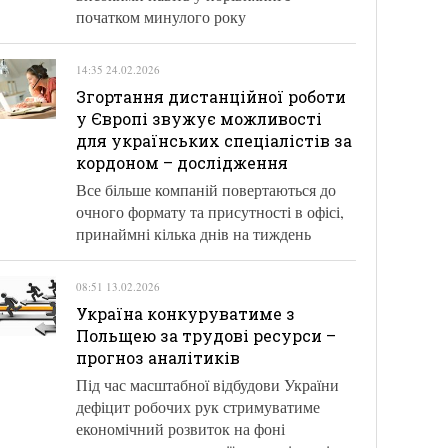
початком минулого року
14:35 24.02.2026
Згортання дистанційної роботи
у Європі звужує можливості
для українських спеціалістів за
кордоном – дослідження
Все більше компаній повертаються до
очного формату та присутності в офісі,
принаймні кілька днів на тиждень
08:51 13.02.2026
Україна конкуруватиме з
Польщею за трудові ресурси –
прогноз аналітиків
Під час масштабної відбудови України
дефіцит робочих рук стримуватиме
економічний розвиток на фоні