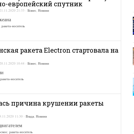
о-европейский спутник
21.11.2020 21:33
-
Бізнес
,
Новини
кеана
,
ракета-носитель
ская ракета Electron стартовала на
20.11.2020 10:44
-
Бізнес
,
Новини
ми
,
ракета-носитель
ась причина крушении ракеты
9.11.2020 11:30
-
Влада
,
Новини
двигателем
осмос
,
ракета-носитель