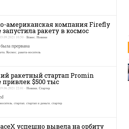
о-американская компания Firefly
e запустила ракету в космос
03.09.2021 10:50
-
Бізнес
,
Новини
 была прервана
кета
,
Космос
,
ракета-носитель
ий ракетный стартап Promin
e привлек $500 тыс
19.06.2021 22:01
-
Новини
,
Стартер
ed
-носитель
,
стартап
,
стартап и деньги
,
стартер
paceX успешно вывела на орбиту