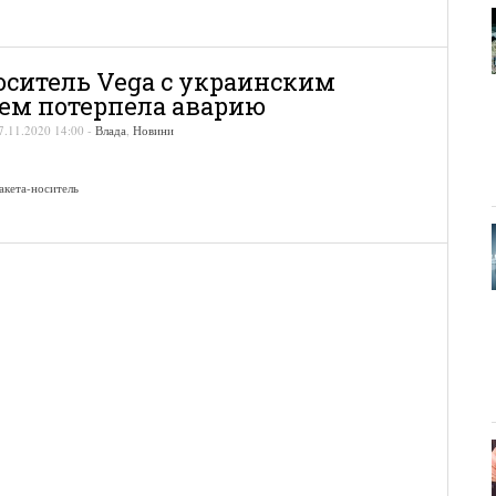
оситель Vega с украинским
ем потерпела аварию
7.11.2020 14:00
-
Влада
,
Новини
акета-носитель