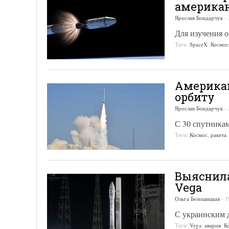
американ
Ярослав Бондарчук
-
Для изучения о
Теги:
SpaceX
,
Космос
Американ
орбиту
Ярослав Бондарчук
-
С 30 спутника
Теги:
Космос
,
ракета
Выяснил
Vega
Ольга Белошицкая
-
1
С украинским 
Теги:
Vega
,
авария
,
К