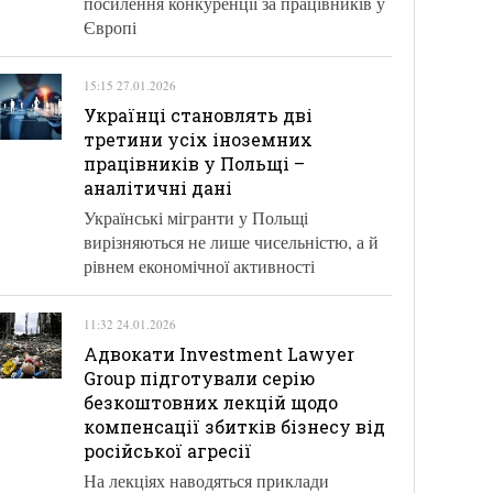
посилення конкуренції за працівників у
Європі
15:15 27.01.2026
Українці становлять дві
третини усіх іноземних
працівників у Польщі –
аналітичні дані
Українські мігранти у Польщі
вирізняються не лише чисельністю, а й
рівнем економічної активності
11:32 24.01.2026
Адвокати Investment Lawyer
Group підготували серію
безкоштовних лекцій щодо
компенсації збитків бізнесу від
російської агресії
На лекціях наводяться приклади