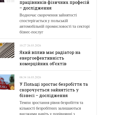
працівників фізичних професій
– дослідження
Водночас скорочення зайнятості
спостерігається у польській
автомобільній промисловості та секторі
бізнес-послуг
10:27 26.03.2026
Який вплив має радіатор на
енергоефективність
комерційних об’єктів
08:34 16.03.2026
У Польщі зростає безробіття та
скорочується зайнятість у
бізнесі – дослідження
Темпи зростання рівня безробіття та
кількості безробітних залишаються
високими навіть у порівнянні з