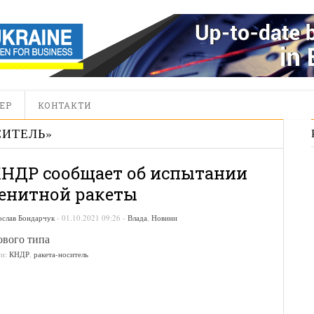
ЕР
КОНТАКТИ
СИТЕЛЬ
»
НДР сообщает об испытании
енитной ракеты
ослав Бондарчук
-
01.10.2021 09:26
-
Влада
,
Новини
вого типа
ги:
КНДР
,
ракета-носитель