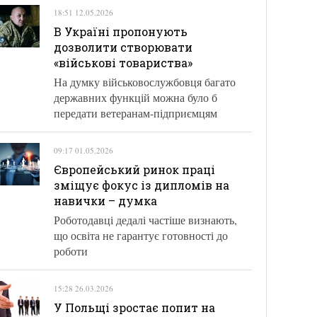
18:51 12.05.2026
В Україні пропонують
дозволити створювати
«військові товариства»
На думку військовослужбовця багато
державних функцій можна було б
передати ветеранам-підприємцям
09:17 01.05.2026
Європейський ринок праці
зміщує фокус із дипломів на
навички – думка
Роботодавці дедалі частіше визнають,
що освіта не гарантує готовності до
роботи
15:28 26.03.2026
У Польщі зростає попит на