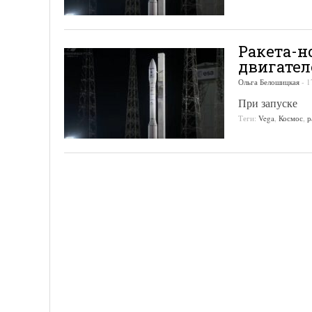
Ракета-н
двигател
Ольга Белошицкая
-
1
При запуске
Теги:
Vega
,
Космос
,
р