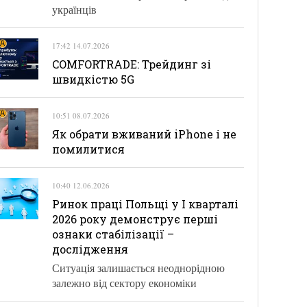
українців
17:42 14.07.2026
COMFORTRADE: Трейдинг зі
швидкістю 5G
10:51 08.07.2026
Як обрати вживаний iPhone і не
помилитися
10:40 12.06.2026
Ринок праці Польщі у І кварталі
2026 року демонструє перші
ознаки стабілізації –
дослідження
Ситуація залишається неоднорідною
залежно від сектору економіки