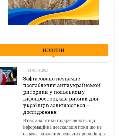
НОВИНИ
14:24 05.08.2026
Зафіксовано незначне
послаблення антиукраїнської
риторики у польському
інфопросторі, але ризики для
українців залишаються –
дослідження
Втім, аналітики підкреслюють, що
інформаційна деескалація поки що не
означає зниження реальних ризиків для