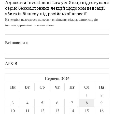
Адвокати Investment Lawyer Group підготували
серію безкоштовних лекцій щодо компенсації
збитків бізнесу від російської агресії
На лекціях наводяться приклади вирішення міжнародних спорів
іншими державами та компаніями
Всі новини »
АРХІВ
Серпень 2026
Пн
Вт
Ср
Чт
Пт
Сб
Нд
1
2
5
3
4
6
7
8
9
10
11
12
13
14
15
16