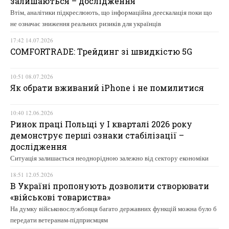
залишаються – дослідження
Втім, аналітики підкреслюють, що інформаційна деескалація поки що
не означає зниження реальних ризиків для українців
17:42 14.07.2026
COMFORTRADE: Трейдинг зі швидкістю 5G
10:51 08.07.2026
Як обрати вживаний iPhone і не помилитися
10:40 12.06.2026
Ринок праці Польщі у І кварталі 2026 року
демонструє перші ознаки стабілізації –
дослідження
Ситуація залишається неоднорідною залежно від сектору економіки
18:51 12.05.2026
В Україні пропонують дозволити створювати
«військові товариства»
На думку військовослужбовця багато державних функцій можна було б
передати ветеранам-підприємцям