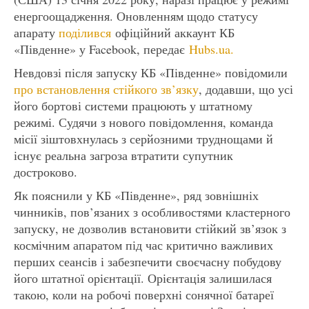
енергоощадження. Оновленням щодо статусу
апарату
поділився
офіційний аккаунт КБ
«Південне» у Facebook, передає
Hubs.ua.
Невдовзі після запуску КБ «Південне» повідомили
про встановлення стійкого зв’язку
, додавши, що усі
його бортові системи працюють у штатному
режимі. Судячи з нового повідомлення, команда
місії зіштовхнулась з серйозними труднощами й
існує реальна загроза втратити супутник
достроково.
Як пояснили у КБ «Південне», ряд зовнішніх
чинників, пов’язаних з особливостями кластерного
запуску, не дозволив встановити стійкий зв’язок з
космічним апаратом під час критично важливих
перших сеансів і забезпечити своєчасну побудову
його штатної орієнтації. Орієнтація залишилася
такою, коли на робочі поверхні сонячної батареї