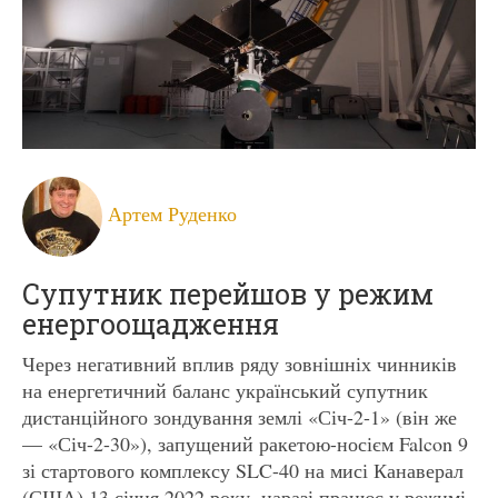
Артем Руденко
Супутник перейшов у режим
енергоощадження
Через негативний вплив ряду зовнішніх чинників
на енергетичний баланс український супутник
дистанційного зондування землі «Січ-2-1» (він же
— «Січ-2-30»), запущений ракетою-носієм Falcon 9
зі стартового комплексу SLC-40 на мисі Канаверал
(США) 13 січня 2022 року, наразі працює у режимі