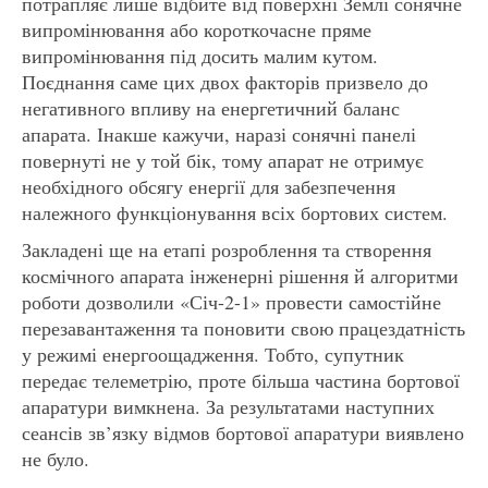
потрапляє лише відбите від поверхні Землі сонячне
випромінювання або короткочасне пряме
випромінювання під досить малим кутом.
Поєднання саме цих двох факторів призвело до
негативного впливу на енергетичний баланс
апарата. Інакше кажучи, наразі сонячні панелі
повернуті не у той бік, тому апарат не отримує
необхідного обсягу енергії для забезпечення
належного функціонування всіх бортових систем.
Закладені ще на етапі розроблення та створення
космічного апарата інженерні рішення й алгоритми
роботи дозволили «Січ-2-1» провести самостійне
перезавантаження та поновити свою працездатність
у режимі енергоощадження. Тобто, супутник
передає телеметрію, проте більша частина бортової
апаратури вимкнена. За результатами наступних
сеансів зв’язку відмов бортової апаратури виявлено
не було.