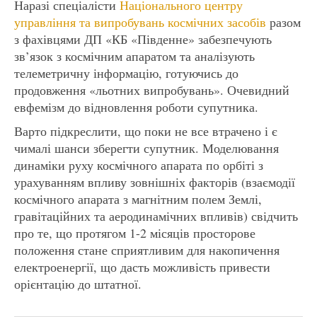
Наразі спеціалісти
Національного центру
управління та випробувань космічних засобів
разом
з фахівцями ДП «КБ «Південне» забезпечують
зв’язок з космічним апаратом та аналізують
телеметричну інформацію, готуючись до
продовження «льотних випробувань». Очевидний
евфемізм до відновлення роботи супутника.
Варто підкреслити, що поки не все втрачено і є
чималі шанси зберегти супутник. Моделювання
динаміки руху космічного апарата по орбіті з
урахуванням впливу зовнішніх факторів (взаємодії
космічного апарата з магнітним полем Землі,
гравітаційних та аеродинамічних впливів) свідчить
про те, що протягом 1-2 місяців просторове
положення стане сприятливим для накопичення
електроенергії, що дасть можливість привести
орієнтацію до штатної.