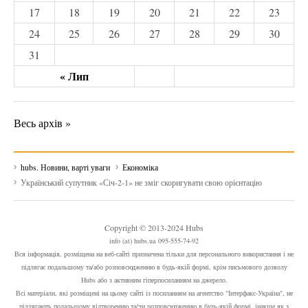
17
18
19
20
21
22
23
24
25
26
27
28
29
30
31
« Лип
Весь архів »
hubs. Новини, варті уваги
Економіка
Український супутник «Січ-2-1» не зміг скоригувати свою орієнтацію
Copyright © 2013-2024 Hubs
info (at) hubs.ua 095-555-74-92
Вся інформація, розміщена на веб-сайті призначена тільки для персонального використання і не
підлягає подальшому та/або розповсюдженню в будь-якій формі, крім письмового дозволу
Hubs або з активним гіперпосиланням на джерело.
Всі матеріали, які розміщені на цьому сайті із посиланням на агентство "Інтерфакс-Україна", не
підлягають подальшому відтворенню та/чи розповсюдженню в будь-якій формі, інакше як з