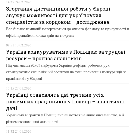
14:35 24.02.2026
Згортання дистанційної роботи у Європі
звужує можливості для українських
спеціалістів за кордоном – дослідження
Все більше компаній повертаються до очного формату та присутності в
офісі, принаймні кілька днів на тиждень
08:51 13.02.2026
Україна конкуруватиме з Польщею за трудові
ресурси – прогноз аналітиків
Під час масштабної відбудови України дефіцит робочих рук
стримуватиме економічний розвиток на фоні посилення конкуренції за
працівників у Європі
15:15 27.01.2026
Українці становлять дві третини усіх
іноземних працівників у Польщі – аналітичні
дані
Українські мігранти у Польщі вирізняються не лише чисельністю, а й
рівнем економічної активності
11:32 24.01.2026