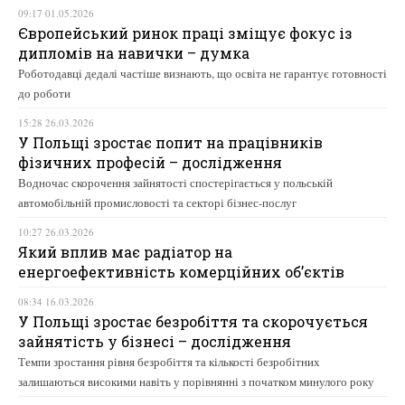
09:17 01.05.2026
Європейський ринок праці зміщує фокус із
дипломів на навички – думка
Роботодавці дедалі частіше визнають, що освіта не гарантує готовності
до роботи
15:28 26.03.2026
У Польщі зростає попит на працівників
фізичних професій – дослідження
Водночас скорочення зайнятості спостерігається у польській
автомобільній промисловості та секторі бізнес-послуг
10:27 26.03.2026
Який вплив має радіатор на
енергоефективність комерційних об’єктів
08:34 16.03.2026
У Польщі зростає безробіття та скорочується
зайнятість у бізнесі – дослідження
Темпи зростання рівня безробіття та кількості безробітних
залишаються високими навіть у порівнянні з початком минулого року