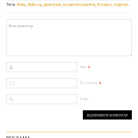
Теги:
Hubs
,
Hubs.ua
,
двигуни
,
космічні ракети
,
Космос
,
стартап
*
Ім'я
*
Ел. пошта
Сайт
РЕКЛАМА