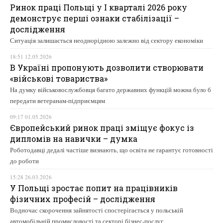
Ринок праці Польщі у І кварталі 2026 року
демонструє перші ознаки стабілізації –
дослідження
Ситуація залишається неоднорідною залежно від сектору економіки
18:51 12.05.2026
В Україні пропонують дозволити створювати
«військові товариства»
На думку військовослужбовця багато державних функцій можна було б
передати ветеранам-підприємцям
09:17 01.05.2026
Європейський ринок праці зміщує фокус із
дипломів на навички – думка
Роботодавці дедалі частіше визнають, що освіта не гарантує готовності
до роботи
15:28 26.03.2026
У Польщі зростає попит на працівників
фізичних професій – дослідження
Водночас скорочення зайнятості спостерігається у польській
автомобільній промисловості та секторі бізнес-послуг