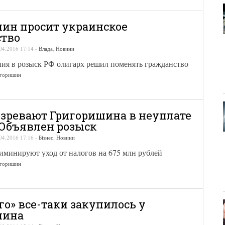
ин просит украинское
ство
04.2016 17:14
-
Влада
,
Новини
ния в розыск РФ олигарх решил поменять гражданство
игоришин
озревают Григоришина в неуплате
 Объявлен розыск
04.2016 17:16
-
Бізнес
,
Новини
иминируют уход от налогов на 675 млн рублей
игоришин
го» все-таки закупилось у
шина