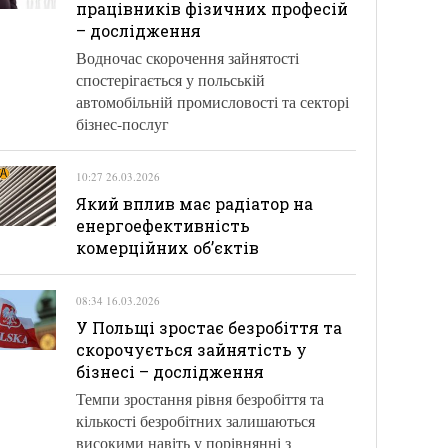
працівників фізичних професій
– дослідження
Водночас скорочення зайнятості
спостерігається у польській
автомобільній промисловості та секторі
бізнес-послуг
10:27 26.03.2026
Який вплив має радіатор на
енергоефективність
комерційних об’єктів
08:34 16.03.2026
У Польщі зростає безробіття та
скорочується зайнятість у
бізнесі – дослідження
Темпи зростання рівня безробіття та
кількості безробітних залишаються
високими навіть у порівнянні з