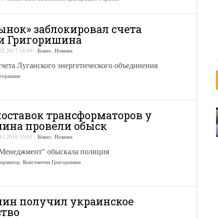
ынок» заблокировал счета
и Григоришина
02.2017 18:09
-
Бізнес
,
Новини
счета Луганского энергетического объединения
игоришин
поставок трансформаторов у
ина провели обыск
11.2016 15:01
-
Бізнес
,
Новини
 Менеджмент" обыскала полиция
орматор
,
Константин Григоришин
ин получил украинское
ство