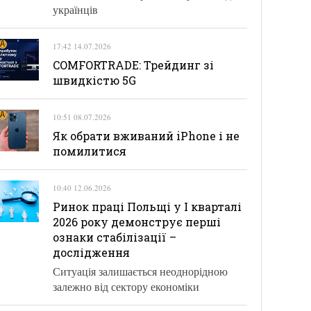
українців
17:42 14.07.2026
COMFORTRADE: Трейдинг зі
швидкістю 5G
10:51 08.07.2026
Як обрати вживаний iPhone і не
помилитися
10:40 12.06.2026
Ринок праці Польщі у І кварталі
2026 року демонструє перші
ознаки стабілізації –
дослідження
Ситуація залишається неоднорідною
залежно від сектору економіки