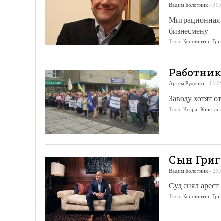
Вадим Болотник
-
30.
Миграционная 
бизнесмену
Теги:
Константин Гр
Работник
Артем Руденко
-
13.0
Заводу хотят о
Теги:
Искра
,
Констан
Сын Григ
Вадим Болотник
-
25.
Суд снял арест
Теги:
Константин Гр