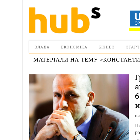
ВЛАДА
ЕКОНОМІКА
БІЗНЕС
СТАРТ
МАТЕРІАЛИ НА ТЕМУ «
КОНСТАНТИ
Г
а
б
и
Hu
По
ро
Те