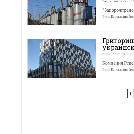
Вадим Болотник
-
25.
"Запорожтранс
Теги:
Константин Гр
Григориш
украинск
Hubs
-
22.03.2016 11
Компания Penel
Теги:
Константин Гр
1