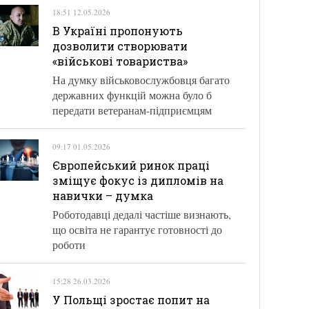
18:51 12.05.2026
В Україні пропонують
дозволити створювати
«військові товариства»
На думку військовослужбовця багато
державних функцій можна було б
передати ветеранам-підприємцям
09:17 01.05.2026
Європейський ринок праці
зміщує фокус із дипломів на
навички – думка
Роботодавці дедалі частіше визнають,
що освіта не гарантує готовності до
роботи
15:28 26.03.2026
У Польщі зростає попит на