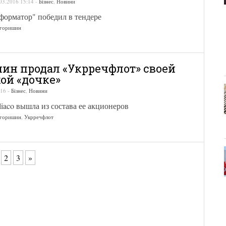
03.2016 15:14
-
Бізнес
,
Новини
форматор" победил в тендере
игоришин
ин продал «Укрречфлот» своей
ой «дочке»
:16
-
Бізнес
,
Новини
iaco вышла из состава ее акционеров
игоришин
,
Укрречфлот
2
3
»