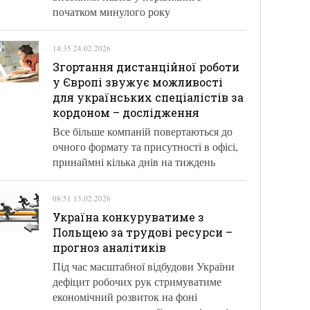
початком минулого року
14:35 24.02.2026
Згортання дистанційної роботи
у Європі звужує можливості
для українських спеціалістів за
кордоном – дослідження
Все більше компаній повертаються до
очного формату та присутності в офісі,
принаймні кілька днів на тиждень
08:51 13.02.2026
Україна конкуруватиме з
Польщею за трудові ресурси –
прогноз аналітиків
Під час масштабної відбудови України
дефіцит робочих рук стримуватиме
економічний розвиток на фоні