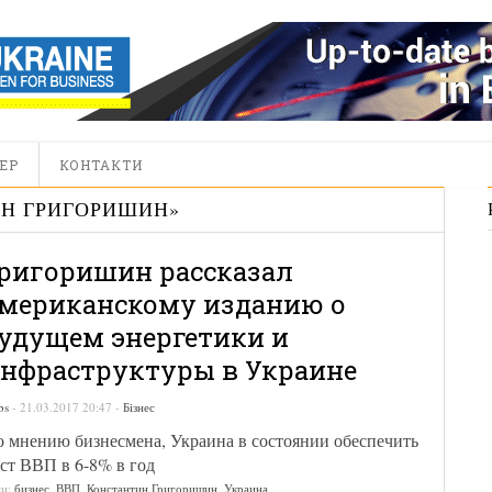
ЕР
КОНТАКТИ
Н ГРИГОРИШИН
»
ригоришин рассказал
мериканскому изданию о
удущем энергетики и
нфраструктуры в Украине
bs
-
21.03.2017 20:47
-
Бізнес
 мнению бизнесмена, Украина в состоянии обеспечить
ст ВВП в 6-8% в год
ги:
бизнес
,
ВВП
,
Константин Григоришин
,
Украина