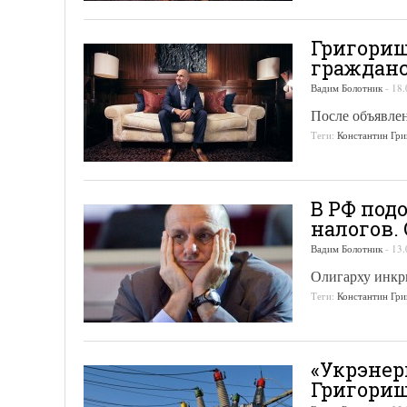
Григориш
граждан
Вадим Болотник
-
18.
После объявле
Теги:
Константин Гр
В РФ под
налогов.
Вадим Болотник
-
13.
Олигарху инкр
Теги:
Константин Гр
«Укрэнер
Григори