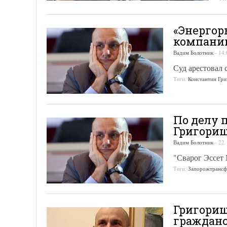
«Энергор
компани
Вадим Болотник
-
14.
Суд арестовал 
Теги:
Константин Гр
По делу 
Григориш
Вадим Болотник
-
22.
"Сварог Эссет
Теги:
Запорожтрансф
Григориш
граждан