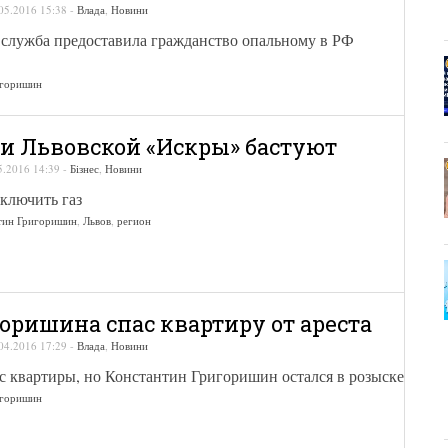
05.2016 15:38
-
Влада
,
Новини
служба предоставила гражданство опальному в РФ
игоришин
и Львовской «Искры» бастуют
5.2016 14:39
-
Бізнес
,
Новини
тключить газ
тин Григоришин
,
Львов
,
регион
оришина спас квартиру от ареста
04.2016 17:29
-
Влада
,
Новини
 с квартиры, но Константин Григоришин остался в розыске
игоришин