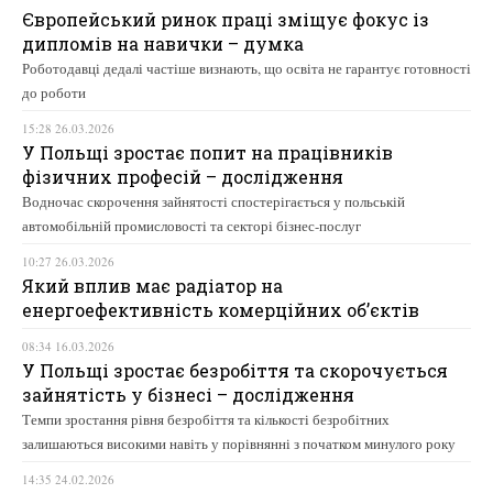
Європейський ринок праці зміщує фокус із
дипломів на навички – думка
Роботодавці дедалі частіше визнають, що освіта не гарантує готовності
до роботи
15:28 26.03.2026
У Польщі зростає попит на працівників
фізичних професій – дослідження
Водночас скорочення зайнятості спостерігається у польській
автомобільній промисловості та секторі бізнес-послуг
10:27 26.03.2026
Який вплив має радіатор на
енергоефективність комерційних об’єктів
08:34 16.03.2026
У Польщі зростає безробіття та скорочується
зайнятість у бізнесі – дослідження
Темпи зростання рівня безробіття та кількості безробітних
залишаються високими навіть у порівнянні з початком минулого року
14:35 24.02.2026