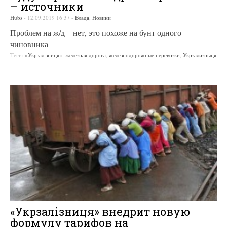
– источники
Hubs
-
12.09.2019 16:37
-
Влада
,
Новини
Проблем на ж/д – нет, это похоже на бунт одного
чиновника
Теги:
«Укрзалізниця»
,
железная дорога
,
железнодорожные перевозки
,
Укрзализныця
«Укрзалiзниця» внедрит новую
формулу тарифов на