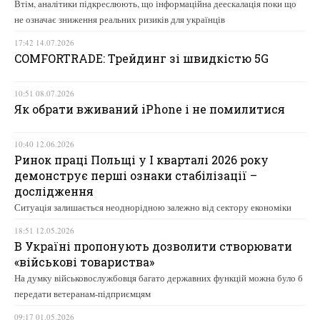
Втім, аналітики підкреслюють, що інформаційна деескалація поки що
не означає зниження реальних ризиків для українців
17:42 14.07.2026
COMFORTRADE: Трейдинг зі швидкістю 5G
10:51 08.07.2026
Як обрати вживаний iPhone і не помилитися
10:40 12.06.2026
Ринок праці Польщі у І кварталі 2026 року
демонструє перші ознаки стабілізації –
дослідження
Ситуація залишається неоднорідною залежно від сектору економіки
18:51 12.05.2026
В Україні пропонують дозволити створювати
«військові товариства»
На думку військовослужбовця багато державних функцій можна було б
передати ветеранам-підприємцям
09:17 01.05.2026