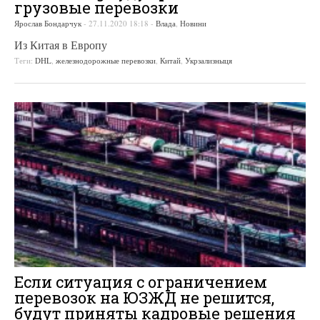
грузовые перевозки
Ярослав Бондарчук
-
27.11.2020 18:18
-
Влада
,
Новини
Из Китая в Европу
Теги:
DHL
,
железнодорожные перевозки
,
Китай
,
Укрзализныця
Если ситуация с ограничением
перевозок на ЮЗЖД не решится,
будут приняты кадровые решения