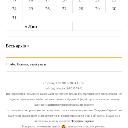
24
25
26
27
28
29
30
31
« Лип
Весь архів »
hubs. Новини, варті уваги
Copyright © 2013-2024 Hubs
info (at) hubs.ua 095-555-74-92
Вся інформація, розміщена на веб-сайті призначена тільки для персонального використання і не
підлягає подальшому та/або розповсюдженню в будь-якій формі, крім письмового дозволу
Hubs або з активним гіперпосиланням на джерело.
Всі матеріали, які розміщені на цьому сайті із посиланням на агентство "Інтерфакс-Україна", не
підлягають подальшому відтворенню та/чи розповсюдженню в будь-якій формі, інакше як з
письмового дозволу агентства "
Інтерфакс-Україна
"
Материалы, отмеченные знаком
, выпусаются на правах рекламы.