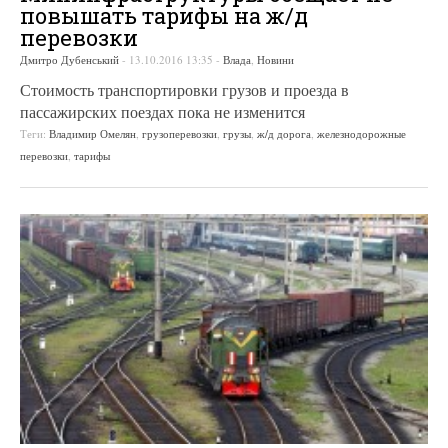
повышать тарифы на ж/д
перевозки
Дмитро Дубенський
-
13.10.2016 13:35
-
Влада
,
Новини
Стоимость транспортировки грузов и проезда в
пассажирских поездах пока не изменится
Теги:
Владимир Омелян
,
грузоперевозки
,
грузы
,
ж/д дорога
,
железнодорожные
перевозки
,
тарифы