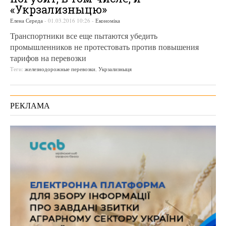
«Укрзализныцю»
Елена Середа
-
01.03.2016 10:26
-
Економіка
Транспортники все еще пытаются убедить
промышленников не протестовать против повышения
тарифов на перевозки
Теги:
железнодорожные перевозки
,
Укрзализныця
РЕКЛАМА