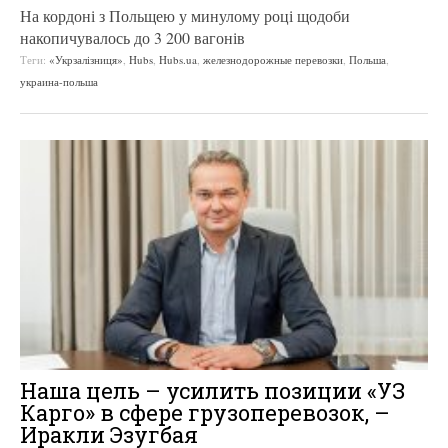
На кордоні з Польщею у минулому році щодоби
накопичувалось до 3 200 вагонів
Теги:
«Укрзалізниця»
,
Hubs
,
Hubs.ua
,
железнодорожные перевозки
,
Польша
,
украина-польша
Наша цель – усилить позиции «УЗ
Карго» в сфере грузоперевозок, –
Иракли Эзугбая