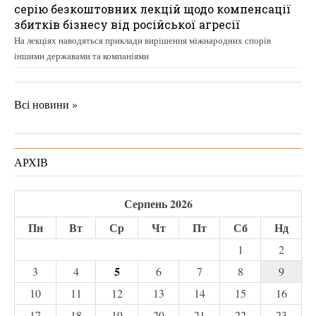
серію безкоштовних лекцій щодо компенсації
збитків бізнесу від російської агресії
На лекціях наводяться приклади вирішення міжнародних спорів
іншими державами та компаніями
Всі новини »
АРХІВ
Серпень 2026
Пн
Вт
Ср
Чт
Пт
Сб
Нд
1
2
5
3
4
6
7
8
9
10
11
12
13
14
15
16
17
18
19
20
21
22
23