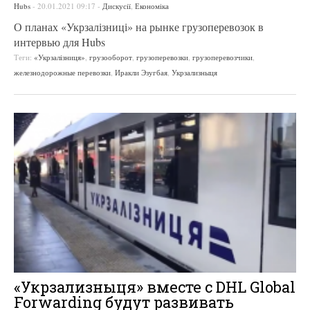
Hubs
-
20.01.2021 09:17
-
Дискусії
,
Економіка
О планах «Укрзалізниці» на рынке грузоперевозок в
интервью для Hubs
Теги:
«Укрзалізниця»
,
грузооборот
,
грузоперевозки
,
грузоперевозчики
,
железнодорожные перевозки
,
Иракли Эзугбая
,
Укрзализныця
«Укрзализныця» вместе с DHL Global
Forwarding будут развивать