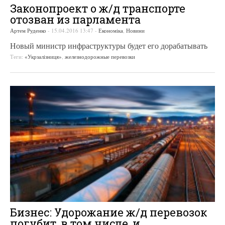
Законопроект о ж/д транспорте
отозван из парламента
Артем Руденко
-
15.04.2016 13:47
-
Економіка
,
Новини
Новый министр инфраструктуры будет его дорабатывать
Теги:
«Укрзалізниця»
,
железнодорожные перевозки
Бизнес: Удорожание ж/д перевозок
погубит, в том числе, и