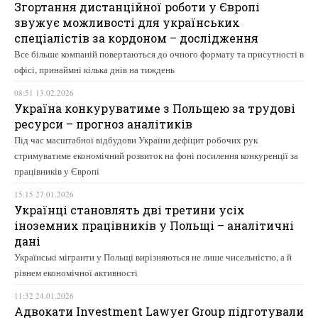
Згортання дистанційної роботи у Європі
звужує можливості для українських
спеціалістів за кордоном – дослідження
Все більше компаній повертаються до очного формату та присутності в
офісі, принаймні кілька днів на тиждень
08:51 13.02.2026
Україна конкуруватиме з Польщею за трудові
ресурси – прогноз аналітиків
Під час масштабної відбудови України дефіцит робочих рук
стримуватиме економічний розвиток на фоні посилення конкуренції за
працівників у Європі
15:15 27.01.2026
Українці становлять дві третини усіх
іноземних працівників у Польщі – аналітичні
дані
Українські мігранти у Польщі вирізняються не лише чисельністю, а й
рівнем економічної активності
11:32 24.01.2026
Адвокати Investment Lawyer Group підготували