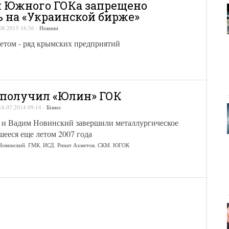
 Южного ГОКа запрещено
ь на «Украинской бирже»
08.2015 16:36
-
Новини
ретом - ряд крымских предприятий
получил «Юлин» ГОК
16.07.2014 09:14
-
Бізнес
 и Вадим Новинский завершили металлургическое
шееся еще летом 2007 года
Новинский
,
ГМК
,
ИСД
,
Ринат Ахметов
,
СКМ
,
ЮГОК