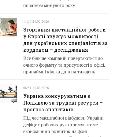
початком минулого року
14:35 24.02.2026
Згортання дистанційної роботи
у Європі звужує можливості
для українських спеціалістів за
кордоном – дослідження
Все більше компаній повертаються до
очного формату та присутності в офісі,
принаймні кілька днів на тиждень
08:51 13.02.2026
Україна конкуруватиме з
Польщею за трудові ресурси –
прогноз аналітиків
Під час масштабної відбудови України
дефіцит робочих рук стримуватиме
економічний розвиток на фоні