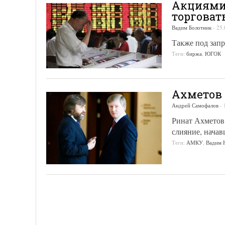
Акциями
торговат
Вадим Болотник
-
25.
Также под зап
Теги:
биржа
,
ЮГОК
Ахметов 
Андрей Самофалов
-
Ринат Ахметов
слияние, начав
Теги:
АМКУ
,
Вадим 