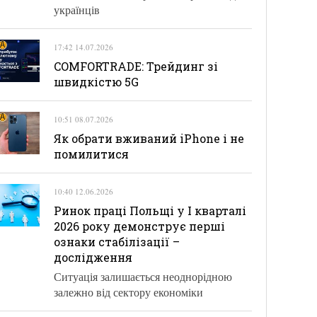
українців
17:42 14.07.2026
COMFORTRADE: Трейдинг зі
швидкістю 5G
10:51 08.07.2026
Як обрати вживаний iPhone і не
помилитися
10:40 12.06.2026
Ринок праці Польщі у І кварталі
2026 року демонструє перші
ознаки стабілізації –
дослідження
Ситуація залишається неоднорідною
залежно від сектору економіки