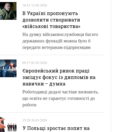
18:51 12.05.2026
В Україні пропонують
дозволити створювати
«військові товариства»
На думку військовослужбовця багато
державних функцій можна було б
передати ветеранам-підприємцям
09:17 01.05.2026
Європейський ринок праці
зміщує фокус із дипломів на
навички – думка
Роботодавці дедалі частіше визнають,
що освіта не гарантує готовності до
роботи
15:28 26.03.2026
У Польщі зростає попит на