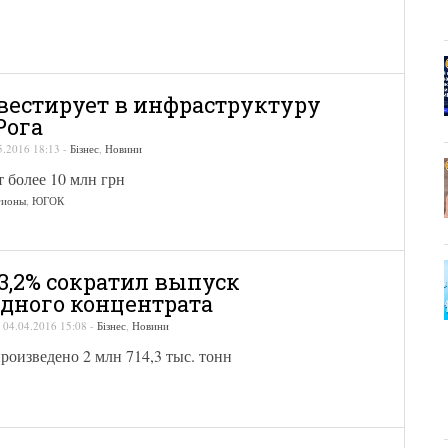
естирует в инфраструктуру
Рога
5.2016 18:13
-
Бізнес
,
Новини
 более 10 млн грн
гионы
,
ЮГОК
3,2% сократил выпуск
дного концентрата
-
04.04.2016 15:08
-
Бізнес
,
Новини
произведено 2 млн 714,3 тыс. тонн