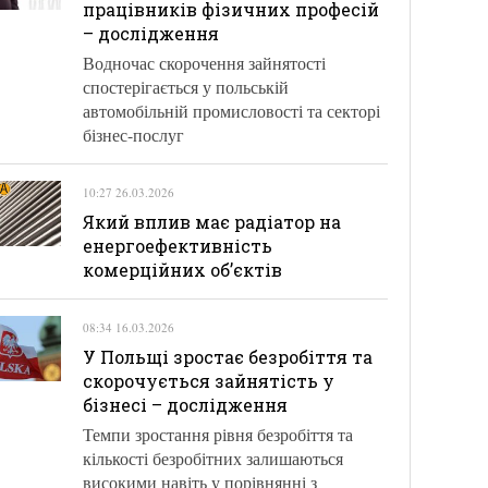
працівників фізичних професій
– дослідження
Водночас скорочення зайнятості
спостерігається у польській
автомобільній промисловості та секторі
бізнес-послуг
10:27 26.03.2026
Який вплив має радіатор на
енергоефективність
комерційних об’єктів
08:34 16.03.2026
У Польщі зростає безробіття та
скорочується зайнятість у
бізнесі – дослідження
Темпи зростання рівня безробіття та
кількості безробітних залишаються
високими навіть у порівнянні з