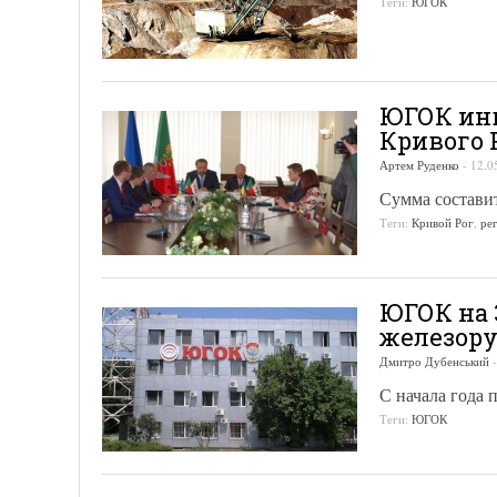
Теги:
ЮГОК
ЮГОК инв
Кривого 
Артем Руденко
-
12.0
Сумма составит
Теги:
Кривой Рог
,
ре
ЮГОК на 
железору
Дмитро Дубенський
С начала года 
Теги:
ЮГОК