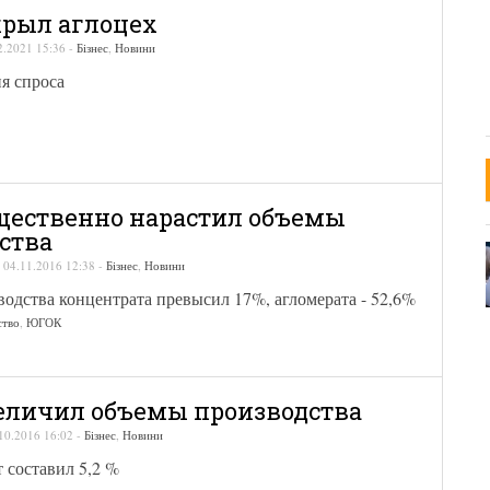
рыл аглоцех
2.2021 15:36
-
Бізнес
,
Новини
ия спроса
ественно нарастил объемы
ства
-
04.11.2016 12:38
-
Бізнес
,
Новини
одства концентрата превысил 17%, агломерата - 52,6%
ство
,
ЮГОК
личил объемы производства
10.2016 16:02
-
Бізнес
,
Новини
т составил 5,2 %