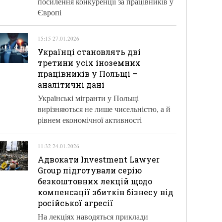
посилення конкуренції за працівників у
Європі
15:15 27.01.2026
Українці становлять дві
третини усіх іноземних
працівників у Польщі –
аналітичні дані
Українські мігранти у Польщі
вирізняються не лише чисельністю, а й
рівнем економічної активності
11:32 24.01.2026
Адвокати Investment Lawyer
Group підготували серію
безкоштовних лекцій щодо
компенсації збитків бізнесу від
російської агресії
На лекціях наводяться приклади