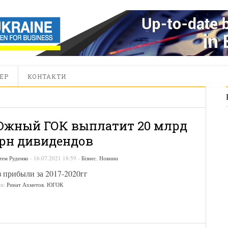
ЕР
КОНТАКТИ
жный ГОК выплатит 20 млрд
рн дивидендов
тем Руденко
-
16.07.2021 18:59
-
Бізнес
,
Новини
 прибыли за 2017-2020гг
ги:
Ринат Ахметов
,
ЮГОК