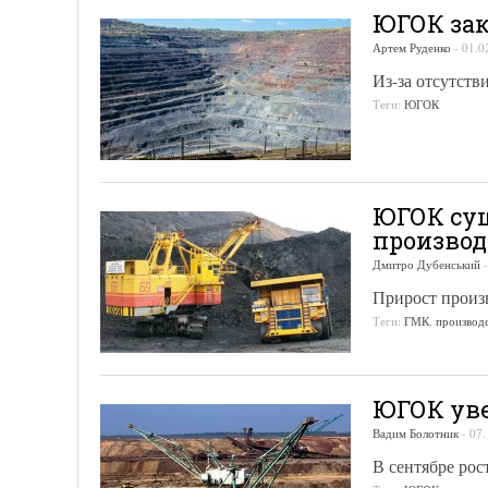
ЮГОК зак
Артем Руденко
-
01.0
Из-за отсутств
Теги:
ЮГОК
ЮГОК сущ
производ
Дмитро Дубенський
Прирост произв
Теги:
ГМК
,
производ
ЮГОК уве
Вадим Болотник
-
07.
В сентябре рос