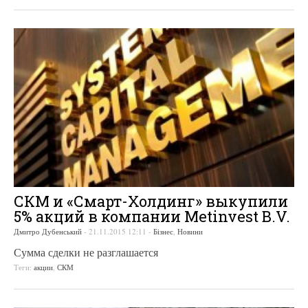
СКМ и «Смарт-Холдинг» выкупили
5% акций в компании Metinvest B.V.
Дмитро Дубенський
-
21.11.2015 12:11
-
Бізнес
,
Новини
Сумма сделки не разглашается
Теги:
акции
,
СКМ