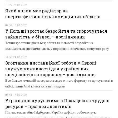
10:27 26.03.2026
Який вплив має радіатор на
енергоефективність комерційних об’єктів
08:34 16.03.2026
У Польщі зростає безробіття та скорочується
зайнятість у бізнесі – дослідження
Темпи зростання рівня безробіття та кількості безробітних
залишаються високими навіть у порівнянні з початком минулого року
14:35 24.02.2026
Згортання дистанційної роботи у Європі
звужує можливості для українських
спеціалістів за кордоном – дослідження
Все більше компаній повертаються до очного формату та присутності в
офісі, принаймні кілька днів на тиждень
08:51 13.02.2026
Україна конкуруватиме з Польщею за трудові
ресурси – прогноз аналітиків
Під час масштабної відбудови України дефіцит робочих рук