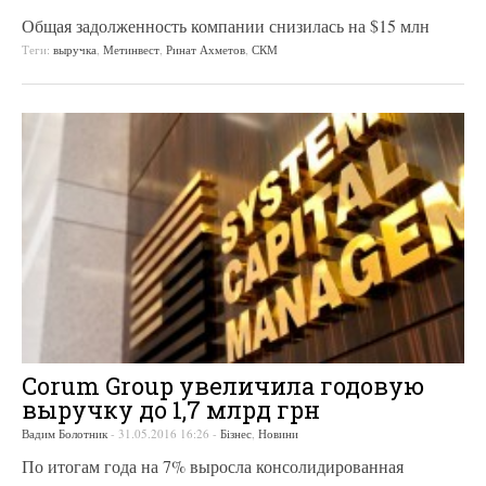
Общая задолженность компании снизилась на $15 млн
Теги:
выручка
,
Метинвест
,
Ринат Ахметов
,
СКМ
Corum Group увеличила годовую
выручку до 1,7 млрд грн
Вадим Болотник
-
31.05.2016 16:26
-
Бізнес
,
Новини
По итогам года на 7% выросла консолидированная