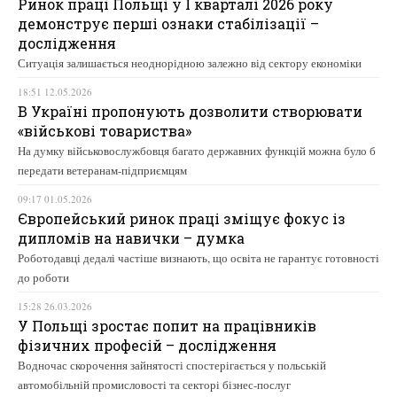
Ринок праці Польщі у І кварталі 2026 року
демонструє перші ознаки стабілізації –
дослідження
Ситуація залишається неоднорідною залежно від сектору економіки
18:51 12.05.2026
В Україні пропонують дозволити створювати
«військові товариства»
На думку військовослужбовця багато державних функцій можна було б
передати ветеранам-підприємцям
09:17 01.05.2026
Європейський ринок праці зміщує фокус із
дипломів на навички – думка
Роботодавці дедалі частіше визнають, що освіта не гарантує готовності
до роботи
15:28 26.03.2026
У Польщі зростає попит на працівників
фізичних професій – дослідження
Водночас скорочення зайнятості спостерігається у польській
автомобільній промисловості та секторі бізнес-послуг