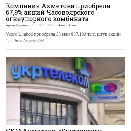
Компания Ахметова приобрела
67,9% акций Часовоярского
огнеупорного комбината
Артем Руденко
-
23.12.2020 18:17
-
Бізнес
,
Новини
Vesco Limited приобрела 33 млн 887,183 тыс. штук акций
Теги:
Ринат Ахметов
,
СКМ
СКМ Ахметова: «Укртелеком»