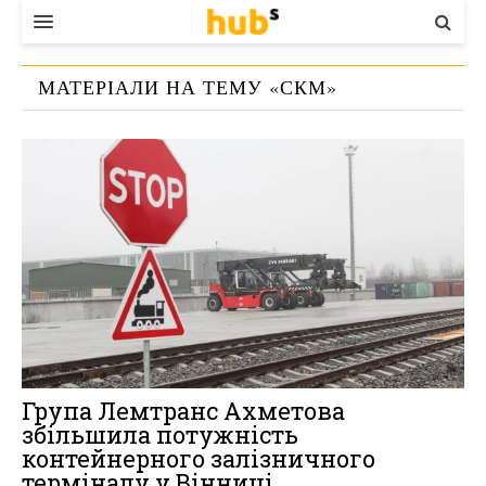
ВЛАДА
МАТЕРІАЛИ НА ТЕМУ «
СКМ
»
ЕКОНОМІКА
БІЗНЕС
СТАРТЕР
КОНТАКТИ
Група Лемтранс Ахметова
збільшила потужність
контейнерного залізничного
терміналу у Вінниці