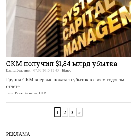
СКМ получил $1,84 млрд убытка
Вадим Болотник
-
07.07.2015 12:43
-
Бізнес
Группа СКМ впервые показала убыток в своем годовом
отчете
Теги:
Ринат Ахметов
,
СКМ
1
2
3
»
РЕКЛАМА