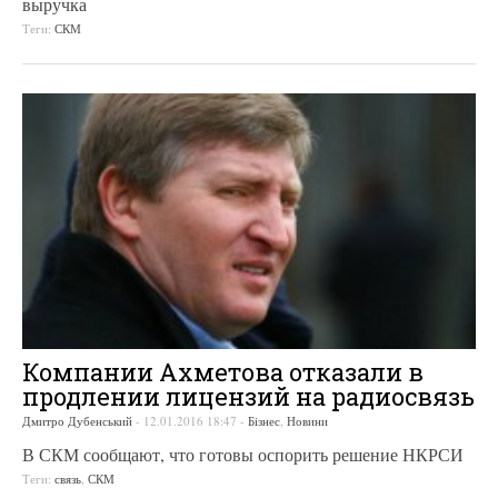
выручка
Теги:
СКМ
Компании Ахметова отказали в
продлении лицензий на радиосвязь
Дмитро Дубенський
-
12.01.2016 18:47
-
Бізнес
,
Новини
В СКМ сообщают, что готовы оспорить решение НКРСИ
Теги:
связь
,
СКМ