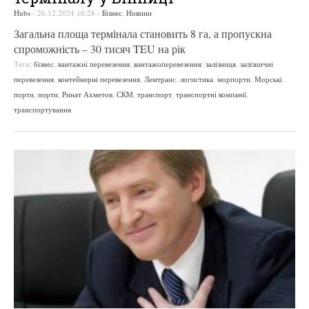
Hubs
-
26.12.2024 16:28
-
Бізнес
,
Новини
Загальна площа термінала становить 8 га, а пропускна
спроможність – 30 тисяч TEU на рік
Теги:
бізнес
,
вантажні перевезення
,
вантажоперевезення
,
залізниця
,
залізничні
перевезення
,
контейнерні перевезення
,
Лемтранс
,
логистика
,
морпорти
,
Морські
порти
,
порти
,
Ринат Ахметов
,
СКМ
,
транспорт
,
транспортні компанії
,
транспортування