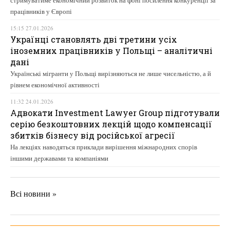
стримуватиме економічний розвиток на фоні посилення конкуренції за
працівників у Європі
15:15 27.01.2026
Українці становлять дві третини усіх
іноземних працівників у Польщі – аналітичні
дані
Українські мігранти у Польщі вирізняються не лише чисельністю, а й
рівнем економічної активності
11:32 24.01.2026
Адвокати Investment Lawyer Group підготували
серію безкоштовних лекцій щодо компенсації
збитків бізнесу від російської агресії
На лекціях наводяться приклади вирішення міжнародних спорів
іншими державами та компаніями
Всі новини »