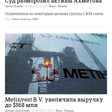
Суд разморозил активы Ахметова
Артем Руденко
-
06.06.2018 21:19
-
Бізнес
,
Новини
Ограничения по некоторым активам группы СКМ сняты
Теги:
Ринат Ахметов
,
СКМ
Metinvest B.V. увеличила выручку
до $568 млн
Дмитро Дубенський
-
29.09.2016 13:33
-
Бізнес
,
Новини