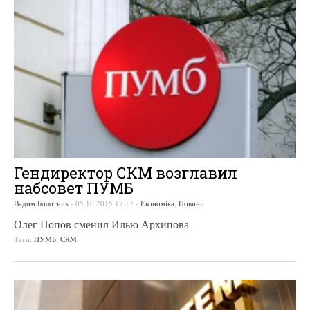
Гендиректор СКМ возглавил
набсовет ПУМБ
Вадим Болотник
-
05.10.2015 17:17
-
Економіка
,
Новини
Олег Попов сменил Илью Архипова
Теги:
ПУМБ
,
СКМ