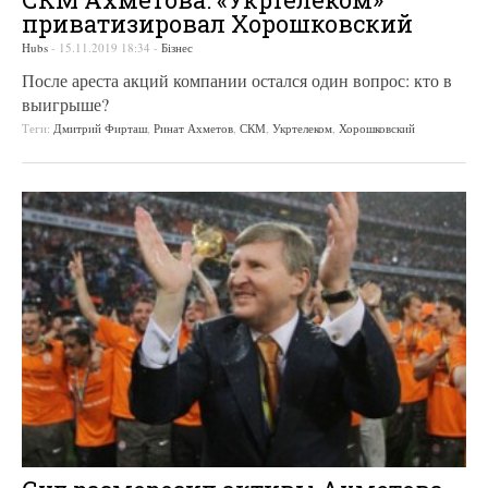
приватизировал Хорошковский
Hubs
-
15.11.2019 18:34
-
Бізнес
После ареста акций компании остался один вопрос: кто в
выигрыше?
Теги:
Дмитрий Фирташ
,
Ринат Ахметов
,
СКМ
,
Укртелеком
,
Хорошковский