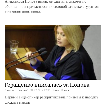
Александра Попова никак не удается привлечь по
обвинению в причастности к силовой зачистке студентов
Теги:
Майдан
,
Попов
,
скандалы
Геращенко вписалась за Попова
Дмитро Дубенський
-
01.12.2017 12:04
-
Влада
,
Новини
Первый вице-спикер раскритиковала призывы к нардепу
сложить мандат