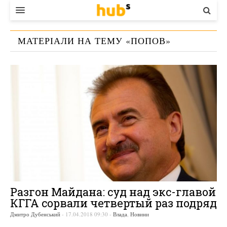
ВЛАДА
МАТЕРІАЛИ НА ТЕМУ «
ПОПОВ
»
ЕКОНОМІКА
БІЗНЕС
СТАРТЕР
КОНТАКТИ
Разгон Майдана: суд над экс-главой
КГГА сорвали четвертый раз подряд
Дмитро Дубенський
-
17.04.2018 09:30
-
Влада
,
Новини