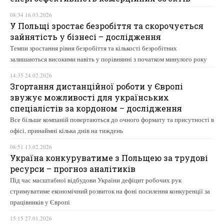
08:34 16.03.2026
У Польщі зростає безробіття та скорочується
зайнятість у бізнесі – дослідження
Темпи зростання рівня безробіття та кількості безробітних
залишаються високими навіть у порівнянні з початком минулого року
14:35 24.02.2026
Згортання дистанційної роботи у Європі
звужує можливості для українських
спеціалістів за кордоном – дослідження
Все більше компаній повертаються до очного формату та присутності в
офісі, принаймні кілька днів на тиждень
08:51 13.02.2026
Україна конкуруватиме з Польщею за трудові
ресурси – прогноз аналітиків
Під час масштабної відбудови України дефіцит робочих рук
стримуватиме економічний розвиток на фоні посилення конкуренції за
працівників у Європі
15:15 27.01.2026