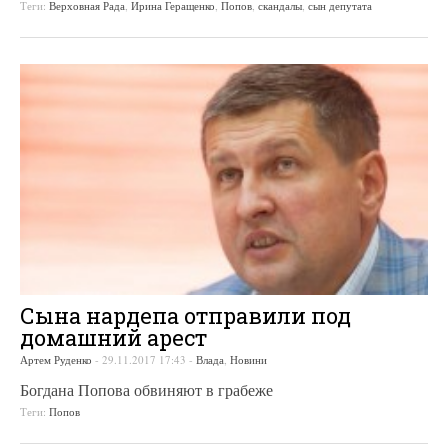
Теги:
Верховная Рада
,
Ирина Геращенко
,
Попов
,
скандалы
,
сын депутата
Сына нардепа отправили под
домашний арест
Артем Руденко
-
29.11.2017 17:43
-
Влада
,
Новини
Богдана Попова обвиняют в грабеже
Теги:
Попов