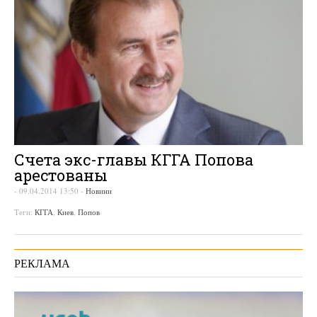
Счета экс-главы КГГА Попова
арестованы
-
09.04.2014 13:50
-
Новини
Теги:
КГГА
,
Киев
,
Попов
РЕКЛАМА