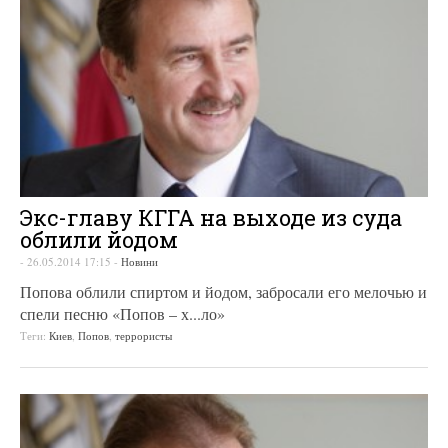
Экс-главу КГГА на выходе из суда
облили йодом
-
26.05.2014 17:15
-
Новини
Попова облили спиртом и йодом, забросали его мелочью и
спели песню «Попов – х...ло»
Теги:
Киев
,
Попов
,
террористы