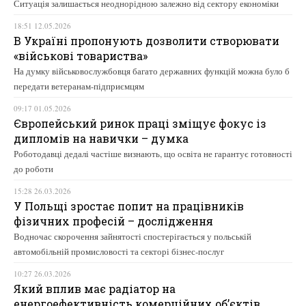
Ситуація залишається неоднорідною залежно від сектору економіки
18:51 12.05.2026
В Україні пропонують дозволити створювати
«військові товариства»
На думку військовослужбовця багато державних функцій можна було б
передати ветеранам-підприємцям
09:17 01.05.2026
Європейський ринок праці зміщує фокус із
дипломів на навички – думка
Роботодавці дедалі частіше визнають, що освіта не гарантує готовності
до роботи
15:28 26.03.2026
У Польщі зростає попит на працівників
фізичних професій – дослідження
Водночас скорочення зайнятості спостерігається у польській
автомобільній промисловості та секторі бізнес-послуг
10:27 26.03.2026
Який вплив має радіатор на
енергоефективність комерційних об’єктів