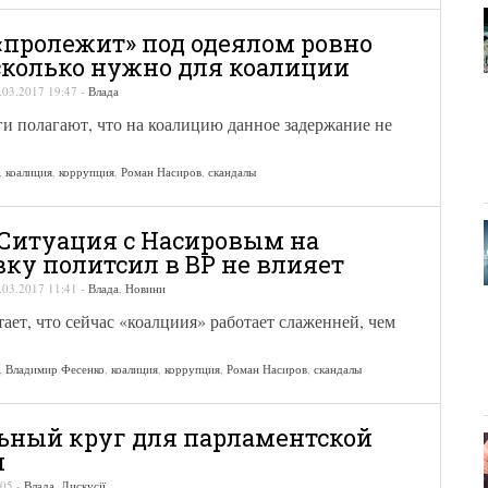
«пролежит» под одеялом ровно
 сколько нужно для коалиции
.03.2017 19:47
-
Влада
и полагают, что на коалицию данное задержание не
,
коалиция
,
коррупция
,
Роман Насиров
,
скандалы
 Ситуация с Насировым на
вку политсил в ВР не влияет
.03.2017 11:41
-
Влада
,
Новини
ает, что сейчас «коалциия» работает слаженней, чем
,
Владимир Фесенко
,
коалиция
,
коррупция
,
Роман Насиров
,
скандалы
ьный круг для парламентской
и
:05
-
Влада
,
Дискусії