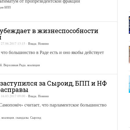
льтиматум от пропрезидентской фракции
ция БПП
убеждает в жизнеспособности
и
-
27.06.2017 13:15
-
Влада
,
Новини
 что большинство в Раде есть и оно якобы действует
ий
,
Верховная Рада
,
коалиция
заступился за Сыроид, БПП и НФ
расправы
-
16.03.2017 09:00
-
Влада
,
Новини
Самопомiч» считает, что парламентское большинство
,
коалиция
,
скандалы
,
Сыроид