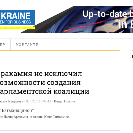
ЕР
КОНТАКТИ
рахамия не исключил
озможности создания
арламентской коалиции
ослав Бондарчук
-
02.02.2021 08:43
-
Влада
,
Новини
 "Батькивщиной"
ги:
Давид Арахамия
,
коалиция
,
Юлия Тимошенко