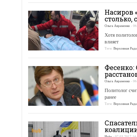
Насиров 
столько,
Ольга Авраменко
-
06
Хотя политолог
влияет
Теги:
Верховная Рада
Фесенко:
расстано
Ольга Авраменко
-
06
Политолог счит
ранее
Теги:
Верховная Рада
Спасател
коалици
Hubs
-
02.03.2017 14