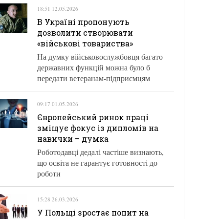
18:51 12.05.2026
В Україні пропонують
дозволити створювати
«військові товариства»
На думку військовослужбовця багато
державних функцій можна було б
передати ветеранам-підприємцям
09:17 01.05.2026
Європейський ринок праці
зміщує фокус із дипломів на
навички – думка
Роботодавці дедалі частіше визнають,
що освіта не гарантує готовності до
роботи
15:28 26.03.2026
У Польщі зростає попит на