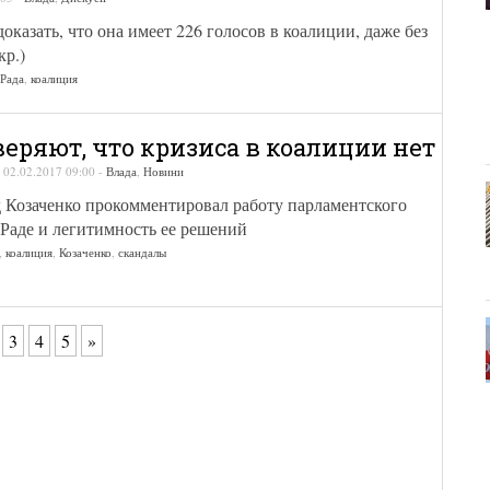
оказать, что она имеет 226 голосов в коалиции, даже без
кр.)
 Рада
,
коалиция
веряют, что кризиса в коалиции нет
-
02.02.2017 09:00
-
Влада
,
Новини
 Козаченко прокомментировал работу парламентского
Раде и легитимность ее решений
,
коалиция
,
Козаченко
,
скандалы
3
4
5
»