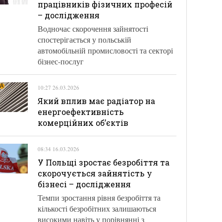
працівників фізичних професій
– дослідження
Водночас скорочення зайнятості
спостерігається у польській
автомобільній промисловості та секторі
бізнес-послуг
10:27 26.03.2026
Який вплив має радіатор на
енергоефективність
комерційних об’єктів
08:34 16.03.2026
У Польщі зростає безробіття та
скорочується зайнятість у
бізнесі – дослідження
Темпи зростання рівня безробіття та
кількості безробітних залишаються
високими навіть у порівнянні з