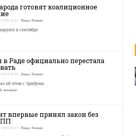
народа готовят коалиционное
ние
7.2020 14:21
-
Влада
,
Новини
нируют в сентябре
 в Раде официально перестала
вать
5.2019 10:56
-
Влада
,
Новини
ил об этом с трибуны
ий
,
коалиция
т впервые принял закон без
БПП
7.2018 20:13
-
Влада
,
Новини