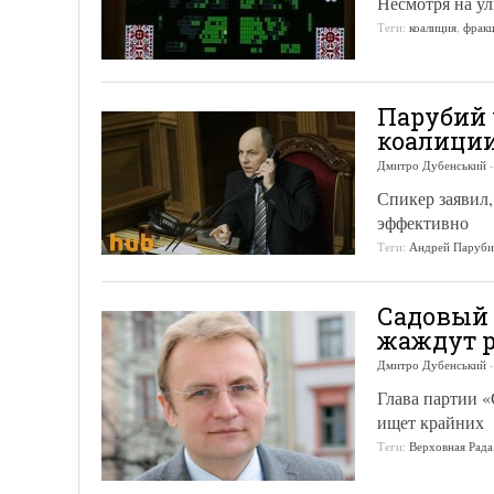
Несмотря на у
Теги:
коалиция
,
фрак
Парубий 
коалици
Дмитро Дубенський
Спикер заявил,
эффективно
Теги:
Андрей Паруб
Садовый 
жаждут 
Дмитро Дубенський
Глава партии «
ищет крайних
Теги:
Верховная Рада