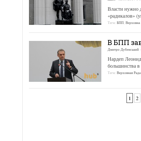
Власти нужно д
«радикалов» (у
Теги:
БПП
,
Верховна
В БПП за
Дмитро Дубенський
Нардеп Леонид
большинства в 
Теги:
Верховная Рада
1
2