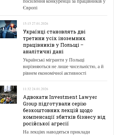
посилення конкуренції за працівників у
Європі
15:15 27.01.2026
Українці становлять дві
третини усіх іноземних
працівників у Польщі –
аналітичні дані
Українські мігранти у Польщі
вирізняються не лише чисельністю, а й
рівнем економічної активності
11:32 24.01.2026
Адвокати Investment Lawyer
Group підготували серію
безкоштовних лекцій щодо
компенсації збитків бізнесу від
російської агресії
На лекціях наводяться приклади