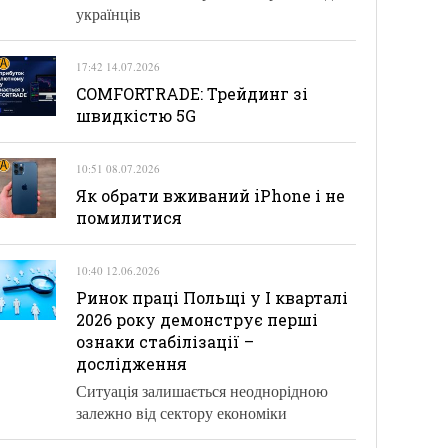
українців
17:42 14.07.2026
COMFORTRADE: Трейдинг зі
швидкістю 5G
10:51 08.07.2026
Як обрати вживаний iPhone і не
помилитися
10:40 12.06.2026
Ринок праці Польщі у І кварталі
2026 року демонструє перші
ознаки стабілізації –
дослідження
Ситуація залишається неоднорідною
залежно від сектору економіки