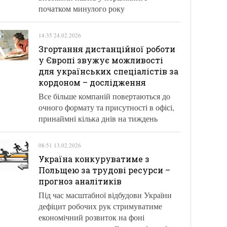
початком минулого року
14:35 24.02.2026
Згортання дистанційної роботи
у Європі звужує можливості
для українських спеціалістів за
кордоном – дослідження
Все більше компаній повертаються до
очного формату та присутності в офісі,
принаймні кілька днів на тиждень
08:51 13.02.2026
Україна конкуруватиме з
Польщею за трудові ресурси –
прогноз аналітиків
Під час масштабної відбудови України
дефіцит робочих рук стримуватиме
економічний розвиток на фоні