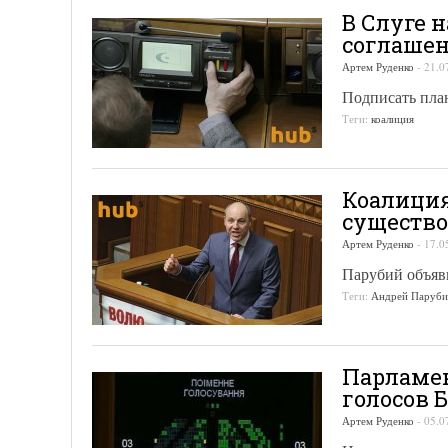
В Слуге 
соглаше
Артем Руденко
-
21.0
Подписать пла
Теги:
коалиция
Коалиция
существо
Артем Руденко
-
17.0
Парубий объяв
Теги:
Андрей Паруб
Парламен
голосов 
Артем Руденко
-
05.0