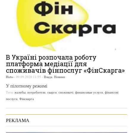
В Україні розпочала роботу
платформа медіації для
споживачів фінпослуг «ФінСкарга»
Hubs
-
09.09.2020 11:55
-
Влада
,
Новини
У пілотному режимі
Теги:
жалобы
,
потребители
,
скарги
,
споживачі
,
финансовые услуги
,
фінансові
послуги
,
Фінскарга
РЕКЛАМА