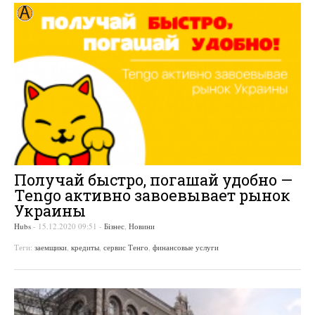
Получай быстро, погашай удобно —
Tengo активно завоевывает рынок
Украины
Hubs
-
15.12.2020 09:51
-
Бізнес
,
Новини
Теги:
заемщики
,
кредиты
,
сервис Тенго
,
финансовые услуги