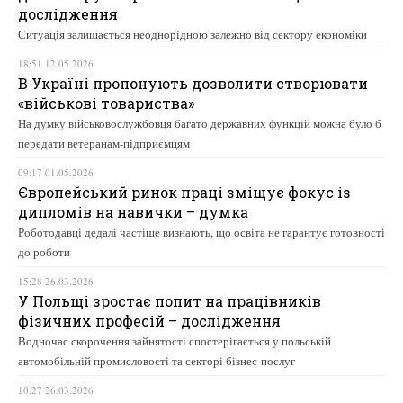
дослідження
Ситуація залишається неоднорідною залежно від сектору економіки
18:51 12.05.2026
В Україні пропонують дозволити створювати
«військові товариства»
На думку військовослужбовця багато державних функцій можна було б
передати ветеранам-підприємцям
09:17 01.05.2026
Європейський ринок праці зміщує фокус із
дипломів на навички – думка
Роботодавці дедалі частіше визнають, що освіта не гарантує готовності
до роботи
15:28 26.03.2026
У Польщі зростає попит на працівників
фізичних професій – дослідження
Водночас скорочення зайнятості спостерігається у польській
автомобільній промисловості та секторі бізнес-послуг
10:27 26.03.2026