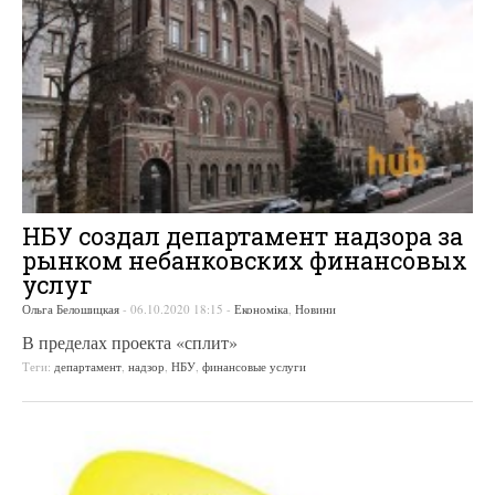
НБУ создал департамент надзора за
рынком небанковских финансовых
услуг
Ольга Белошицкая
-
06.10.2020 18:15
-
Економіка
,
Новини
В пределах проекта «сплит»
Теги:
департамент
,
надзор
,
НБУ
,
финансовые услуги