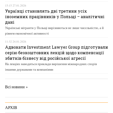
15:15 27.01.2026
Українці становлять дві третини усіх
іноземних працівників у Польщі – аналітичні
дані
Українські мігранти у Польщі вирізняються не лише чисельністю, а й
рівнем економічної активності
11:32 24.01.2026
Адвокати Investment Lawyer Group підготували
серію безкоштовних лекцій щодо компенсації
збитків бізнесу від російської агресії
На лекціях наводяться приклади вирішення міжнародних спорів
іншими державами та компаніями
Всі новини »
АРХІВ