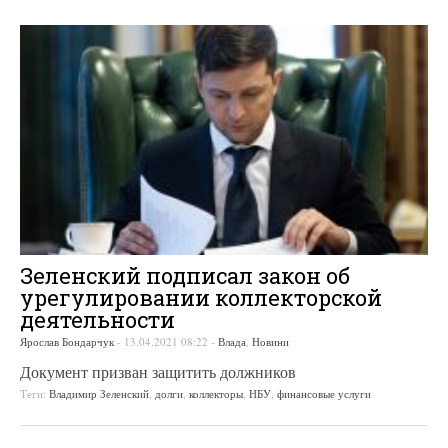
Зеленский подписал закон об
урегулировании коллекторской
деятельности
Ярослав Бондарчук
-
13.04.2021 08:22
-
Влада
,
Новини
Документ призван защитить должников
Теги:
Владимир Зеленский
,
долги
,
коллекторы
,
НБУ
,
финансовые услуги