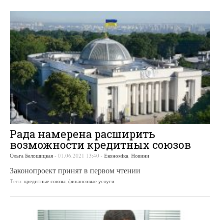
Рада намерена расширить
возможности кредитных союзов
Ольга Белошицкая
-
01.06.2021 13:40
-
Економіка
,
Новини
Законопроект принят в первом чтении
Теги:
кредитные союзы
,
финансовые услуги