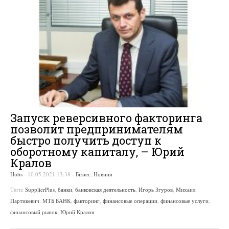
Запуск реверсивного факторинга
позволит предпринимателям
быстро получить доступ к
оборотному капиталу, – Юрий
Кралов
Hubs
-
10.05.2021 13:38
-
Бізнес
,
Новини
Теги:
SupplierPlus
,
банки
,
банковская деятельность
,
Игорь Згуров
,
Михаил
Партикевич
,
МТБ БАНК
,
факторинг
,
финансовые операции
,
финансовые услуги
,
финансовый рынок
,
Юрий Кралов