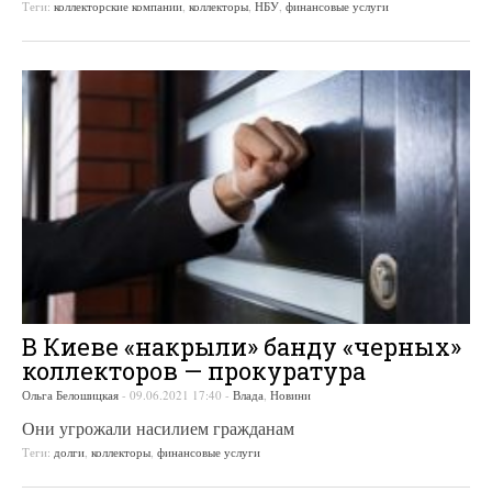
Теги:
коллекторские компании
,
коллекторы
,
НБУ
,
финансовые услуги
В Киеве «накрыли» банду «черных»
коллекторов — прокуратура
Ольга Белошицкая
-
09.06.2021 17:40
-
Влада
,
Новини
Они угрожали насилием гражданам
Теги:
долги
,
коллекторы
,
финансовые услуги