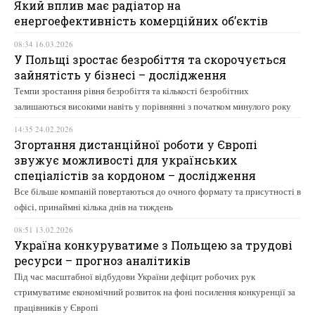
Який вплив має радіатор на
енергоефективність комерційних об’єктів
08:34 16.03.2026
У Польщі зростає безробіття та скорочується
зайнятість у бізнесі – дослідження
Темпи зростання рівня безробіття та кількості безробітних
залишаються високими навіть у порівнянні з початком минулого року
14:35 24.02.2026
Згортання дистанційної роботи у Європі
звужує можливості для українських
спеціалістів за кордоном – дослідження
Все більше компаній повертаються до очного формату та присутності в
офісі, принаймні кілька днів на тиждень
08:51 13.02.2026
Україна конкуруватиме з Польщею за трудові
ресурси – прогноз аналітиків
Під час масштабної відбудови України дефіцит робочих рук
стримуватиме економічний розвиток на фоні посилення конкуренції за
працівників у Європі