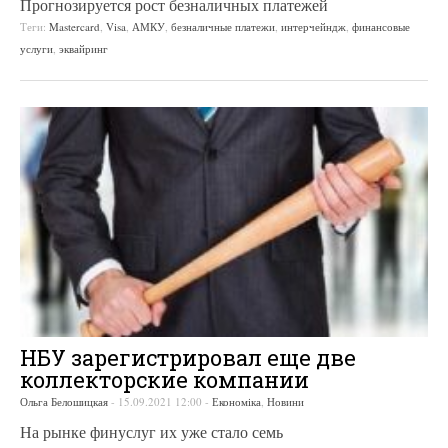
Прогнозируется рост безналичных платежей
Теги:
Mastercard
,
Visa
,
АМКУ
,
безналичные платежи
,
интерчейндж
,
финансовые
услуги
,
эквайринг
НБУ зарегистрировал еще две
коллекторские компании
Ольга Белошицкая
-
15.09.2021 12:00
-
Економіка
,
Новини
На рынке финуслуг их уже стало семь