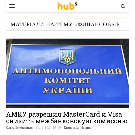
ВЛАДА
МАТЕРІАЛИ НА ТЕМУ «
ФИНАНСОВЫЕ
ЕКОНОМІКА
УСЛУГИ
»
БІЗНЕС
СТАРТЕР
КОНТАКТИ
АМКУ разрешил MasterCard и Visa
снизить межбанковскую комиссию
Ольга Белошицкая
-
11.11.2021 13:40
-
Економіка
,
Новини