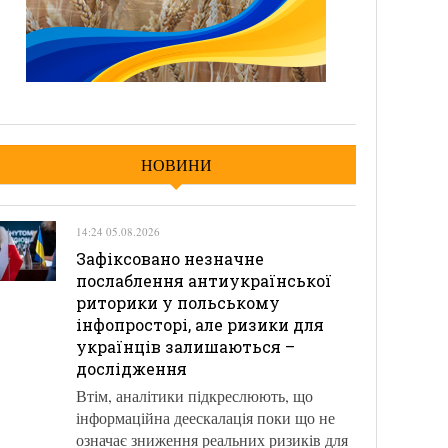
НОВИНИ
14:24 05.08.2026
Зафіксовано незначне
послаблення антиукраїнської
риторики у польському
інфопросторі, але ризики для
українців залишаються –
дослідження
Втім, аналітики підкреслюють, що
інформаційна деескалація поки що не
означає зниження реальних ризиків для