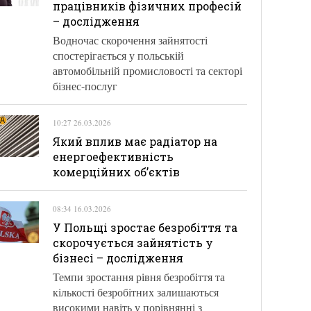
працівників фізичних професій
– дослідження
Водночас скорочення зайнятості
спостерігається у польській
автомобільній промисловості та секторі
бізнес-послуг
10:27 26.03.2026
Який вплив має радіатор на
енергоефективність
комерційних об’єктів
08:34 16.03.2026
У Польщі зростає безробіття та
скорочується зайнятість у
бізнесі – дослідження
Темпи зростання рівня безробіття та
кількості безробітних залишаються
високими навіть у порівнянні з