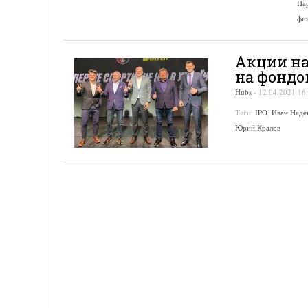
Па
фи
Акции на
на фондо
Hubs
-
12.04.2021 16
Теги:
IPO
,
Иван Наде
Юрий Кралов