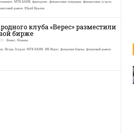
ртикевич
,
МТБ БАНК
,
факторинг
,
финансовые операции
,
финансовые услуги
,
нансовый рынок
,
Юрий Кралов
родного клуба «Верес» разместили
вой бирже
:20
-
Бізнес
,
Новини
ин
,
Игорь Згуров
,
МТБ БАНК
,
НК Верес
,
фондовая биржа
,
фондовый рынок
,