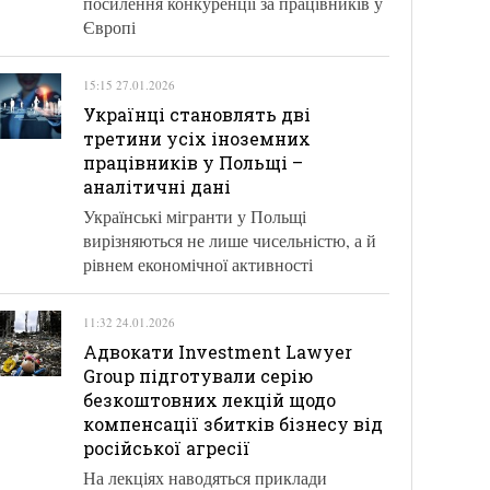
посилення конкуренції за працівників у
Європі
15:15 27.01.2026
Українці становлять дві
третини усіх іноземних
працівників у Польщі –
аналітичні дані
Українські мігранти у Польщі
вирізняються не лише чисельністю, а й
рівнем економічної активності
11:32 24.01.2026
Адвокати Investment Lawyer
Group підготували серію
безкоштовних лекцій щодо
компенсації збитків бізнесу від
російської агресії
На лекціях наводяться приклади