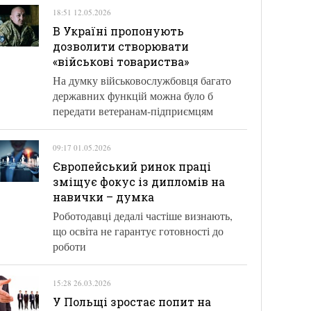
18:51 12.05.2026
В Україні пропонують
дозволити створювати
«військові товариства»
На думку військовослужбовця багато
державних функцій можна було б
передати ветеранам-підприємцям
09:17 01.05.2026
Європейський ринок праці
зміщує фокус із дипломів на
навички – думка
Роботодавці дедалі частіше визнають,
що освіта не гарантує готовності до
роботи
15:28 26.03.2026
У Польщі зростає попит на