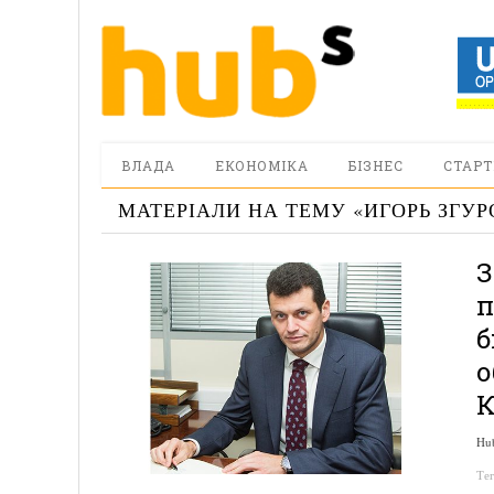
ВЛАДА
ЕКОНОМІКА
БІЗНЕС
СТАРТ
МАТЕРІАЛИ НА ТЕМУ «
ИГОРЬ ЗГУР
З
п
б
о
К
Hu
Те