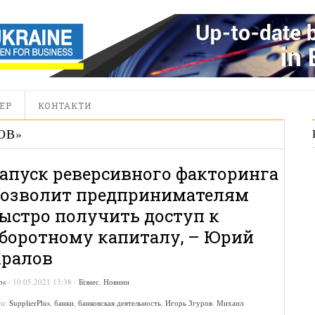
ЕР
КОНТАКТИ
ОВ
»
апуск реверсивного факторинга
озволит предпринимателям
ыстро получить доступ к
боротному капиталу, – Юрий
ралов
bs
-
10.05.2021 13:38
-
Бізнес
,
Новини
ги:
SupplierPlus
,
банки
,
банковская деятельность
,
Игорь Згуров
,
Михаил