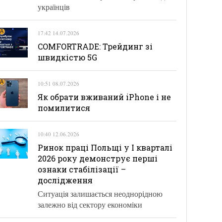
українців
17:42 14.07.2026
COMFORTRADE: Трейдинг зі
швидкістю 5G
10:51 08.07.2026
Як обрати вживаний iPhone і не
помилитися
10:40 12.06.2026
Ринок праці Польщі у І кварталі
2026 року демонструє перші
ознаки стабілізації –
дослідження
Ситуація залишається неоднорідною
залежно від сектору економіки