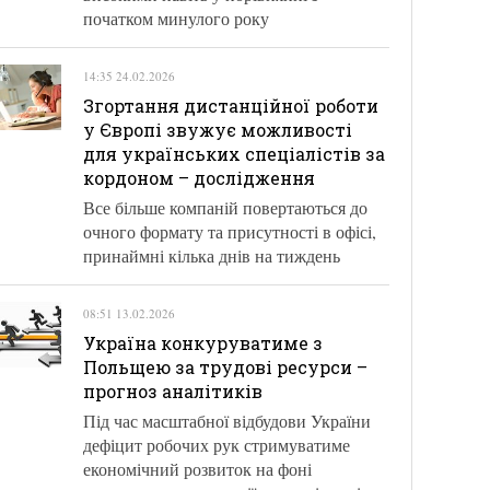
початком минулого року
14:35 24.02.2026
Згортання дистанційної роботи
у Європі звужує можливості
для українських спеціалістів за
кордоном – дослідження
Все більше компаній повертаються до
очного формату та присутності в офісі,
принаймні кілька днів на тиждень
08:51 13.02.2026
Україна конкуруватиме з
Польщею за трудові ресурси –
прогноз аналітиків
Під час масштабної відбудови України
дефіцит робочих рук стримуватиме
економічний розвиток на фоні