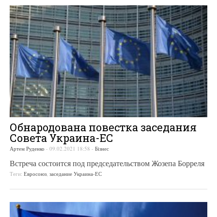
Обнародована повестка заседания
Совета Украина-ЕС
Артем Руденко
-
09.02.2021 18:58
-
Бізнес
Встреча состоится под председательством Жозепа Борреля
Теги:
Евросоюз
,
заседание Украина-ЕС