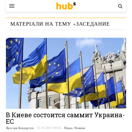
ВЛАДА
МАТЕРІАЛИ НА ТЕМУ «
ЗАСЕДАНИЕ
ЕКОНОМІКА
УКРАИНА-ЕС
»
БІЗНЕС
СТАРТЕР
КОНТАКТИ
В Киеве состоится саммит Украина-
ЕС
Ярослав Бондарчук
-
12.10.2021 09:42
-
Влада
,
Новини