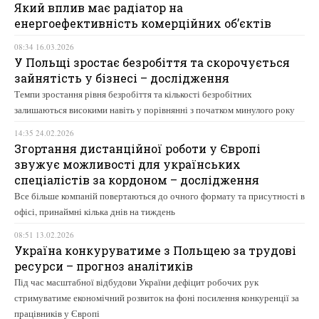
Який вплив має радіатор на
енергоефективність комерційних об’єктів
08:34 16.03.2026
У Польщі зростає безробіття та скорочується
зайнятість у бізнесі – дослідження
Темпи зростання рівня безробіття та кількості безробітних
залишаються високими навіть у порівнянні з початком минулого року
14:35 24.02.2026
Згортання дистанційної роботи у Європі
звужує можливості для українських
спеціалістів за кордоном – дослідження
Все більше компаній повертаються до очного формату та присутності в
офісі, принаймні кілька днів на тиждень
08:51 13.02.2026
Україна конкуруватиме з Польщею за трудові
ресурси – прогноз аналітиків
Під час масштабної відбудови України дефіцит робочих рук
стримуватиме економічний розвиток на фоні посилення конкуренції за
працівників у Європі