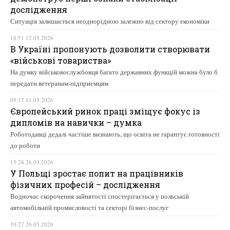
дослідження
Ситуація залишається неоднорідною залежно від сектору економіки
18:51 12.05.2026
В Україні пропонують дозволити створювати
«військові товариства»
На думку військовослужбовця багато державних функцій можна було б
передати ветеранам-підприємцям
09:17 01.05.2026
Європейський ринок праці зміщує фокус із
дипломів на навички – думка
Роботодавці дедалі частіше визнають, що освіта не гарантує готовності
до роботи
15:28 26.03.2026
У Польщі зростає попит на працівників
фізичних професій – дослідження
Водночас скорочення зайнятості спостерігається у польській
автомобільній промисловості та секторі бізнес-послуг
10:27 26.03.2026