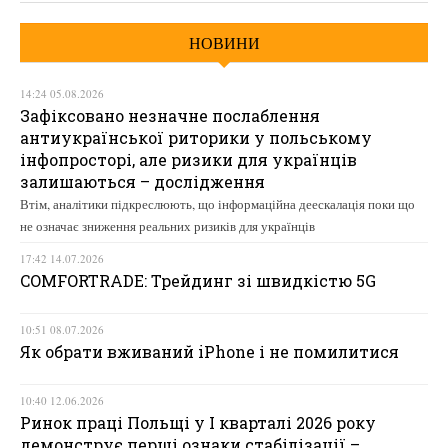
НОВИНИ
14:24 05.08.2026
Зафіксовано незначне послаблення
антиукраїнської риторики у польському
інфопросторі, але ризики для українців
залишаються – дослідження
Втім, аналітики підкреслюють, що інформаційна деескалація поки що
не означає зниження реальних ризиків для українців
17:42 14.07.2026
COMFORTRADE: Трейдинг зі швидкістю 5G
10:51 08.07.2026
Як обрати вживаний iPhone і не помилитися
10:40 12.06.2026
Ринок праці Польщі у І кварталі 2026 року
демонструє перші ознаки стабілізації –