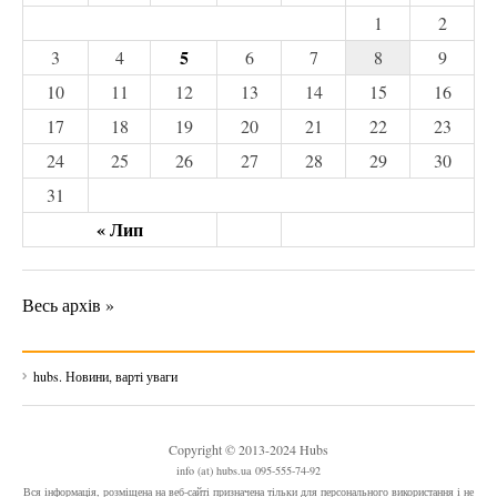
1
2
5
3
4
6
7
8
9
10
11
12
13
14
15
16
17
18
19
20
21
22
23
24
25
26
27
28
29
30
31
« Лип
Весь архів »
hubs. Новини, варті уваги
Copyright © 2013-2024 Hubs
info (at) hubs.ua 095-555-74-92
Вся інформація, розміщена на веб-сайті призначена тільки для персонального використання і не