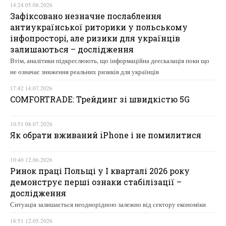
14:24 05.08.2026
Зафіксовано незначне послаблення
антиукраїнської риторики у польському
інфопросторі, але ризики для українців
залишаються – дослідження
Втім, аналітики підкреслюють, що інформаційна деескалація поки що
не означає зниження реальних ризиків для українців
17:42 14.07.2026
COMFORTRADE: Трейдинг зі швидкістю 5G
10:51 08.07.2026
Як обрати вживаний iPhone і не помилитися
10:40 12.06.2026
Ринок праці Польщі у І кварталі 2026 року
демонструє перші ознаки стабілізації –
дослідження
Ситуація залишається неоднорідною залежно від сектору економіки
18:51 12.05.2026