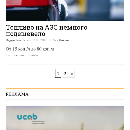
Топливо на АЗС немного
подешевело
Вадим Болотник
-
07.09.2015 10:36
-
Новини
От 15 коп./л до 80 коп./л
Теги:
заправки
,
топливо
1
2
»
РЕКЛАМА