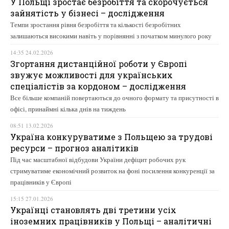
У Польщі зростає безробіття та скорочується
зайнятість у бізнесі – дослідження
Темпи зростання рівня безробіття та кількості безробітних
залишаються високими навіть у порівнянні з початком минулого року
14:35 24.02.2026
Згортання дистанційної роботи у Європі
звужує можливості для українських
спеціалістів за кордоном – дослідження
Все більше компаній повертаються до очного формату та присутності в
офісі, принаймні кілька днів на тиждень
08:51 13.02.2026
Україна конкуруватиме з Польщею за трудові
ресурси – прогноз аналітиків
Під час масштабної відбудови України дефіцит робочих рук
стримуватиме економічний розвиток на фоні посилення конкуренції за
працівників у Європі
15:15 27.01.2026
Українці становлять дві третини усіх
іноземних працівників у Польщі – аналітичні