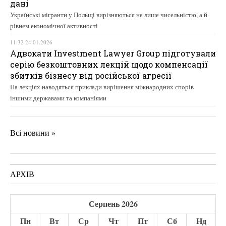
дані
Українські мігранти у Польщі вирізняються не лише чисельністю, а й
рівнем економічної активності
11:32 24.01.2026
Адвокати Investment Lawyer Group підготували
серію безкоштовних лекцій щодо компенсації
збитків бізнесу від російської агресії
На лекціях наводяться приклади вирішення міжнародних спорів
іншими державами та компаніями
Всі новини »
АРХІВ
Серпень 2026
Пн
Вт
Ср
Чт
Пт
Сб
Нд