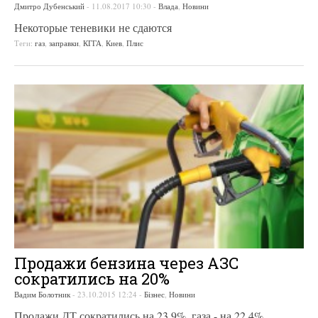
Дмитро Дубенський
-
11.08.2017 10:30
-
Влада
,
Новини
Некоторые теневики не сдаются
Теги:
газ
,
заправки
,
КГГА
,
Киев
,
Плис
Продажи бензина через АЗС
сократились на 20%
Вадим Болотник
-
23.10.2015 12:24
-
Бізнес
,
Новини
Продажи ДТ сократились на 23,9%, газа - на 22,4%