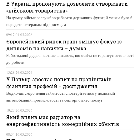
В Україні пропонують дозволити створювати
«військові товариства»
На думку військовослужбовця багато державних функцій можна було б
передати ветеранам-підприємцям
09:17 01.05.2026
Європейський ринок праці зміщує фокус із
дипломів на навички – думка
Роботодавці дедалі частіше визнають, що освіта не гарантує готовності
до роботи
15:28 26.03.2026
У Польщі зростає попит на працівників
фізичних професій – дослідження
Водночас скорочення зайнятості спостерігається у польській
автомобільній промисловості та секторі бізнес-послуг
10:27 26.03.2026
Який вплив має радіатор на
енергоефективність комерційних об’єктів
08:34 16.03.2026