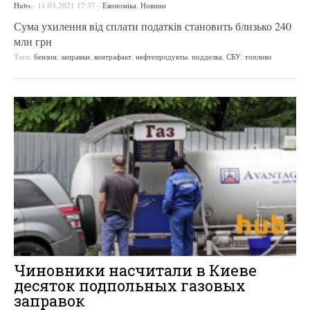
Hubs
-
11.03.2021 17:37
-
Економіка
,
Новини
Сума ухилення від сплати податків становить близько 240
млн грн
Теги:
бензин
,
заправки
,
контрафакт
,
нефтепродукты
,
подделка
,
СБУ
,
топливо
Чиновники насчитали в Киеве
десяток подпольных газовых
заправок