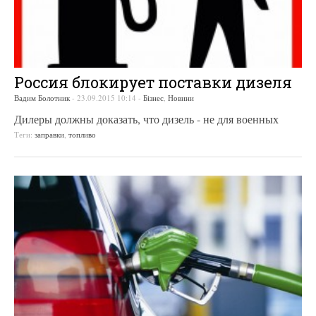
Россия блокирует поставки дизеля
Вадим Болотник
-
23.09.2015 10:14
-
Бізнес
,
Новини
Дилеры должны доказать, что дизель - не для военных
Теги:
заправки
,
топливо