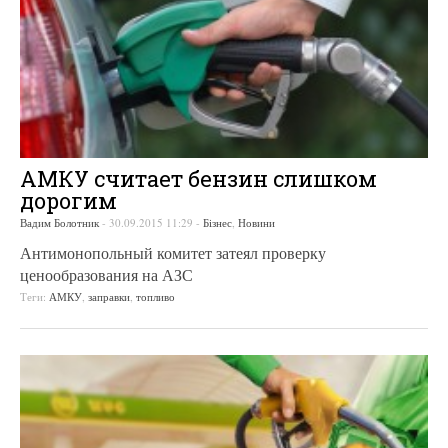
АМКУ считает бензин слишком
дорогим
Вадим Болотник
-
30.09.2015 11:29
-
Бізнес
,
Новини
Антимонопольный комитет затеял проверку
ценообразования на АЗС
Теги:
АМКУ
,
заправки
,
топливо