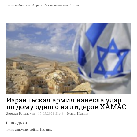
Теги:
война
,
Китай
,
российская агреессия
,
Сирия
Израильская армия нанесла удар
по дому одного из лидеров ХАМАС
Ярослав Бондарчук
-
15.05.2021 21:49
-
Влада
,
Новини
С воздуха
Теги:
авиаудар
,
война
,
Израиль