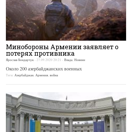
Минобороны Армении заявляет о
потерях противника
Ярослав Бондарчук
-
27.09.2020 20:21
-
Влада
,
Новини
Около 200 азербайджанских военных
Теги:
Азербайджан
,
Армения
,
война