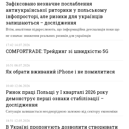
Зафіксовано незначне послаблення
антиукраїнської риторики у польському
інфопросторі, але ризики для українців
залишаються – дослідження
Втім, аналітики підкреслюють, що інформаційна деескалація поки що
не означає зниження реальних ризиків для українців
17:42 14.07.2026
COMFORTRADE: Трейдинг зі швидкістю 5G
10:51 08.07.2026
Як обрати вживаний iPhone і не помилитися
10:40 12.06.2026
Ринок праці Польщі у І кварталі 2026 року
демонструє перші ознаки стабілізації –
дослідження
Ситуація залишається неоднорідною залежно від сектору економіки
18:51 12.05.2026
В Україні пропонують дозволити створювати