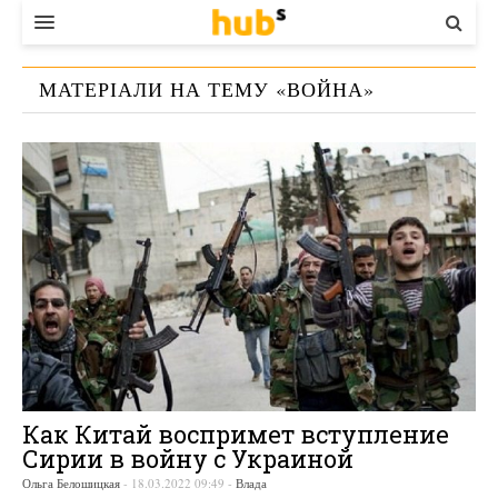
ВЛАДА
МАТЕРІАЛИ НА ТЕМУ «
ВОЙНА
»
ЕКОНОМІКА
БІЗНЕС
СТАРТЕР
КОНТАКТИ
Как Китай воспримет вступление
Сирии в войну с Украиной
Ольга Белошицкая
-
18.03.2022 09:49
-
Влада