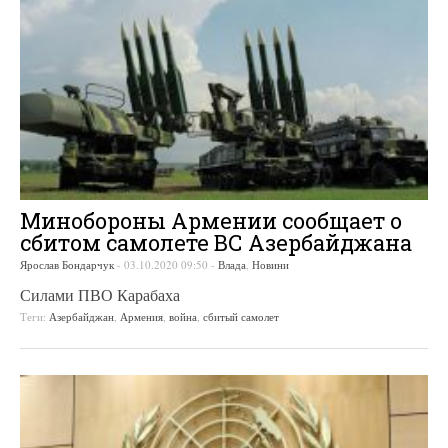
Минобороны Армении сообщает о
сбитом самолете ВС Азербайджана
Ярослав Бондарчук
-
03.10.2020 09:50
-
Влада
,
Новини
Силами ПВО Карабаха
Теги:
Азербайджан
,
Армения
,
война
,
сбитый самолет