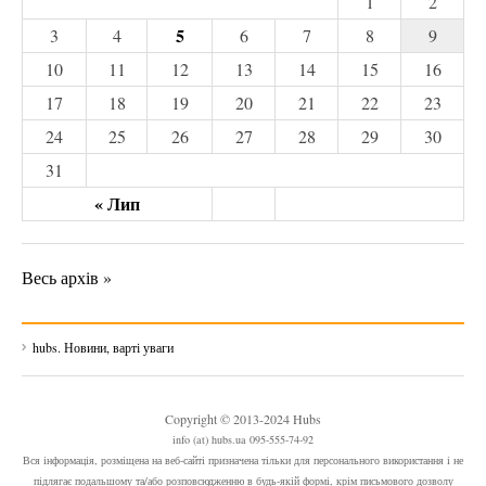
1
2
5
3
4
6
7
8
9
10
11
12
13
14
15
16
17
18
19
20
21
22
23
24
25
26
27
28
29
30
31
« Лип
Весь архів »
hubs. Новини, варті уваги
Copyright © 2013-2024 Hubs
info (at) hubs.ua 095-555-74-92
Вся інформація, розміщена на веб-сайті призначена тільки для персонального використання і не
підлягає подальшому та/або розповсюдженню в будь-якій формі, крім письмового дозволу