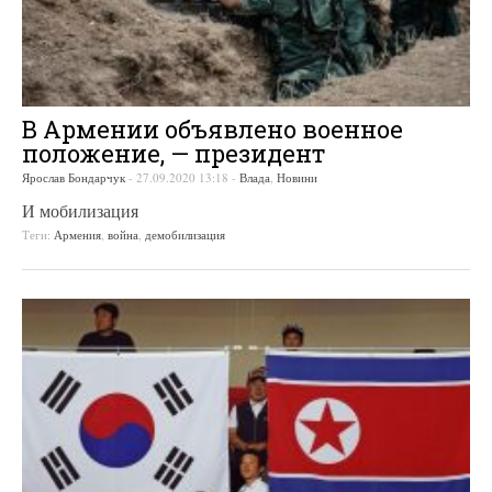
В Армении объявлено военное
положение, — президент
Ярослав Бондарчук
-
27.09.2020 13:18
-
Влада
,
Новини
И мобилизация
Теги:
Армения
,
война
,
демобилизация