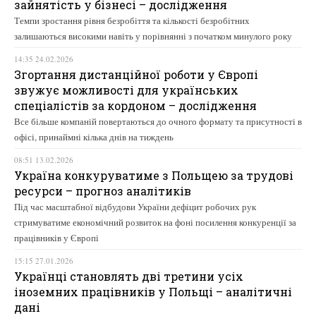
зайнятість у бізнесі – дослідження
Темпи зростання рівня безробіття та кількості безробітних
залишаються високими навіть у порівнянні з початком минулого року
14:35 24.02.2026
Згортання дистанційної роботи у Європі
звужує можливості для українських
спеціалістів за кордоном – дослідження
Все більше компаній повертаються до очного формату та присутності в
офісі, принаймні кілька днів на тиждень
08:51 13.02.2026
Україна конкуруватиме з Польщею за трудові
ресурси – прогноз аналітиків
Під час масштабної відбудови України дефіцит робочих рук
стримуватиме економічний розвиток на фоні посилення конкуренції за
працівників у Європі
15:15 27.01.2026
Українці становлять дві третини усіх
іноземних працівників у Польщі – аналітичні
дані