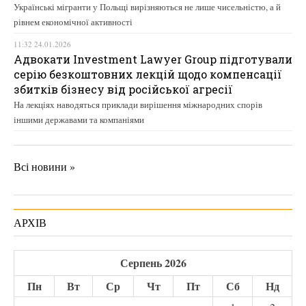
Українські мігранти у Польщі вирізняються не лише чисельністю, а й
рівнем економічної активності
11:32 24.01.2026
Адвокати Investment Lawyer Group підготували
серію безкоштовних лекцій щодо компенсації
збитків бізнесу від російської агресії
На лекціях наводяться приклади вирішення міжнародних спорів
іншими державами та компаніями
Всі новини »
АРХІВ
Серпень 2026
Пн
Вт
Ср
Чт
Пт
Сб
Нд