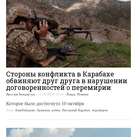
Стороны конфликта в Карабахе
обвиняют друг друга в нарушении
договоренностей о перемирии
Ярослав Бондарчук
-
11.10.2020 15:10
-
Влада
,
Новини
Которое было достигнуто 10 октября
Теги:
Азербайджан
,
Армения
,
война
,
Нагорный Карабах
,
перемирие