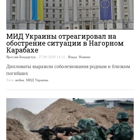
МИД Украины отреагировал на
обострение ситуации в Нагорном
Карабахе
Ярослав Бондарчук
-
27.09.2020 14:15
-
Влада
,
Новини
Дипломаты выразили соболезнования родным и близким
погибших
Теги:
война
,
МИД Украины