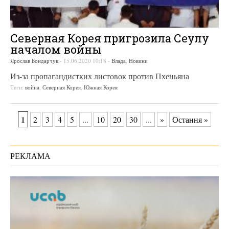
Северная Корея пригрозила Сеулу
началом войны
Ярослав Бондарчук
-
15.06.2020 10:18
-
Влада
,
Новини
Из-за пропагандистких листовок против Пхеньяна
Теги:
война
,
Северная Корея
,
Южная Корея
1
2
3
4
5
...
10
20
30
...
»
Остання »
РЕКЛАМА