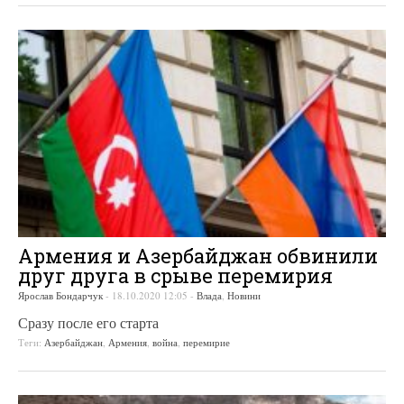
Армения и Азербайджан обвинили
друг друга в срыве перемирия
Ярослав Бондарчук
-
18.10.2020 12:05
-
Влада
,
Новини
Сразу после его старта
Теги:
Азербайджан
,
Армения
,
война
,
перемирие