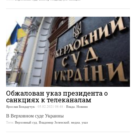
Обжалован указ президента о
санкциях к телеканалам
Ярослав Бондарчук
-
05.02.2021 08:48
-
Влада
,
Новини
В Верховном суде Украины
Теги:
Верховный суд
,
Владимир Зеленский
,
медиа
,
указ