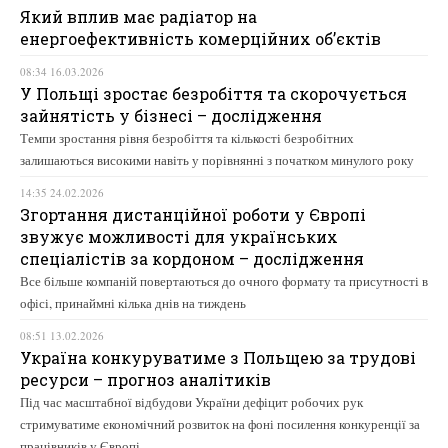
Який вплив має радіатор на
енергоефективність комерційних об’єктів
08:34 16.03.2026
У Польщі зростає безробіття та скорочується
зайнятість у бізнесі – дослідження
Темпи зростання рівня безробіття та кількості безробітних
залишаються високими навіть у порівнянні з початком минулого року
14:35 24.02.2026
Згортання дистанційної роботи у Європі
звужує можливості для українських
спеціалістів за кордоном – дослідження
Все більше компаній повертаються до очного формату та присутності в
офісі, принаймні кілька днів на тиждень
08:51 13.02.2026
Україна конкуруватиме з Польщею за трудові
ресурси – прогноз аналітиків
Під час масштабної відбудови України дефіцит робочих рук
стримуватиме економічний розвиток на фоні посилення конкуренції за
працівників у Європі