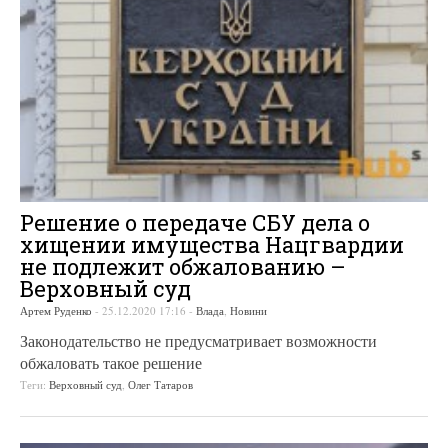
Решение о передаче СБУ дела о
хищении имущества Нацгвардии
не подлежит обжалованию –
Верховный суд
Артем Руденко
-
25.12.2020 17:16
-
Влада
,
Новини
Законодательство не предусматривает возможности
обжаловать такое решение
Теги:
Верховный суд
,
Олег Татаров