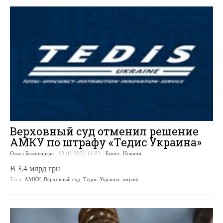
Верховный суд отменил решение
АМКУ по штрафу «Тедис Украина»
Ольга Белошицкая
-
03.02.2021 11:03
-
Бізнес
,
Новини
В 3,4 млрд грн
Теги:
АМКУ
,
Верховный суд
,
Тедис-Украина
,
штраф