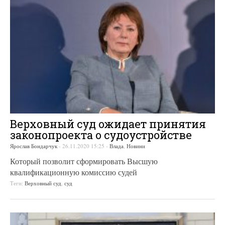
Верховный суд ожидает принятия
законопроекта о судоустройстве
Ярослав Бондарчук
-
26.11.2020 15:25
-
Влада
,
Новини
Который позволит сформировать Высшую
квалификационную комиссию судей
Теги:
Верховный суд
,
суд