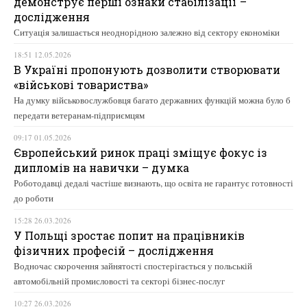
демонструє перші ознаки стабілізації –
дослідження
Ситуація залишається неоднорідною залежно від сектору економіки
18:51 12.05.2026
В Україні пропонують дозволити створювати
«військові товариства»
На думку військовослужбовця багато державних функцій можна було б
передати ветеранам-підприємцям
09:17 01.05.2026
Європейський ринок праці зміщує фокус із
дипломів на навички – думка
Роботодавці дедалі частіше визнають, що освіта не гарантує готовності
до роботи
15:28 26.03.2026
У Польщі зростає попит на працівників
фізичних професій – дослідження
Водночас скорочення зайнятості спостерігається у польській
автомобільній промисловості та секторі бізнес-послуг
10:27 26.03.2026