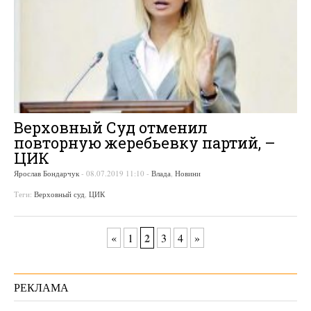
Верховный Суд отменил
повторную жеребьевку партий, –
ЦИК
Ярослав Бондарчук
-
08.07.2019 11:10
-
Влада
,
Новини
Теги:
Верховный суд
,
ЦИК
2
«
1
3
4
»
РЕКЛАМА