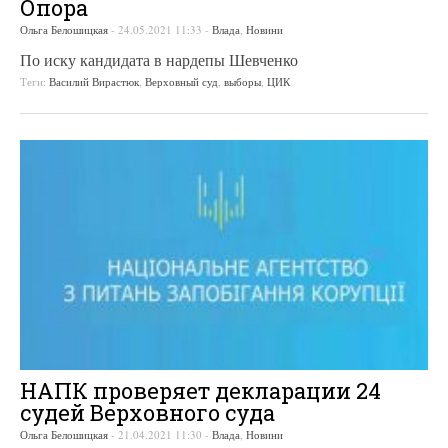
Опора
Ольга Белошицкая
-
24.05.2021 11:33
-
Влада
,
Новини
По иску кандидата в нардепы Шевченко
Теги:
Василий Вирастюк
,
Верховный суд
,
выборы
,
ЦИК
НАПК проверяет декларации 24
судей Верховного суда
Ольга Белошицкая
-
21.04.2021 11:30
-
Влада
,
Новини