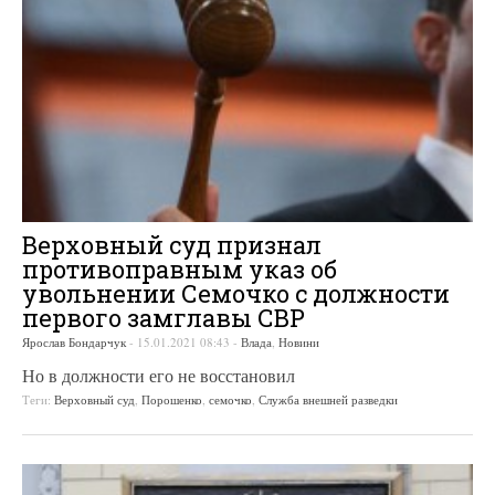
Верховный суд признал
противоправным указ об
увольнении Семочко с должности
первого замглавы СВР
Ярослав Бондарчук
-
15.01.2021 08:43
-
Влада
,
Новини
Но в должности его не восстановил
Теги:
Верховный суд
,
Порошенко
,
семочко
,
Служба внешней разведки