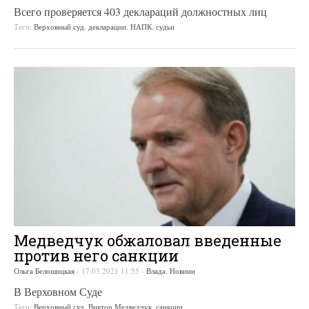
Всего проверяется 403 деклараций должностных лиц
Теги:
Верховный суд
,
декларации
,
НАПК
,
судьи
Медведчук обжаловал введенные
против него санкции
Ольга Белошицкая
-
17.03.2021 11:55
-
Влада
,
Новини
В Верховном Суде
Теги:
Верховный суд
,
Виктор Медведчук
,
санкции