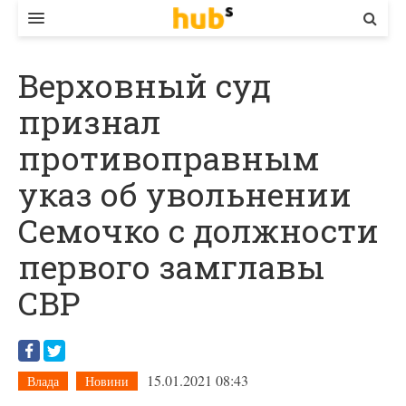
ВЛАДА
Верховный суд
ЕКОНОМІКА
признал
БІЗНЕС
противоправным
СТАРТЕР
указ об увольнении
КОНТАКТИ
Семочко с должности
первого замглавы
СВР
15.01.2021 08:43
Влада
Новини