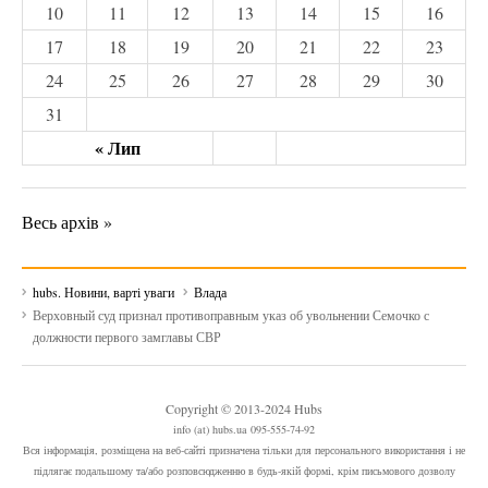
10
11
12
13
14
15
16
17
18
19
20
21
22
23
24
25
26
27
28
29
30
31
« Лип
Весь архів »
hubs. Новини, варті уваги
Влада
Верховный суд признал противоправным указ об увольнении Семочко с
должности первого замглавы СВР
Copyright © 2013-2024 Hubs
info (at) hubs.ua 095-555-74-92
Вся інформація, розміщена на веб-сайті призначена тільки для персонального використання і не
підлягає подальшому та/або розповсюдженню в будь-якій формі, крім письмового дозволу