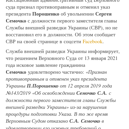
суда признал противоправным и отменил указ
Порошенко
Сергея
президента
об увольнении
Семочко
с должности первого заместителя главы
Службы внешней разведки Украины (СВР), но не
восстановил его в должности. Об этом сообщает
СВР на своей странице в соцсети
Facebook
.
Служба внешней разведки Украины информирует,
что решением Верховного Суда от 13 января 2021
года исковое заявление гражданина
Семочко
удовлетворено частично:
«Признан
противоправным и отменен указ президента
Украины
П.Порошенко
от 12 апреля 2019 года
№143/2019 «Об освобождении
Семочко С.А.
с
должности первого заместителя главы Службы
внешней разведки Украины» из-за нарушения
процедуры подготовки Указа. В то же время
Верховным Судом отказано
С.А. Семочко
в
удовлетворении его исковых требований о