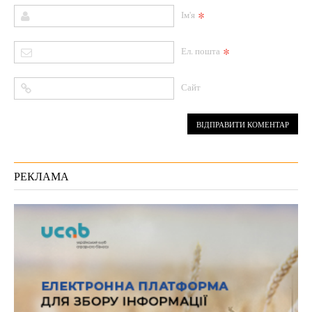
*
Ім'я
*
Ел. пошта
Сайт
РЕКЛАМА