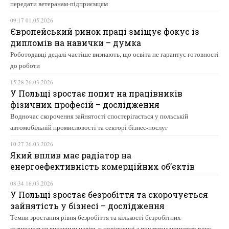
передати ветеранам-підприємцям
09:17 01.05.2026
Європейський ринок праці зміщує фокус із
дипломів на навички – думка
Роботодавці дедалі частіше визнають, що освіта не гарантує готовності
до роботи
15:28 26.03.2026
У Польщі зростає попит на працівників
фізичних професій – дослідження
Водночас скорочення зайнятості спостерігається у польській
автомобільній промисловості та секторі бізнес-послуг
10:27 26.03.2026
Який вплив має радіатор на
енергоефективність комерційних об’єктів
08:34 16.03.2026
У Польщі зростає безробіття та скорочується
зайнятість у бізнесі – дослідження
Темпи зростання рівня безробіття та кількості безробітних
залишаються високими навіть у порівнянні з початком минулого року