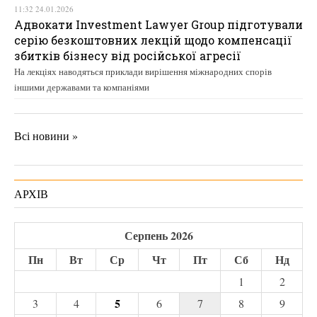
11:32 24.01.2026
Адвокати Investment Lawyer Group підготували
серію безкоштовних лекцій щодо компенсації
збитків бізнесу від російської агресії
На лекціях наводяться приклади вирішення міжнародних спорів
іншими державами та компаніями
Всі новини »
АРХІВ
Серпень 2026
Пн
Вт
Ср
Чт
Пт
Сб
Нд
1
2
5
3
4
6
7
8
9