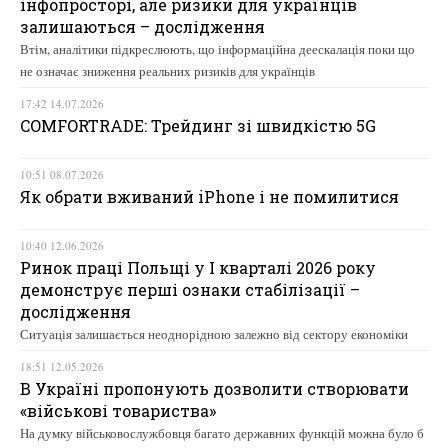
інфопросторі, але ризики для українців
залишаються – дослідження
Втім, аналітики підкреслюють, що інформаційна деескалація поки що
не означає зниження реальних ризиків для українців
17:42 14.07.2026
COMFORTRADE: Трейдинг зі швидкістю 5G
10:51 08.07.2026
Як обрати вживаний iPhone і не помилитися
10:40 12.06.2026
Ринок праці Польщі у І кварталі 2026 року
демонструє перші ознаки стабілізації –
дослідження
Ситуація залишається неоднорідною залежно від сектору економіки
18:51 12.05.2026
В Україні пропонують дозволити створювати
«військові товариства»
На думку військовослужбовця багато державних функцій можна було б