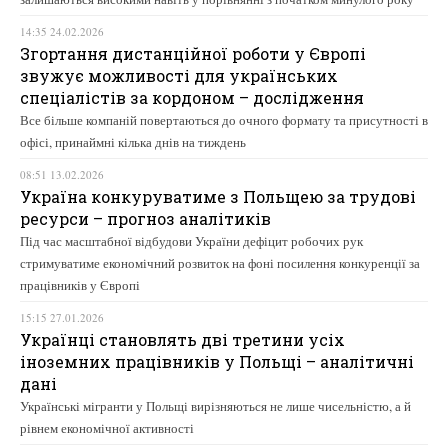
14:35 24.02.2026
Згортання дистанційної роботи у Європі
звужує можливості для українських
спеціалістів за кордоном – дослідження
Все більше компаній повертаються до очного формату та присутності в
офісі, принаймні кілька днів на тиждень
08:51 13.02.2026
Україна конкуруватиме з Польщею за трудові
ресурси – прогноз аналітиків
Під час масштабної відбудови України дефіцит робочих рук
стримуватиме економічний розвиток на фоні посилення конкуренції за
працівників у Європі
15:15 27.01.2026
Українці становлять дві третини усіх
іноземних працівників у Польщі – аналітичні
дані
Українські мігранти у Польщі вирізняються не лише чисельністю, а й
рівнем економічної активності