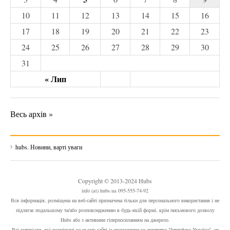
10
11
12
13
14
15
16
17
18
19
20
21
22
23
24
25
26
27
28
29
30
31
« Лип
Весь архів »
hubs. Новини, варті уваги
Copyright © 2013-2024 Hubs
info (at) hubs.ua 095-555-74-92
Вся інформація, розміщена на веб-сайті призначена тільки для персонального використання і не
підлягає подальшому та/або розповсюдженню в будь-якій формі, крім письмового дозволу
Hubs або з активним гіперпосиланням на джерело.
Всі матеріали, які розміщені на цьому сайті із посиланням на агентство "Інтерфакс-Україна", не