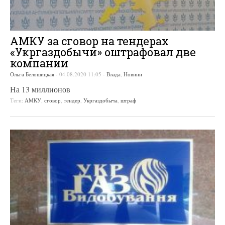
АМКУ за сговор на тендерах
«Укргаздобычи» оштрафовал две
компании
Ольга Белошицкая
-
04.08.2020 11:05
-
Влада
,
Новини
На 13 миллионов
Теги:
АМКУ
,
сговор
,
тендер
,
Укргаздобыча
,
штраф