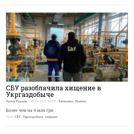
СБУ разоблачила хищение в
Укргаздобыче
Артем Руденко
-
30.04.2021 16:59
-
Економіка
,
Новини
Более чем на 4 млн грн
Теги:
СБУ
,
Укргаздобыча
,
хищения