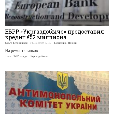
ЕБРР «Укргаздобыче» предоставил
кредит €52 миллиона
Ольга Белошицкая
-
04.08.2020 12:32
-
Економіка
,
Новини
На ремонт станков
Теги:
ЕБРР
,
кредит
,
Укргаздобыча