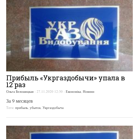
Прибыль «Укргаздобычи» упала в
12 раз
Ольга Белошицкая
-
27.11.2020 12:30
-
Економіка
,
Новини
За 9 месяцев
Теги:
прибыль
,
убыток
,
Укргаздобыча