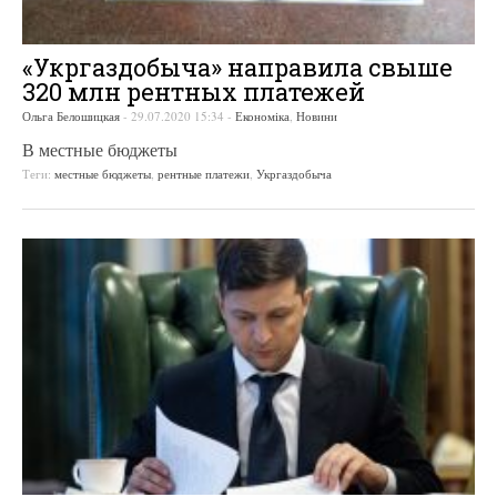
«Укргаздобыча» направила свыше
320 млн рентных платежей
Ольга Белошицкая
-
29.07.2020 15:34
-
Економіка
,
Новини
В местные бюджеты
Теги:
местные бюджеты
,
рентные платежи
,
Укргаздобыча