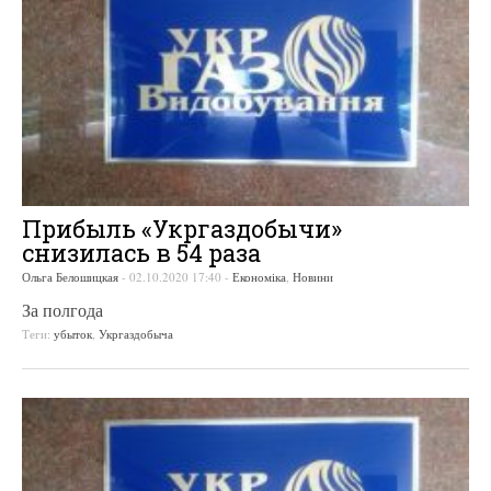
Прибыль «Укргаздобычи»
снизилась в 54 раза
Ольга Белошицкая
-
02.10.2020 17:40
-
Економіка
,
Новини
За полгода
Теги:
убыток
,
Укргаздобыча