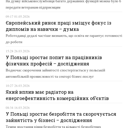
На думку військовослужбовця багато державних функцій можна було б
передати ветеранам-підприємцям
09:17 01.05.2026
Європейський ринок праці зміщує фокус із
дипломів на навички – думка
Роботодавці дедалі частіше визнають, що освіта не гарантує готовності
до роботи
15:28 26.03.2026
У Польщі зростає попит на працівників
фізичних професій – дослідження
Водночас скорочення зайнятості спостерігається у польській
автомобільній промисловості та секторі бізнес-послуг
10:27 26.03.2026
Який вплив має радіатор на
енергоефективність комерційних об’єктів
08:34 16.03.2026
У Польщі зростає безробіття та скорочується
зайнятість у бізнесі – дослідження
Темпи зростання рівня безробіття та кількості безробітних