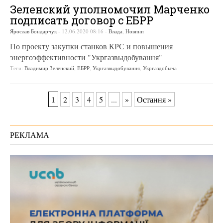
Зеленский уполномочил Марченко
подписать договор с ЕБРР
Ярослав Бондарчук
-
12.06.2020 08:16
-
Влада
,
Новини
По проекту закупки станков КРС и повышения
энергоэффективности "Укргазвыдобування"
Теги:
Владимир Зеленский
,
ЕБРР
,
Укргазвыдобування
,
Укргаздобыча
1
2
3
4
5
...
»
Остання »
РЕКЛАМА