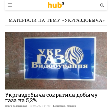
ВЛАДА
МАТЕРІАЛИ НА ТЕМУ «
УКРГАЗДОБЫЧА
»
ЕКОНОМІКА
БІЗНЕС
СТАРТЕР
КОНТАКТИ
Укргаздобыча сократила добычу
газа на 5,2%
Ольга Белошицкая
-
10.08.2021 14:00
-
Економіка
,
Новини