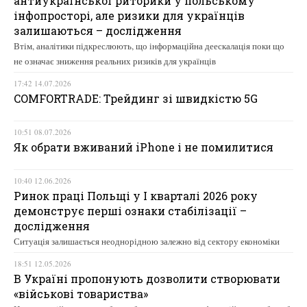
антиукраїнської риторики у польському
інфопросторі, але ризики для українців
залишаються – дослідження
Втім, аналітики підкреслюють, що інформаційна деескалація поки що
не означає зниження реальних ризиків для українців
17:42 14.07.2026
COMFORTRADE: Трейдинг зі швидкістю 5G
10:51 08.07.2026
Як обрати вживаний iPhone і не помилитися
10:40 12.06.2026
Ринок праці Польщі у І кварталі 2026 року
демонструє перші ознаки стабілізації –
дослідження
Ситуація залишається неоднорідною залежно від сектору економіки
18:51 12.05.2026
В Україні пропонують дозволити створювати
«військові товариства»