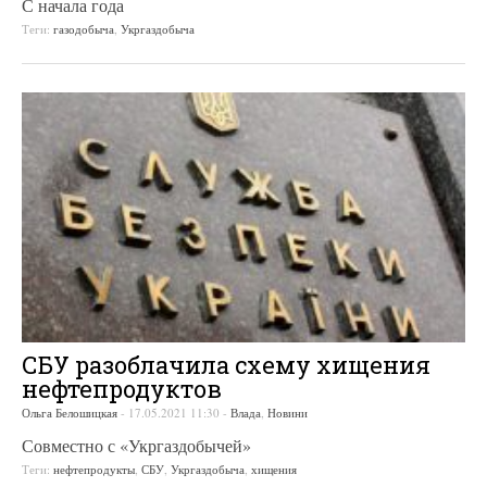
С начала года
Теги:
газодобыча
,
Укргаздобыча
СБУ разоблачила схему хищения
нефтепродуктов
Ольга Белошицкая
-
17.05.2021 11:30
-
Влада
,
Новини
Совместно с «Укргаздобычей»
Теги:
нефтепродукты
,
СБУ
,
Укргаздобыча
,
хищения