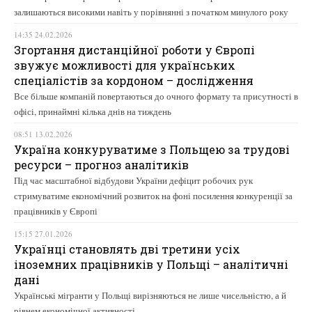
залишаються високими навіть у порівнянні з початком минулого року
14:35 24.02.2026
Згортання дистанційної роботи у Європі
звужує можливості для українських
спеціалістів за кордоном – дослідження
Все більше компаній повертаються до очного формату та присутності в
офісі, принаймні кілька днів на тиждень
08:51 13.02.2026
Україна конкуруватиме з Польщею за трудові
ресурси – прогноз аналітиків
Під час масштабної відбудови України дефіцит робочих рук
стримуватиме економічний розвиток на фоні посилення конкуренції за
працівників у Європі
15:15 27.01.2026
Українці становлять дві третини усіх
іноземних працівників у Польщі – аналітичні
дані
Українські мігранти у Польщі вирізняються не лише чисельністю, а й
рівнем економічної активності