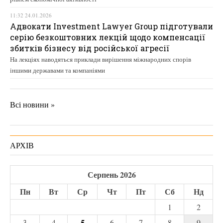
11:32 24.01.2026
Адвокати Investment Lawyer Group підготували
серію безкоштовних лекцій щодо компенсації
збитків бізнесу від російської агресії
На лекціях наводяться приклади вирішення міжнародних спорів
іншими державами та компаніями
Всі новини »
АРХІВ
Серпень 2026
Пн
Вт
Ср
Чт
Пт
Сб
Нд
1
2
5
3
4
6
7
8
9