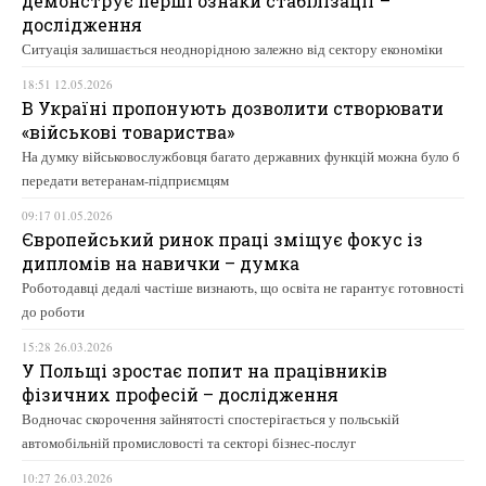
демонструє перші ознаки стабілізації –
дослідження
Ситуація залишається неоднорідною залежно від сектору економіки
18:51 12.05.2026
В Україні пропонують дозволити створювати
«військові товариства»
На думку військовослужбовця багато державних функцій можна було б
передати ветеранам-підприємцям
09:17 01.05.2026
Європейський ринок праці зміщує фокус із
дипломів на навички – думка
Роботодавці дедалі частіше визнають, що освіта не гарантує готовності
до роботи
15:28 26.03.2026
У Польщі зростає попит на працівників
фізичних професій – дослідження
Водночас скорочення зайнятості спостерігається у польській
автомобільній промисловості та секторі бізнес-послуг
10:27 26.03.2026