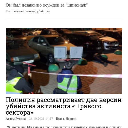
Он был незаконно осужден за "шпионаж"
Теги:
военнопленные
,
убийство
Полиция рассматривает две версии
убийства активиста «Правого
сектора»
Артем Руденко
-
28.10.2021 14:17
-
Влада
,
Новини
28-летний Иванина получил три пулевых ранения в спину