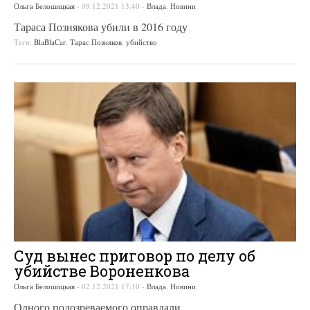
Ольга Белошицкая
-
09.12.2021 13:40
-
Влада
,
Новини
Тараса Познякова убили в 2016 году
Теги:
BlaBlaCar
,
Тарас Позняков
,
убийство
Суд вынес приговор по делу об
убийстве Вороненкова
Ольга Белошицкая
-
02.12.2021 17:10
-
Влада
,
Новини
Одного подозреваемого оправдали