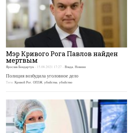
Мэр Кривого Рога Павлов найден
мертвым
Ярослав Бондарчук
-
15.08.2021 17:27
-
Влада
,
Новини
Полиция возбудила уголовное дело
Теги:
Кривой Рог
,
ОПЗЖ
,
убийства
,
убийство