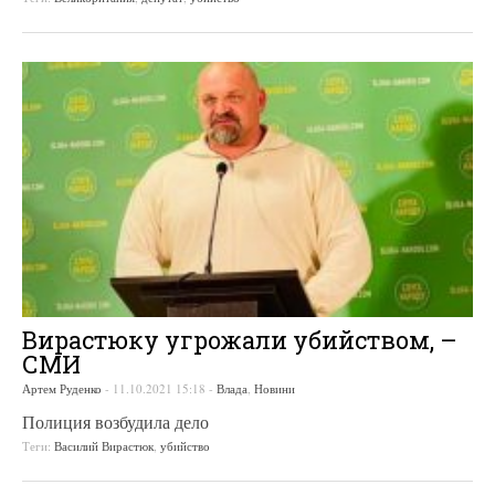
Вирастюку угрожали убийством, –
СМИ
Артем Руденко
-
11.10.2021 15:18
-
Влада
,
Новини
Полиция возбудила дело
Теги:
Василий Вирастюк
,
убийство