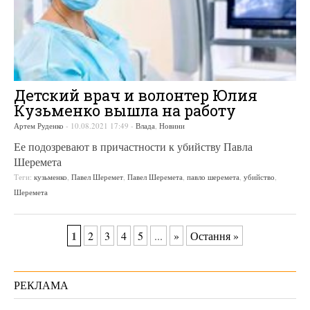
Детский врач и волонтер Юлия
Кузьменко вышла на работу
Артем Руденко
-
10.08.2021 17:49
-
Влада
,
Новини
Ее подозревают в причастности к убийству Павла
Шеремета
Теги:
кузьменко
,
Павел Шеремет
,
Павел Шеремета
,
павло шеремета
,
убийство
,
Шеремета
1
2
3
4
5
...
»
Остання »
РЕКЛАМА