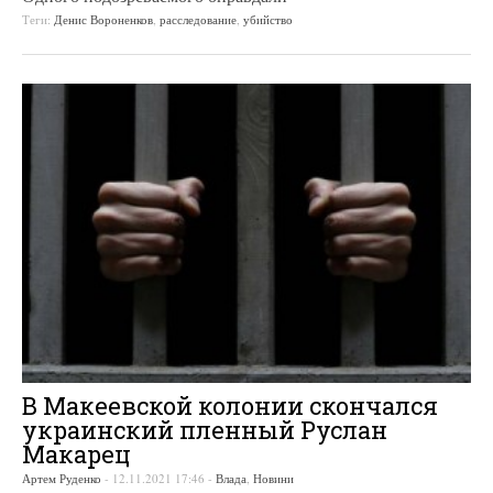
Теги:
Денис Вороненков
,
расследование
,
убийство
В Макеевской колонии скончался
украинский пленный Руслан
Макарец
Артем Руденко
-
12.11.2021 17:46
-
Влада
,
Новини