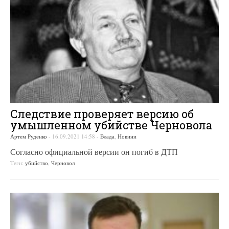
Следствие проверяет версию об
умышленном убийстве Черновола
Артем Руденко
-
16.09.2021 14:58
-
Влада
,
Новини
Согласно официальной версии он погиб в ДТП
Теги:
убийство
,
Черновол