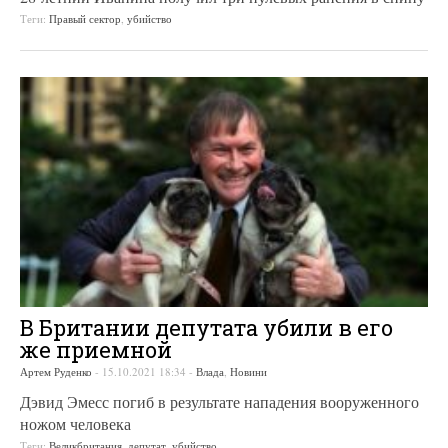
Теги:
Правый сектор
,
убийство
В Британии депутата убили в его
же приемной
Артем Руденко
-
15.10.2021 18:34
-
Влада
,
Новини
Дэвид Эмесс погиб в результате нападения вооруженного
ножом человека
Теги:
Великбритания
,
депутат
,
убийство