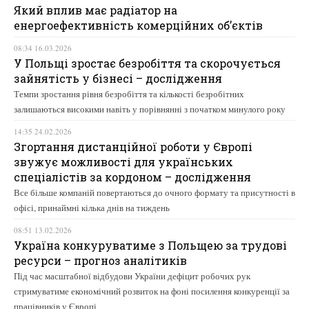
Який вплив має радіатор на
енергоефективність комерційних об’єктів
08:34 16.03.2026
У Польщі зростає безробіття та скорочується
зайнятість у бізнесі – дослідження
Темпи зростання рівня безробіття та кількості безробітних
залишаються високими навіть у порівнянні з початком минулого року
14:35 24.02.2026
Згортання дистанційної роботи у Європі
звужує можливості для українських
спеціалістів за кордоном – дослідження
Все більше компаній повертаються до очного формату та присутності в
офісі, принаймні кілька днів на тиждень
08:51 13.02.2026
Україна конкуруватиме з Польщею за трудові
ресурси – прогноз аналітиків
Під час масштабної відбудови України дефіцит робочих рук
стримуватиме економічний розвиток на фоні посилення конкуренції за
працівників у Європі