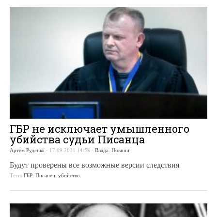
ГБР не исключает умышленного
убийства судьи Писанца
Артем Руденко
-
17.09.2021 14:58
-
Влада
,
Новини
Будут проверены все возможные версии следствия
Теги:
ГБР
,
Писанец
,
убийство