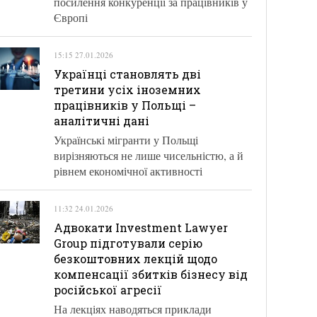
посилення конкуренції за працівників у
Європі
15:15 27.01.2026
Українці становлять дві
третини усіх іноземних
працівників у Польщі –
аналітичні дані
Українські мігранти у Польщі
вирізняються не лише чисельністю, а й
рівнем економічної активності
11:32 24.01.2026
Адвокати Investment Lawyer
Group підготували серію
безкоштовних лекцій щодо
компенсації збитків бізнесу від
російської агресії
На лекціях наводяться приклади