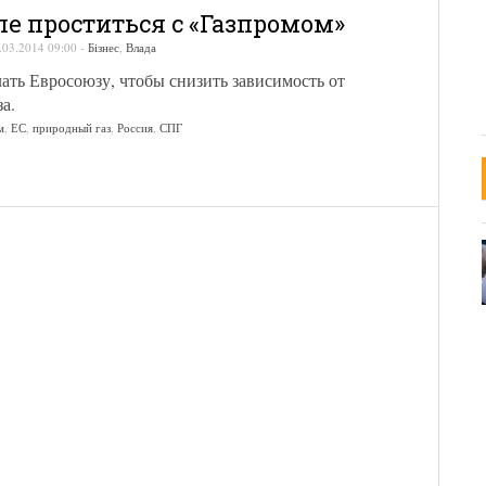
пе проститься с «Газпромом»
.03.2014 09:00
-
Бізнес
,
Влада
ать Евросоюзу, чтобы снизить зависимость от
а.
м
,
ЕС
,
природный газ
,
Россия
,
СПГ