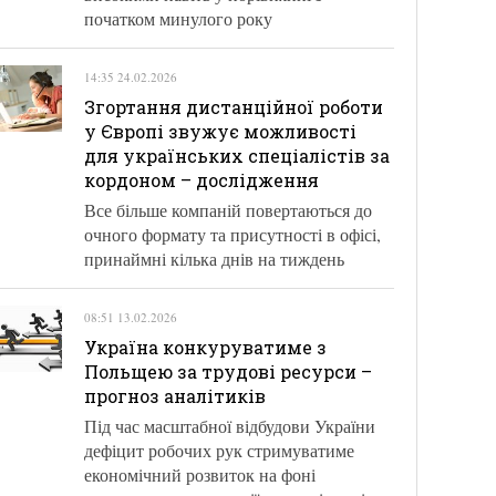
початком минулого року
14:35 24.02.2026
Згортання дистанційної роботи
у Європі звужує можливості
для українських спеціалістів за
кордоном – дослідження
Все більше компаній повертаються до
очного формату та присутності в офісі,
принаймні кілька днів на тиждень
08:51 13.02.2026
Україна конкуруватиме з
Польщею за трудові ресурси –
прогноз аналітиків
Під час масштабної відбудови України
дефіцит робочих рук стримуватиме
економічний розвиток на фоні