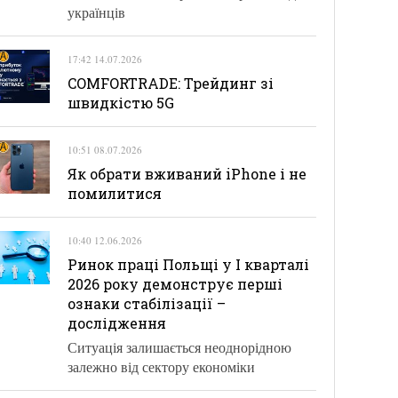
українців
17:42 14.07.2026
COMFORTRADE: Трейдинг зі
швидкістю 5G
10:51 08.07.2026
Як обрати вживаний iPhone і не
помилитися
10:40 12.06.2026
Ринок праці Польщі у І кварталі
2026 року демонструє перші
ознаки стабілізації –
дослідження
Ситуація залишається неоднорідною
залежно від сектору економіки