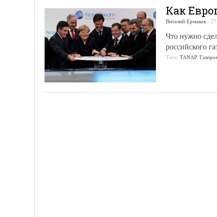
Как Евро
Виталий Ермаков
-
27
Что нужно сдел
российского газ
Теги:
TANAP
,
Газпро