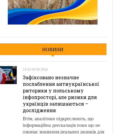
НОВИНИ
14:24 05.08.2026
Зафіксовано незначне
послаблення антиукраїнської
риторики у польському
інфопросторі, але ризики для
українців залишаються –
дослідження
Втім, аналітики підкреслюють, що
інформаційна деескалація поки що не
означає зниження реальних ризиків для