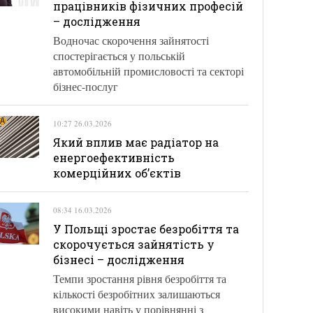
працівників фізичних професій
– дослідження
Водночас скорочення зайнятості
спостерігається у польській
автомобільній промисловості та секторі
бізнес-послуг
10:27 26.03.2026
Який вплив має радіатор на
енергоефективність
комерційних об’єктів
08:34 16.03.2026
У Польщі зростає безробіття та
скорочується зайнятість у
бізнесі – дослідження
Темпи зростання рівня безробіття та
кількості безробітних залишаються
високими навіть у порівнянні з