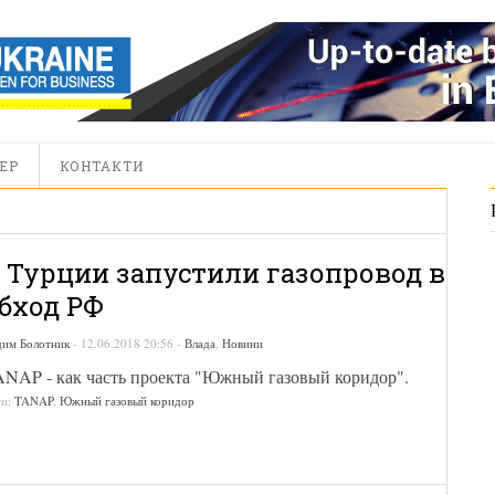
ЕР
КОНТАКТИ
 Турции запустили газопровод в
бход РФ
дим Болотник
-
12.06.2018 20:56
-
Влада
,
Новини
NAP - как часть проекта "Южный газовый коридор".
ги:
TANAP
,
Южный газовый коридор