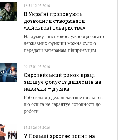
18:51 12.05.2026
В Україні пропонують
дозволити створювати
«військові товариства»
На думку військовослужбовця багато
державних функцій можна було б
передати ветеранам-підприємцям
09:17 01.05.2026
Європейський ринок праці
зміщує фокус із дипломів на
навички – думка
Роботодавці дедалі частіше визнають,
що освіта не гарантує готовності до
роботи
15:28 26.03.2026
У Польщі зростає попит на