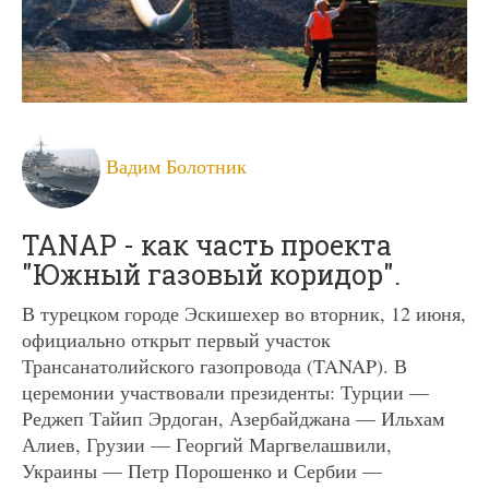
Вадим Болотник
TANAP - как часть проекта
"Южный газовый коридор".
В турецком городе Эскишехер во вторник, 12 июня,
официально открыт первый участок
Трансанатолийского газопровода (TANAP). В
церемонии участвовали президенты: Турции —
Реджеп Тайип Эрдоган, Азербайджана — Ильхам
Алиев, Грузии — Георгий Маргвелашвили,
Украины — Петр Порошенко и Сербии —