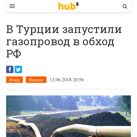
ВЛАДА
В Турции запустили
ЕКОНОМІКА
газопровод в обход
БІЗНЕС
РФ
СТАРТЕР
КОНТАКТИ
12.06.2018 20:56
Влада
Новини