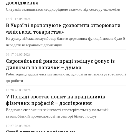
дослідження
Ситуація залишається неоднорідною залежно від сектору економіки
18:51 12.05.2026
В Україні пропонують дозволити створювати
«військові товариства»
На думку військовослужбовця багато державних функцій можна було б
передати ветеранам-підприємцям
09:17 01.05.2026
Європейський ринок праці зміщує фокус із
дипломів на навички – думка
Роботодавці дедалі частіше визнають, що освіта не гарантує готовності
до роботи
15:28 26.03.2026
У Польщі зростає попит на працівників
фізичних професій – дослідження
Водночас скорочення зайнятості спостерігається у польській
автомобільній промисловості та секторі бізнес-послуг
10:27 26.03.2026