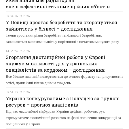
Який вплив має радіатор на
енергоефективність комерційних об’єктів
08:34 16.03.2026
У Польщі зростає безробіття та скорочується
зайнятість у бізнесі – дослідження
Темпи зростання рівня безробіття та кількості безробітних
залишаються високими навіть у порівнянні з початком минулого року
14:35 24.02.2026
Згортання дистанційної роботи у Європі
звужує можливості для українських
спеціалістів за кордоном – дослідження
Все більше компаній повертаються до очного формату та присутності в
офісі, принаймні кілька днів на тиждень
08:51 13.02.2026
Україна конкуруватиме з Польщею за трудові
ресурси – прогноз аналітиків
Під час масштабної відбудови України дефіцит робочих рук
стримуватиме економічний розвиток на фоні посилення конкуренції за
працівників у Європі