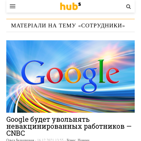
ВЛАДА
МАТЕРІАЛИ НА ТЕМУ «
СОТРУДНИКИ
»
ЕКОНОМІКА
БІЗНЕС
СТАРТЕР
КОНТАКТИ
Google будет увольнять
невакцинированных работников —
CNBC
Ольга Белошицкая
-
16.12.2021 13:55
-
Бізнес
,
Новини