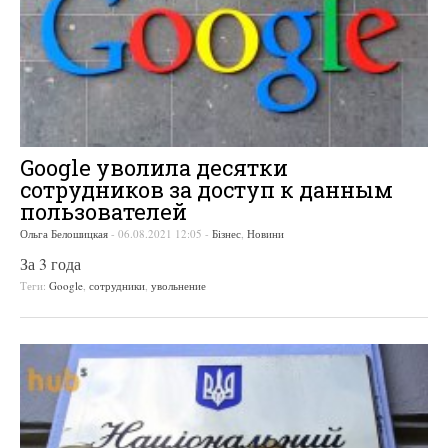
Google уволила десятки
сотрудников за доступ к данным
пользователей
Ольга Белошицкая
-
06.08.2021 12:05
-
Бізнес
,
Новини
За 3 года
Теги:
Google
,
сотрудники
,
увольнение