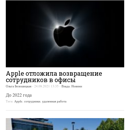
Apple отложила возвращение
сотрудников в офисы
Ольга Белошицкая
-
24.08.2021 13:35
-
Влада
,
Новини
До 2022 года
Теги:
Apple
,
сотрудники
,
удаленная работа