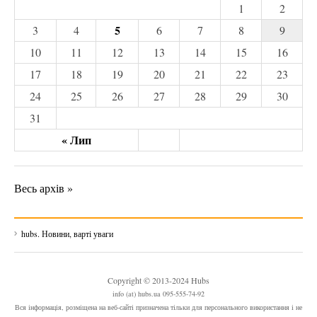
1
2
5
3
4
6
7
8
9
10
11
12
13
14
15
16
17
18
19
20
21
22
23
24
25
26
27
28
29
30
31
« Лип
Весь архів »
hubs. Новини, варті уваги
Copyright © 2013-2024 Hubs
info (at) hubs.ua 095-555-74-92
Вся інформація, розміщена на веб-сайті призначена тільки для персонального використання і не