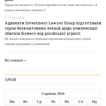
Українські мігранти у Польщі вирізняються не лише чисельністю, а й
рівнем економічної активності
11:32 24.01.2026
Адвокати Investment Lawyer Group підготували
серію безкоштовних лекцій щодо компенсації
збитків бізнесу від російської агресії
На лекціях наводяться приклади вирішення міжнародних спорів
іншими державами та компаніями
Всі новини »
АРХІВ
Серпень 2026
Пн
Вт
Ср
Чт
Пт
Сб
Нд