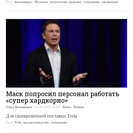
Теги:
коронавирус
,
Молодеж
,
психическое здоровье
,
сотрудники
,
увольнения
Маск попросил персонал работать
«супер хардкорно»
Ольга Белошицкая
-
13.09.2021 14:05
-
Бізнес
,
Новини
Для своевременной поставки Tesla
Теги:
Tesla
,
автопроизводство
,
сотрудники