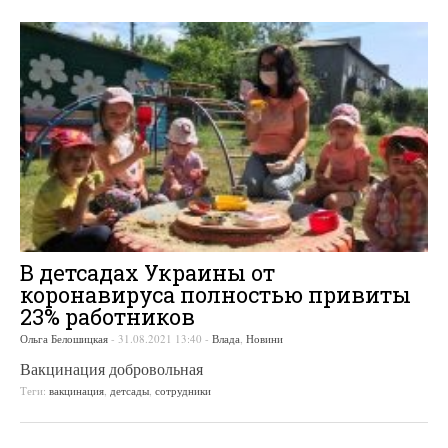
В детсадах Украины от
коронавируса полностью привиты
23% работников
Ольга Белошицкая
-
31.08.2021 13:40
-
Влада
,
Новини
Вакцинация добровольная
Теги:
вакцинация
,
детсады
,
сотрудники