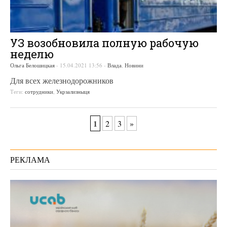
УЗ возобновила полную рабочую
неделю
Ольга Белошицкая
-
15.04.2021 13:56
-
Влада
,
Новини
Для всех железнодорожников
Теги:
сотрудники
,
Укрзализныця
1
2
3
»
РЕКЛАМА