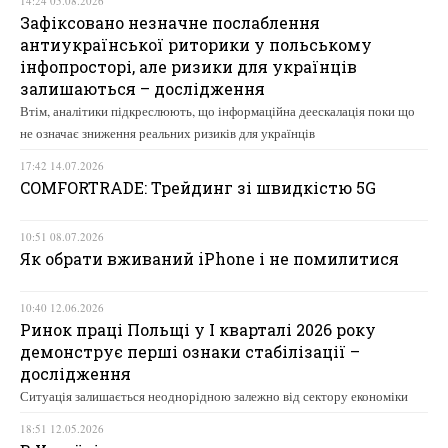
14:24 05.08.2026
Зафіксовано незначне послаблення
антиукраїнської риторики у польському
інфопросторі, але ризики для українців
залишаються – дослідження
Втім, аналітики підкреслюють, що інформаційна деескалація поки що
не означає зниження реальних ризиків для українців
17:42 14.07.2026
COMFORTRADE: Трейдинг зі швидкістю 5G
10:51 08.07.2026
Як обрати вживаний iPhone і не помилитися
10:40 12.06.2026
Ринок праці Польщі у І кварталі 2026 року
демонструє перші ознаки стабілізації –
дослідження
Ситуація залишається неоднорідною залежно від сектору економіки
18:51 12.05.2026