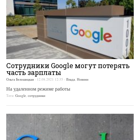
Сотрудники Google могут потерять
часть зарплаты
Ольга Белошицкая
-
12.08.2021 12:35
-
Влада
,
Новини
На удаленном режиме работы
Теги:
Google
,
сотрудники