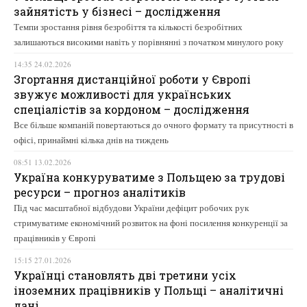
зайнятість у бізнесі – дослідження
Темпи зростання рівня безробіття та кількості безробітних
залишаються високими навіть у порівнянні з початком минулого року
14:35 24.02.2026
Згортання дистанційної роботи у Європі
звужує можливості для українських
спеціалістів за кордоном – дослідження
Все більше компаній повертаються до очного формату та присутності в
офісі, принаймні кілька днів на тиждень
08:51 13.02.2026
Україна конкуруватиме з Польщею за трудові
ресурси – прогноз аналітиків
Під час масштабної відбудови України дефіцит робочих рук
стримуватиме економічний розвиток на фоні посилення конкуренції за
працівників у Європі
15:15 27.01.2026
Українці становлять дві третини усіх
іноземних працівників у Польщі – аналітичні
дані