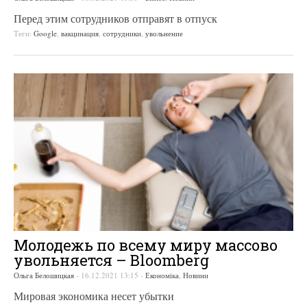
Перед этим сотрудников отправят в отпуск
Теги:
Google
,
вакцинация
,
сотрудники
,
увольнение
Молодежь по всему миру массово
увольняется – Bloomberg
Ольга Белошицкая
-
16.12.2021 13:15
-
Економіка
,
Новини
Мировая экономика несет убытки