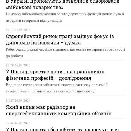
В Україні пропонують дозволити створювати
«військові товариства»
На думку військовослужбовця багато державних функцій можна було б
передати ветеранам-підприємцям
09:17 01.05.2026
Європейський ринок праці зміщує фокус із
дипломів на навички – думка
Роботодавці дедалі частіше визнають, що освіта не гарантує готовності
до роботи
15:28 26.03.2026
У Польщі зростає попит на працівників
фізичних професій – дослідження
Водночас скорочення зайнятості спостерігається у польській
автомобільній промисловості та секторі бізнес-послуг
10:27 26.03.2026
Який вплив має радіатор на
енергоефективність комерційних об’єктів
08:34 16.03.2026
У Польщі зростає безробіття та скорочується