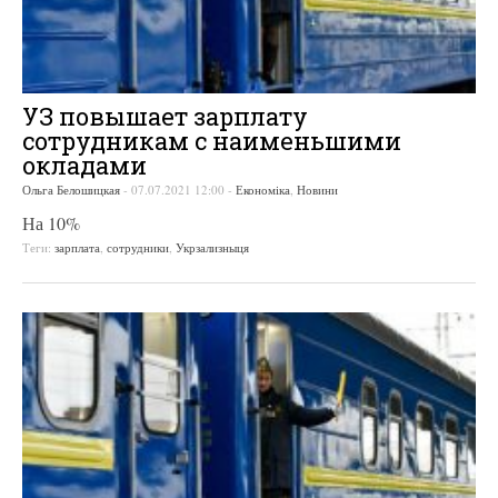
УЗ повышает зарплату
сотрудникам с наименьшими
окладами
Ольга Белошицкая
-
07.07.2021 12:00
-
Економіка
,
Новини
На 10%
Теги:
зарплата
,
сотрудники
,
Укрзализныця