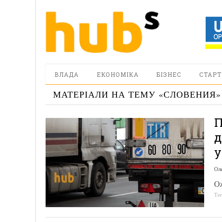
ВЛАДА
ЕКОНОМІКА
БІЗНЕС
СТАРТ
МАТЕРІАЛИ НА ТЕМУ «
СЛОВЕНИЯ
»
П
д
у
Ол
Ож
Те