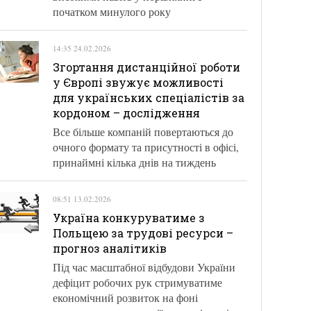
початком минулого року
14:35 24.02.2026
Згортання дистанційної роботи
у Європі звужує можливості
для українських спеціалістів за
кордоном – дослідження
Все більше компаній повертаються до
очного формату та присутності в офісі,
принаймні кілька днів на тиждень
08:51 13.02.2026
Україна конкуруватиме з
Польщею за трудові ресурси –
прогноз аналітиків
Під час масштабної відбудови України
дефіцит робочих рук стримуватиме
економічний розвиток на фоні