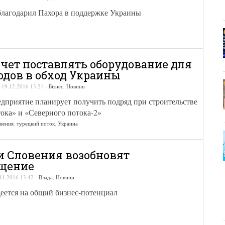
лагодарил Пахора в поддержке Украины
очет поставлять оборудование для
одов в обход Украины
-
19.12.2016 13:21
-
Бізнес
,
Новини
дприятие планирует получить подряд при строительстве
ока» и «Северного потока-2»
вения
,
турецкий поток
,
Украина
и Словения возобновят
бщение
11.2016 13:42
-
Влада
,
Новини
еется на общий бизнес-потенциал