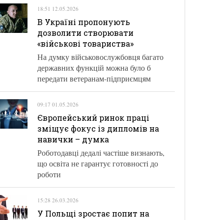
18:51 12.05.2026
В Україні пропонують
дозволити створювати
«військові товариства»
На думку військовослужбовця багато
державних функцій можна було б
передати ветеранам-підприємцям
09:17 01.05.2026
Європейський ринок праці
зміщує фокус із дипломів на
навички – думка
Роботодавці дедалі частіше визнають,
що освіта не гарантує готовності до
роботи
15:28 26.03.2026
У Польщі зростає попит на