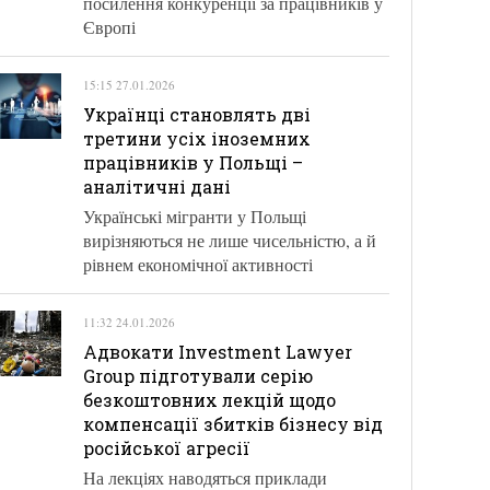
посилення конкуренції за працівників у
Європі
15:15 27.01.2026
Українці становлять дві
третини усіх іноземних
працівників у Польщі –
аналітичні дані
Українські мігранти у Польщі
вирізняються не лише чисельністю, а й
рівнем економічної активності
11:32 24.01.2026
Адвокати Investment Lawyer
Group підготували серію
безкоштовних лекцій щодо
компенсації збитків бізнесу від
російської агресії
На лекціях наводяться приклади