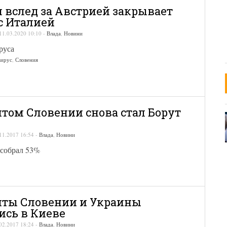
 вслед за Австрией закрывает
с Италией
11.03.2020 10:10
-
Влада
,
Новини
руса
вирус
,
Словения
том Словении снова стал Борут
11.2017 16:54
-
Влада
,
Новини
 собрал 53%
нты Словении и Украины
ись в Киеве
02.2017 18:24
-
Влада
,
Новини