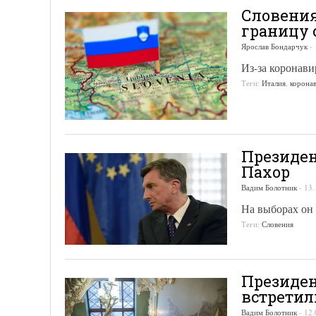
Словения
границу 
Ярослав Бондарчук
-
Из-за коронави
Теги:
Италия
,
корона
Президен
Пахор
Вадим Болотник
-
13.
На выборах он
Теги:
Словения
Президе
встретил
Вадим Болотник
-
12.