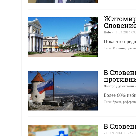
Житомир 
Словени
Hubs
-
11.03.2016 09
Пока что предп
Теги:
Житомир
,
реги
В Словен
противни
Дмитро Дубенський
Более 60% изби
Теги:
браки
,
референ
В Словен
-
19.09.2014 11:25
-