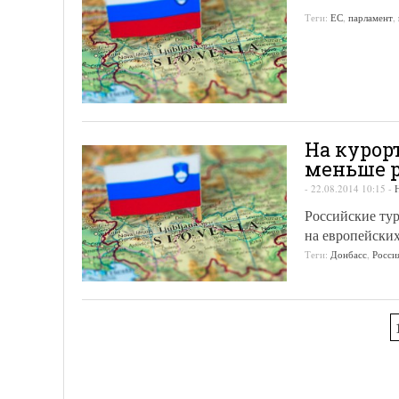
Теги:
ЕС
,
парламент
,
На курор
меньше 
-
22.08.2014 10:15
-
Российские тур
на европейских
Теги:
Донбасс
,
Росси