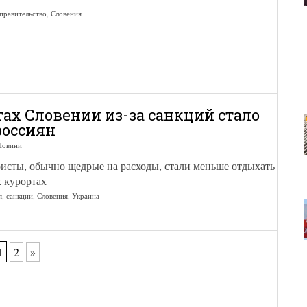
правительство
,
Словения
тах Словении из-за санкций стало
россиян
Новини
исты, обычно щедрые на расходы, стали меньше отдыхать
 курортах
я
,
санкции
,
Словения
,
Украина
1
2
»