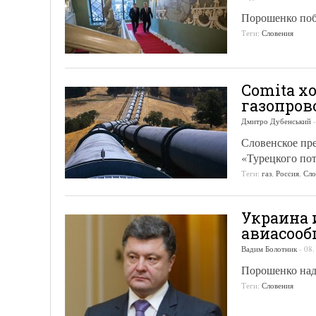
Порошенко поб
Теги:
Словения
Comita х
газопров
Дмитро Дубенський
Словенское пре
«Турецкого пот
Теги:
газ
,
Россия
,
Сло
Украина 
авиасоо
Вадим Болотник
-
08.
Порошенко над
Теги:
Словения