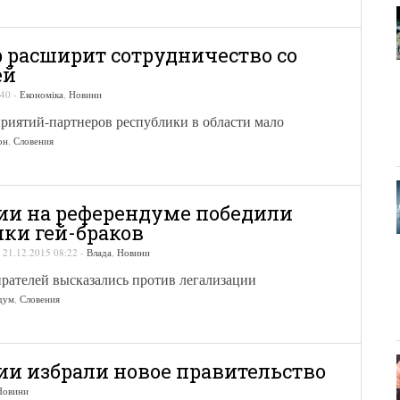
расширит сотрудничество со
ей
:40
-
Економіка
,
Новини
риятий-партнеров республики в области мало
он
,
Словения
ии на референдуме победили
ки гей-браков
-
21.12.2015 08:22
-
Влада
,
Новини
рателей высказались против легализации
дум
,
Словения
ии избрали новое правительство
Новини