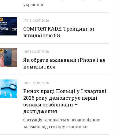
українців
17:42 14.07.2026
COMFORTRADE: Трейдинг зі
швидкістю 5G
10:51 08.07.2026
Як обрати вживаний iPhone і не
помилитися
10:40 12.06.2026
Ринок праці Польщі у І кварталі
2026 року демонструє перші
ознаки стабілізації –
дослідження
Ситуація залишається неоднорідною
залежно від сектору економіки