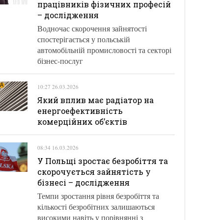
працівників фізичних професій
– дослідження
Водночас скорочення зайнятості
спостерігається у польській
автомобільній промисловості та секторі
бізнес-послуг
10:27 26.03.2026
Який вплив має радіатор на
енергоефективність
комерційних об’єктів
08:34 16.03.2026
У Польщі зростає безробіття та
скорочується зайнятість у
бізнесі – дослідження
Темпи зростання рівня безробіття та
кількості безробітних залишаються
високими навіть у порівнянні з