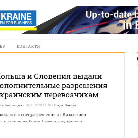
ЕР
КОНТАКТИ
ольша и Словения выдали
ополнительные разрешения
краинским перевозчикам
ьга Белошицкая
-
18.08.2020 11:30
-
Влада
,
Новини
идаются спецразрешения от Казахстана
ги:
грузоперевозки
,
Польша
,
Словения
,
спецразрешения