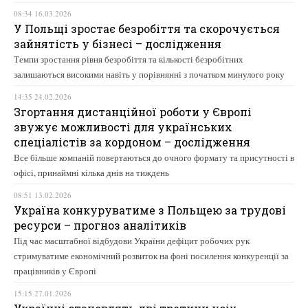
08:34 16.03.2026
У Польщі зростає безробіття та скорочується
зайнятість у бізнесі – дослідження
Темпи зростання рівня безробіття та кількості безробітних
залишаються високими навіть у порівнянні з початком минулого року
14:35 24.02.2026
Згортання дистанційної роботи у Європі
звужує можливості для українських
спеціалістів за кордоном – дослідження
Все більше компаній повертаються до очного формату та присутності в
офісі, принаймні кілька днів на тиждень
08:51 13.02.2026
Україна конкуруватиме з Польщею за трудові
ресурси – прогноз аналітиків
Під час масштабної відбудови України дефіцит робочих рук
стримуватиме економічний розвиток на фоні посилення конкуренції за
працівників у Європі
15:15 27.01.2026