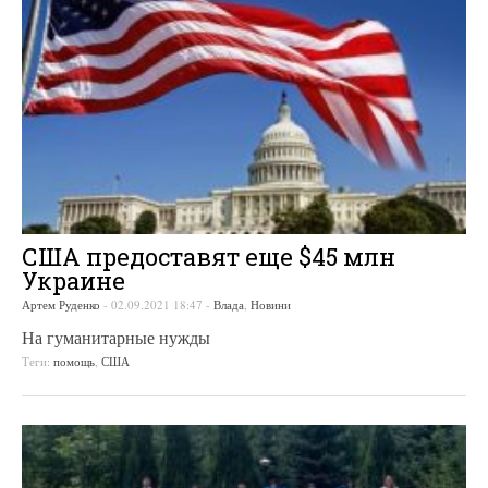
США предоставят еще $45 млн
Украине
Артем Руденко
-
02.09.2021 18:47
-
Влада
,
Новини
На гуманитарные нужды
Теги:
помощь
,
США