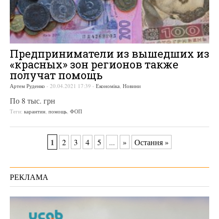
Предприниматели из вышедших из
«красных» зон регионов также
получат помощь
Артем Руденко
-
20.04.2021 17:39
-
Економіка
,
Новини
По 8 тыс. грн
Теги:
карантин
,
помощь
,
ФОП
1
2
3
4
5
...
»
Остання »
РЕКЛАМА