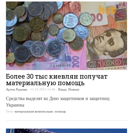
Более 30 тыс киевлян получат
материальную помощь
Артем Руденко
-
13.10.2021 14:46
-
Влада
,
Новини
Средства выделят ко Дню защитников и защитниц
Украины
Теги:
материальная компенсация
,
помощь