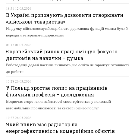
18:51 12.05.2026
В Україні пропонують дозволити створювати
«військові товариства»
На думку військовослужбовця багато державних функцій можна було б
передати ветеранам-підприємцям
09:17 01.05.2026
Європейський ринок праці зміщує фокус із
дипломів на навички – думка
Роботодавці дедалі частіше визнають, що освіта не гарантує готовності
до роботи
15:28 26.03.2026
У Польщі зростає попит на працівників
фізичних професій – дослідження
Водночас скорочення зайнятості спостерігається у польській
автомобільній промисловості та секторі бізнес-послуг
10:27 26.03.2026
Який вплив має радіатор на
енергоефективність комерційних об’єктів