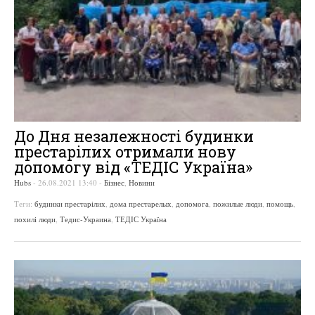
До Дня незалежності будинки
престарілих отримали нову
допомогу від «ТЕДІС Україна»
Hubs
-
26.08.2021 13:40
-
Бізнес
,
Новини
Теги:
будинки престарілих
,
дома престарелых
,
допомога
,
пожилые люди
,
помощь
,
похилі люди
,
Тедис-Украина
,
ТЕДІС Україна