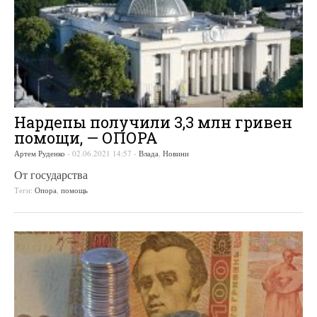
Нардепы получили 3,3 млн гривен
помощи, — ОПОРА
Артем Руденко
-
02.06.2021 14:57
-
Влада
,
Новини
От государства
Теги:
Опора
,
помощь