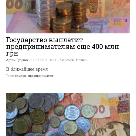
Государство выплатит
предпринимателям еще 400 млн
грн
Артем Руденко
-
17.05.2021 16:41
-
Економіка
,
Новини
В ближайшее время
Теги:
помощь
,
предприниматели