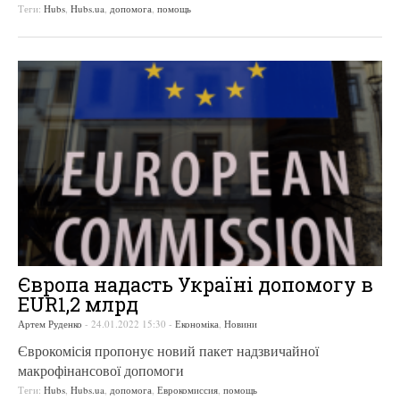
Теги:
Hubs
,
Hubs.ua
,
допомога
,
помощь
Європа надасть Україні допомогу в
EUR1,2 млрд
Артем Руденко
-
24.01.2022 15:30
-
Економіка
,
Новини
Єврокомісія пропонує новий пакет надзвичайної
макрофінансової допомоги
Теги:
Hubs
,
Hubs.ua
,
допомога
,
Еврокомиссия
,
помощь