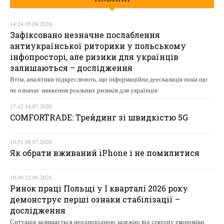
14:24 05.08.2026
Зафіксовано незначне послаблення
антиукраїнської риторики у польському
інфопросторі, але ризики для українців
залишаються – дослідження
Втім, аналітики підкреслюють, що інформаційна деескалація поки що
не означає зниження реальних ризиків для українців
17:42 14.07.2026
COMFORTRADE: Трейдинг зі швидкістю 5G
10:51 08.07.2026
Як обрати вживаний iPhone і не помилитися
10:40 12.06.2026
Ринок праці Польщі у І кварталі 2026 року
демонструє перші ознаки стабілізації –
дослідження
Ситуація залишається неоднорідною залежно від сектору економіки