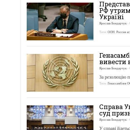
Представ
РФ утрим
Україні
Ярослав Бондарчук
-
Теги:
ООН
,
Россия а
Генасамб
вивести 
Ярослав Бондарчук
-
За резолюцію п
Теги:
Генассамблея 
Справа У
суд приз
Ярослав Бондарчук
-
У справі йдеть