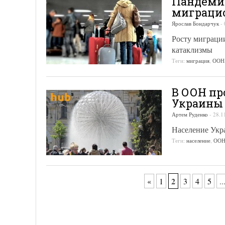
Пандемия
миграцио
Ярослав Бондарчук
-
Росту миграци
катаклизмы
Теги:
миграция
,
ООН
В ООН пр
Украины
Артем Руденко
-
28.1
Население Укр
Теги:
население
,
ОО
2
«
1
3
4
5
..