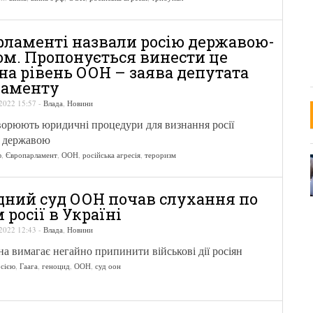
рламенті назвали росію державою-
ом. Пропонується винести це
на рівень ООН – заява депутата
ламенту
2022 15:57
-
Влада
,
Новини
ворюють юридичні процедури для визнання росії
 державою
ф
,
Європарламент
,
ООН
,
російська агресія
,
тероризм
ний суд ООН почав слухання по
росії в Україні
2022 12:43
-
Влада
,
Новини
на вимагає негайно припинити військові дії росіян
осією
,
Гаага
,
геноцид
,
ООН
,
суд оон