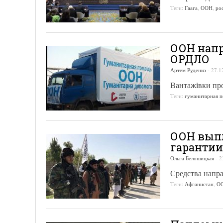
Теги:
Гаага
,
ООН
,
ро
ООН напр
ОРДЛО
Артем Руденко
-
27.1
Вантажівки пр
Теги:
гуманитарная 
ООН выпл
гарантии
Ольга Белошицкая
-
2
Средства напра
Теги:
Афганистан
,
О