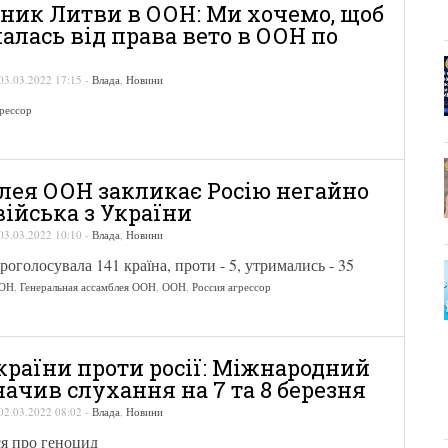
ник Литви в ООН: Ми хочемо, щоб
алась від права вето в ООН по
03.03.2022 17:15
-
Влада
,
Новини
грессор
лея ООН закликає Росію негайно
війська з України
03.03.2022 10:10
-
Влада
,
Новини
роголосувала 141 країна, проти - 5, утримались - 35
ООН
,
Генеральная ассамблея ООН
,
ООН
,
Россия агрессор
країни проти росії: Міжнародний
начив слухання на 7 та 8 березня
02.03.2022 08:02
-
Влада
,
Новини
ся про геноцид