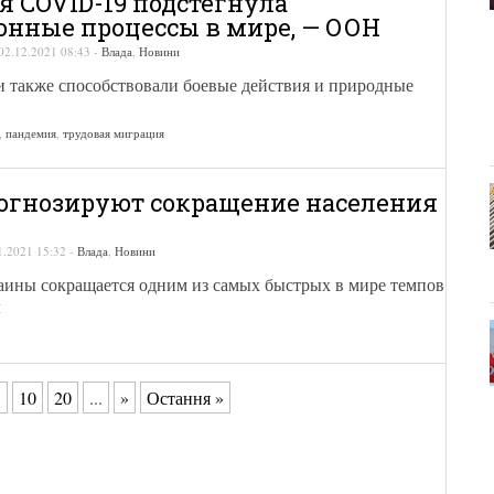
 COVID-19 подстегнула
нные процессы в мире, — ООН
02.12.2021 08:43
-
Влада
,
Новини
и также способствовали боевые действия и природные
,
пандемия
,
трудовая миграция
огнозируют сокращение населения
1.2021 15:32
-
Влада
,
Новини
аины сокращается одним из самых быстрых в мире темпов
Н
.
10
20
...
»
Остання »