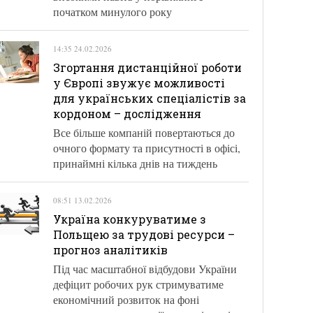
початком минулого року
14:35 24.02.2026
Згортання дистанційної роботи
у Європі звужує можливості
для українських спеціалістів за
кордоном – дослідження
Все більше компаній повертаються до
очного формату та присутності в офісі,
принаймні кілька днів на тиждень
08:51 13.02.2026
Україна конкуруватиме з
Польщею за трудові ресурси –
прогноз аналітиків
Під час масштабної відбудови України
дефіцит робочих рук стримуватиме
економічний розвиток на фоні