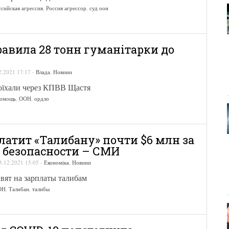
ссийская агрессия
,
Россия агрессор
,
суд оон
авила 28 тонн гуманітарки до
2.2021 17:17
-
Влада
,
Новини
оїхали через КПВВ Щастя
помощь
,
ООН
,
ордло
атит «Талибану» почти $6 млн за
 безопасности – СМИ
3.12.2021 15:05
-
Економіка
,
Новини
вят на зарплаты талибам
ОН
,
Талибан
,
талибы