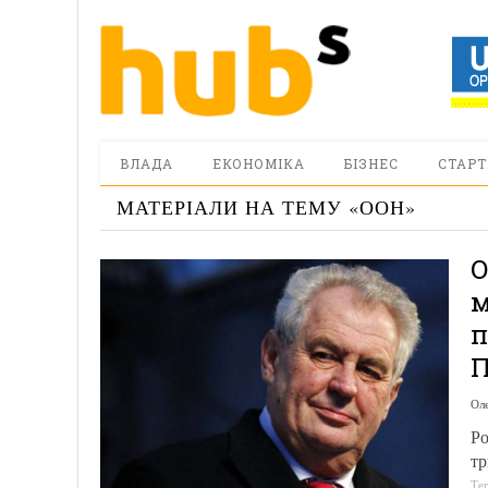
ВЛАДА
ЕКОНОМІКА
БІЗНЕС
СТАРТ
МАТЕРІАЛИ НА ТЕМУ «
ООН
»
О
м
п
П
Оле
Ро
т
Те