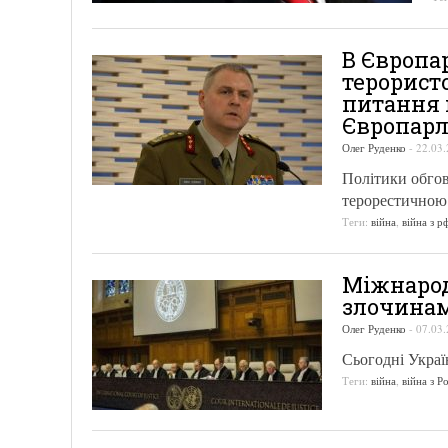
В Європа
терорист
питання 
Європар
Олег Руденко
-
22.03.
Політики обго
терорестичною
Теги:
війна
,
війна з р
Міжнарод
злочинам 
Олег Руденко
-
07.03.
Сьогодні Украї
Теги:
війна
,
війна з Р