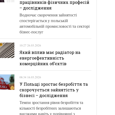
працівників фізичних професій
– дослідження
Водночас скорочення зайнятості
спостерігається у польській
автомобільній промисловості та секторі
бізнес-послуг
10:27 26.03.2026
Який вплив має радіатор на
енергоефективність
комерційних об’єктів
08:34 16.03.2026
У Польщі зростає безробіття та
скорочується зайнятість у
бізнесі – дослідження
Темпи зростання рівня безробіття та
кількості безробітних залишаються
високими навіть у порівнянні з