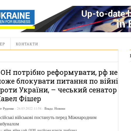
ЕР
КОНТАКТИ
ОН потрібно реформувати, рф не
оже блокувати питання по війні
роти України, – чеський сенатор
авел Фішер
г Руденко
-
26.03.2022 11:58
-
Влада
,
Новини
сійські військові постануть перед Міжнародним
рибуналом
ги:
війна
,
війна з рф
,
ООН
,
російська агресія
,
трибунал