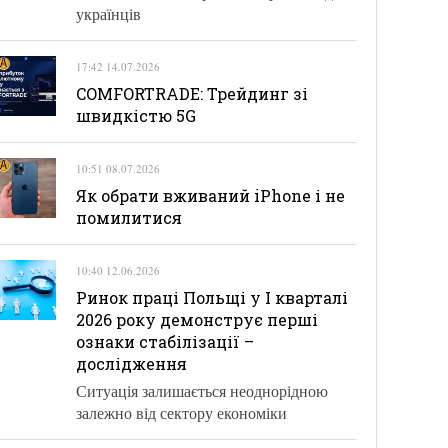
українців
17:42 14.07.2026
COMFORTRADE: Трейдинг зі
швидкістю 5G
10:51 08.07.2026
Як обрати вживаний iPhone і не
помилитися
10:40 12.06.2026
Ринок праці Польщі у І кварталі
2026 року демонструє перші
ознаки стабілізації –
дослідження
Ситуація залишається неоднорідною
залежно від сектору економіки