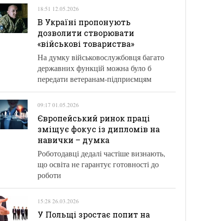
18:51 12.05.2026
В Україні пропонують
дозволити створювати
«військові товариства»
На думку військовослужбовця багато
державних функцій можна було б
передати ветеранам-підприємцям
09:17 01.05.2026
Європейський ринок праці
зміщує фокус із дипломів на
навички – думка
Роботодавці дедалі частіше визнають,
що освіта не гарантує готовності до
роботи
15:28 26.03.2026
У Польщі зростає попит на