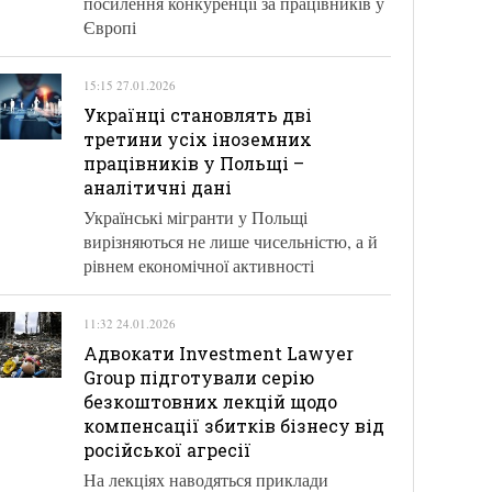
посилення конкуренції за працівників у
Європі
15:15 27.01.2026
Українці становлять дві
третини усіх іноземних
працівників у Польщі –
аналітичні дані
Українські мігранти у Польщі
вирізняються не лише чисельністю, а й
рівнем економічної активності
11:32 24.01.2026
Адвокати Investment Lawyer
Group підготували серію
безкоштовних лекцій щодо
компенсації збитків бізнесу від
російської агресії
На лекціях наводяться приклади