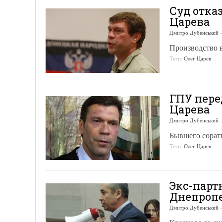
Суд отка
Царева
Дмитро Дубенський
Производство в
Теги:
Олег Царев
ГПУ пере
Царева
Дмитро Дубенський
Бывшего сорат
Теги:
Олег Царев
Экс-парт
Днепропе
Дмитро Дубенський