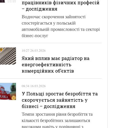
працівників фізичних професій
– дослідження
Водночас скорочення зайнятості
спостерігається у польській
автомобільній промисловості та секторі
бізнес-послуг
10:27 26.03.2026
Який вплив має радіатор на
енергоефективність
комерційних об’єктів
08:34 16.03.2026
У Польщі зростає безробіття та
скорочується зайнятість у
бізнесі – дослідження
Темпи зростання рівня безробіття та
кількості безробітних залишаються
високими навіть у порівнянні з