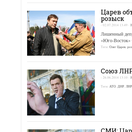
Царев об
розыск
-
02.07.2014 13:49
-
Лишенный депу
«Юго-Восток» 
Теги:
Олег Царев
,
ро
Союз ЛНР
-
26.06.2014 13:10
-
Теги:
АТО
,
ДНР
,
ЛНР
СМИ: Цар