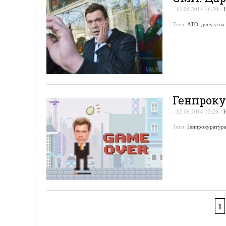
-
13.06.2014 16:20
-
Теги:
АТО
,
депутаты
Генпроку
-
12.06.2014 12:26
-
Теги:
Генпрокуратур
1