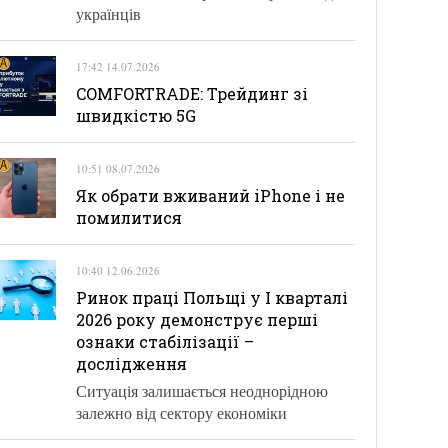
українців
17:42 14.07.2026
COMFORTRADE: Трейдинг зі
швидкістю 5G
10:51 08.07.2026
Як обрати вживаний iPhone і не
помилитися
10:40 12.06.2026
Ринок праці Польщі у І кварталі
2026 року демонструє перші
ознаки стабілізації –
дослідження
Ситуація залишається неоднорідною
залежно від сектору економіки