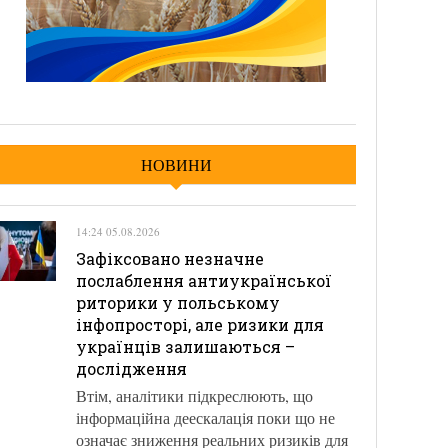
НОВИНИ
14:24 05.08.2026
Зафіксовано незначне
послаблення антиукраїнської
риторики у польському
інфопросторі, але ризики для
українців залишаються –
дослідження
Втім, аналітики підкреслюють, що
інформаційна деескалація поки що не
означає зниження реальних ризиків для