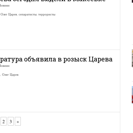
Новини
,
Олег Царев
,
сепаратисты
,
террористы
ратура объявила в розыск Царева
Новини
а
,
Олег Царев
2
3
»