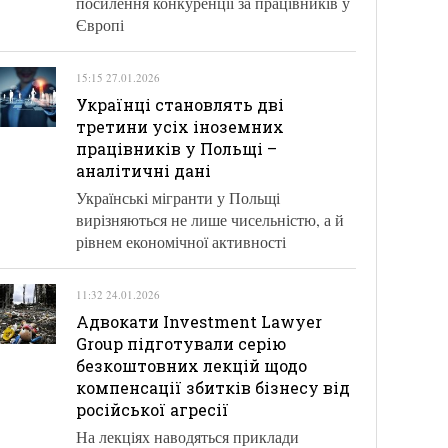
посилення конкуренції за працівників у
Європі
15:15 27.01.2026
Українці становлять дві
третини усіх іноземних
працівників у Польщі –
аналітичні дані
Українські мігранти у Польщі
вирізняються не лише чисельністю, а й
рівнем економічної активності
11:32 24.01.2026
Адвокати Investment Lawyer
Group підготували серію
безкоштовних лекцій щодо
компенсації збитків бізнесу від
російської агресії
На лекціях наводяться приклади