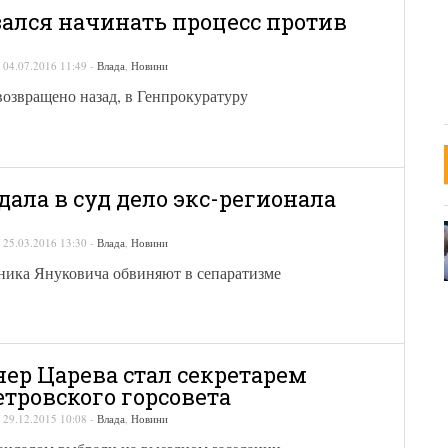
зался начинать процесс против
-
04.07.2016 11:49
-
Влада
,
Новини
озвращено назад, в Генпрокуратуру
дала в суд дело экс-регионала
-
25.03.2016 13:30
-
Влада
,
Новини
ника Януковича обвиняют в сепаратизме
нер Царева стал секретарем
тровского горсовета
-
29.12.2015 10:08
-
Влада
,
Новини