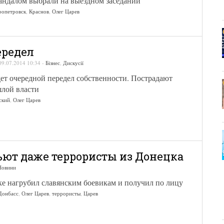
кандалом выбрали на выездном заседании
ропетровск
,
Краснов
,
Олег Царев
ередел
09.07.2014 10:34
-
Бізнес
,
Дискусії
ет очередной передел собственности. Пострадают
лой власти
ский
,
Олег Царев
ьют даже террористы из Донецка
Новини
ке нагрубил славянским боевикам и получил по лицу
Донбасс
,
Олег Царев
,
террористы
,
Царев