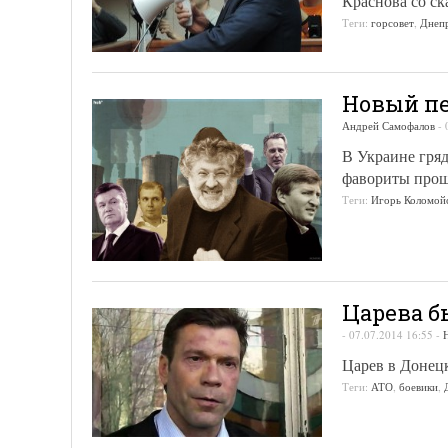
Краснова со с
Теги:
горсовет
,
Днеп
Новый п
Андрей Самофалов
-
В Украине гряд
фавориты прош
Теги:
Игорь Коломой
Царева б
-
07.07.2014 16:55
-
Царев в Донец
Теги:
АТО
,
боевики
,