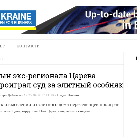
ЕР
КОНТАКТИ
В
»
ын экс-регионала Царева
роиграл суд за элитный особняк
итро Дубенський
-
25.04.2017 11:18
-
Влада
,
Новини
к о выселении из элитного дома переселенцев проигран
ги:
жилой дом
,
коррупция
,
Олег Царев
,
сепаратизм
,
скандалы