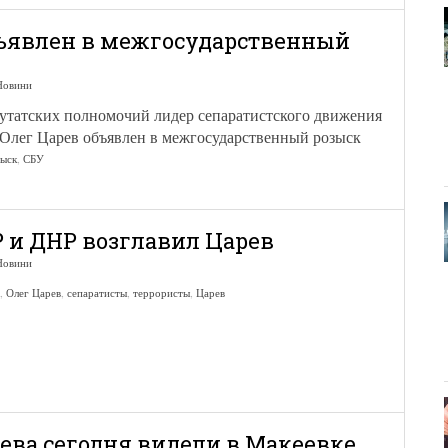
ъявлен в межгосударственный
Новини
татских полномочий лидер сепаратистского движения
Олег Царев объявлен в межгосударственный розыск
зыск
,
СБУ
 и ДНР возглавил Царев
Новини
,
Олег Царев
,
сепаратисты
,
террористы
,
Царев
ева сегодня видели в Макеевке