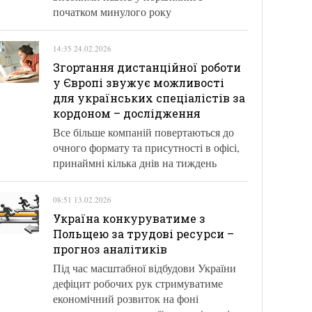
початком минулого року
14:35 24.02.2026
Згортання дистанційної роботи
у Європі звужує можливості
для українських спеціалістів за
кордоном – дослідження
Все більше компаній повертаються до
очного формату та присутності в офісі,
принаймні кілька днів на тиждень
08:51 13.02.2026
Україна конкуруватиме з
Польщею за трудові ресурси –
прогноз аналітиків
Під час масштабної відбудови України
дефіцит робочих рук стримуватиме
економічний розвиток на фоні