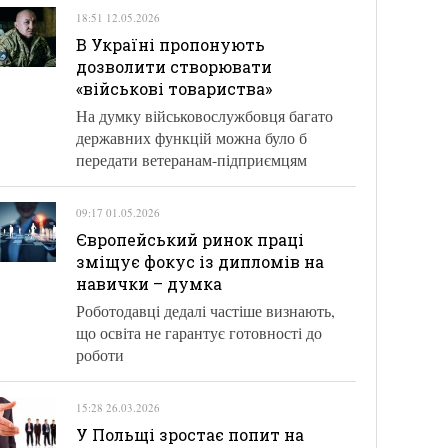
18:51 12.05.2026
В Україні пропонують
дозволити створювати
«військові товариства»
На думку військовослужбовця багато
державних функцій можна було б
передати ветеранам-підприємцям
09:17 01.05.2026
Європейський ринок праці
зміщує фокус із дипломів на
навички – думка
Роботодавці дедалі частіше визнають,
що освіта не гарантує готовності до
роботи
15:28 26.03.2026
У Польщі зростає попит на