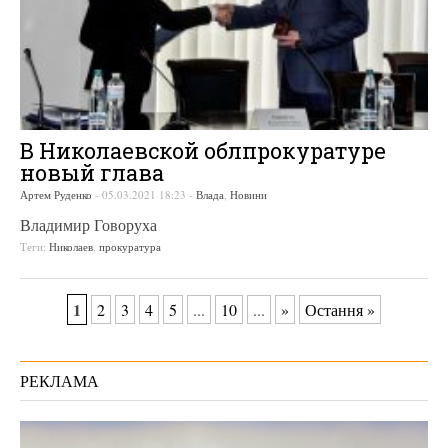
В Николаевской облпрокуратуре
новый глава
Артем Руденко
-
05.03.2021 18:23
-
Влада
,
Новини
Владимир Говоруха
Теги:
Николаев
,
прокуратура
1
2
3
4
5
...
10
...
»
Остання »
РЕКЛАМА