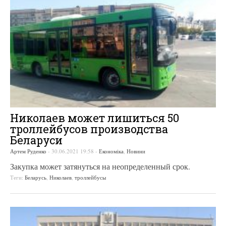
Николаев может лишиться 50
троллейбусов производства
Беларуси
Артем Руденко
-
30.06.2021 19:58
-
Економіка
,
Новини
Закупка может затянуться на неопределенный срок.
Теги:
Беларусь
,
Николаев
,
троллейбусы