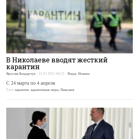
В Николаеве вводят жесткий
карантин
Ярослав Бондарчук
-
22.03.2021 08:22
-
Влада
,
Новини
С 24 марта по 4 апреля
Теги:
карантин
,
карантинные меры
,
Николаев