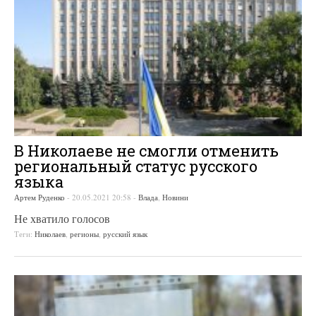
В Николаеве не смогли отменить
региональный статус русского
языка
Артем Руденко
-
20.05.2021 20:58
-
Влада
,
Новини
Не хватило голосов
Теги:
Николаев
,
регионы
,
русский язык