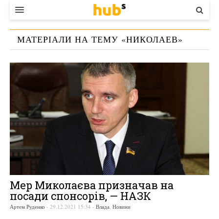
ВЛАДА
МАТЕРІАЛИ НА ТЕМУ «
НИКОЛАЕВ
»
ЕКОНОМІКА
БІЗНЕС
СТАРТЕР
КОНТАКТИ
Мер Миколаєва призначав на
посади спонсорів, — НАЗК
Артем Руденко
-
29.12.2021 15:34
-
Влада
,
Новини