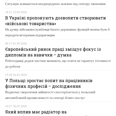
Ситуація залишається неоднорідною залежно від сектору економіки
18:51 12.05.2026
В Україні пропонують дозволити створювати
«військові товариства»
На думку військовослужбовця багато державних функцій можна було б
передати ветеранам-підприємцям
09:17 01.05.2026
Європейський ринок праці зміщує фокус із
дипломів на навички – думка
Роботодавці дедалі частіше визнають, що освіта не гарантує готовності
до роботи
15:28 26.03.2026
У Польщі зростає попит на працівників
фізичних професій – дослідження
Водночас скорочення зайнятості спостерігається у польській
автомобільній промисловості та секторі бізнес-послуг
10:27 26.03.2026
Який вплив має радіатор на