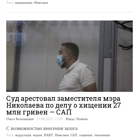
Теги:
вакцинация
,
Николаев
Суд арестовал заместителя мэра
Николаева по делу о хищении 27
млн гривен — САП
Ольга Белошицкая
-
13.08.2021 11:05
-
Влада
,
Новини
С возможностью внесения залога
Теги:
коррупция
,
мэрия
,
НАБУ
,
Николаев
,
САП
,
хищения
,
чиновники