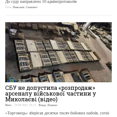
До суду направлено 10 адмінпротоколів
Теги:
Николаев
,
Сенкевич
СБУ не допустила «розпродаж»
арсеналу військової частини у
Миколаєві (відео)
Hubs
-
28.09.2021 18:13
-
Влада
,
Новини
«Торговець» зберігав десятки тисяч бойових набоїв, сотні