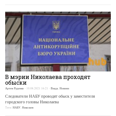
В мэрии Николаева проходят
обыски
Артем Руденко
-
10.08.2021 16:21
-
Влада
,
Новини
Следователи НАБУ проводят обыск у заместителя
городского головы Николаева
Теги:
НАБУ
,
Николаев