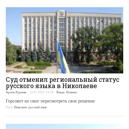
Суд отменил региональный статус
русского языка в Николаеве
Артем Руденко
-
13.07.2021 14:58
-
Влада
,
Новини
Горсовет не смог пересмотреть свое решение
Теги:
Николаев
,
русский язык