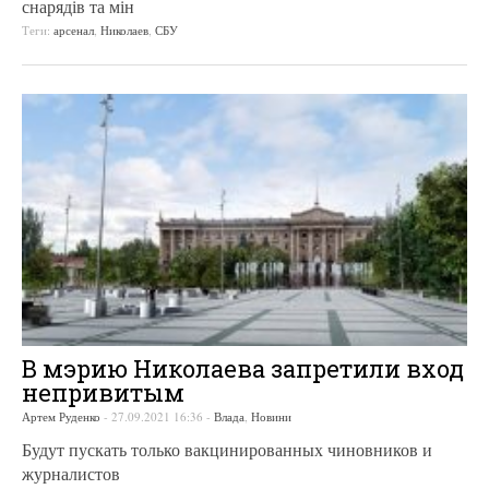
снарядів та мін
Теги:
арсенал
,
Николаев
,
СБУ
В мэрию Николаева запретили вход
непривитым
Артем Руденко
-
27.09.2021 16:36
-
Влада
,
Новини
Будут пускать только вакцинированных чиновников и
журналистов