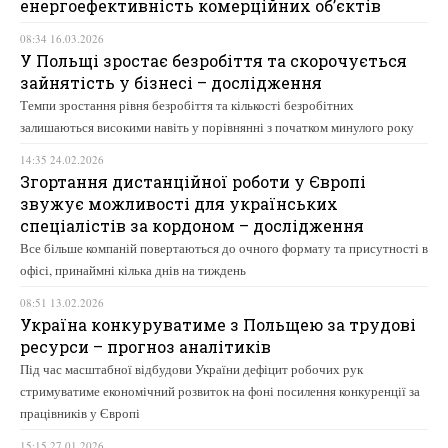
енергоефективність комерційних об’єктів
08:34 16.03.2026
У Польщі зростає безробіття та скорочується
зайнятість у бізнесі – дослідження
Темпи зростання рівня безробіття та кількості безробітних
залишаються високими навіть у порівнянні з початком минулого року
14:35 24.02.2026
Згортання дистанційної роботи у Європі
звужує можливості для українських
спеціалістів за кордоном – дослідження
Все більше компаній повертаються до очного формату та присутності в
офісі, принаймні кілька днів на тиждень
08:51 13.02.2026
Україна конкуруватиме з Польщею за трудові
ресурси – прогноз аналітиків
Під час масштабної відбудови України дефіцит робочих рук
стримуватиме економічний розвиток на фоні посилення конкуренції за
працівників у Європі
15:15 27.01.2026