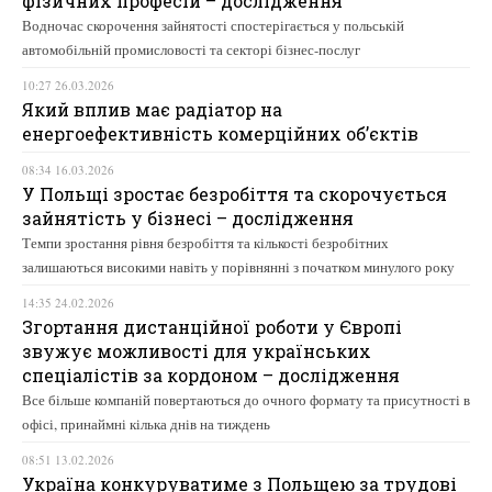
фізичних професій – дослідження
Водночас скорочення зайнятості спостерігається у польській
автомобільній промисловості та секторі бізнес-послуг
10:27 26.03.2026
Який вплив має радіатор на
енергоефективність комерційних об’єктів
08:34 16.03.2026
У Польщі зростає безробіття та скорочується
зайнятість у бізнесі – дослідження
Темпи зростання рівня безробіття та кількості безробітних
залишаються високими навіть у порівнянні з початком минулого року
14:35 24.02.2026
Згортання дистанційної роботи у Європі
звужує можливості для українських
спеціалістів за кордоном – дослідження
Все більше компаній повертаються до очного формату та присутності в
офісі, принаймні кілька днів на тиждень
08:51 13.02.2026
Україна конкуруватиме з Польщею за трудові