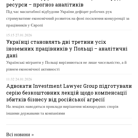
ресурси – прогноз аналітиків
Під час масштабної відбудови України дефіцит робочих рук
стримуватиме економічний розвиток на фоні посилення конкуренції за
працівників у Європі
15:15 27.01.2026
Українці становлять дві третини усіх
іноземних працівників у Польщі – аналітичні
дані
Українські мігранти у Польщі вирізняються не лише чисельністю, а й
рівнем економічної активності
11:32 24.01.2026
Адвокати Investment Lawyer Group підготували
серію безкоштовних лекцій щодо компенсації
збитків бізнесу від російської агресії
На лекціях наводяться приклади вирішення міжнародних спорів
іншими державами та компаніями
Всі новини »