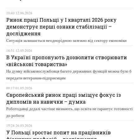
10:40 12.06.2026
Ринок праці Польщі у І кварталі 2026 року
демонструє перші ознаки стабілізації –
дослідження
Ситуація залишається неоднорідною залежно від сектору економіки
18:51 12.05.2026
В Україні пропонують дозволити створювати
«військові товариства»
На думку військовослужбовця багато державних функцій можна було б
передати ветеранам-підприємцям
09:17 01.05.2026
Європейський ринок праці зміщує фокус із
дипломів на навички – думка
Роботодавці дедалі частіше визнають, що освіта не гарантує готовності
до роботи
15:28 26.03.2026
У Польщі зростає попит на працівників