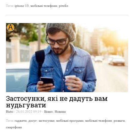
Теги:
iphone 13
,
мобільні телефони
,
рітейл
Застосунки, які не дадуть вам
нудьгувати
Hubs
-
28.01.2022 09:19
-
Бізнес
,
Новини
Теги:
гаджети
,
досуг
,
застосунки
,
мобільні програми
,
мобільні телефони
,
розваги
,
смартфони