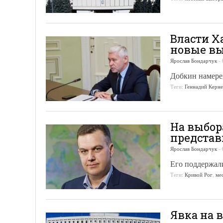
Власти Х
новые в
Ярослав Бондарчук
-
Добкин намере
Теги:
Геннадий Керне
На выбор
представ
Ярослав Бондарчук
-
Его поддержал
Теги:
Кривой Рог
,
ме
Явка на 