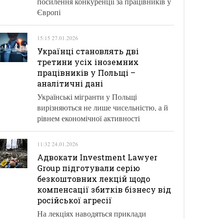
посилення конкуренції за працівників у
Європі
15:15 27.01.2026
Українці становлять дві
третини усіх іноземних
працівників у Польщі –
аналітичні дані
Українські мігранти у Польщі
вирізняються не лише чисельністю, а й
рівнем економічної активності
11:32 24.01.2026
Адвокати Investment Lawyer
Group підготували серію
безкоштовних лекцій щодо
компенсації збитків бізнесу від
російської агресії
На лекціях наводяться приклади