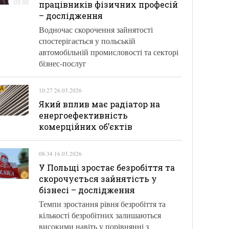
працівників фізичних професій
– дослідження
Водночас скорочення зайнятості
спостерігається у польській
автомобільній промисловості та секторі
бізнес-послуг
10:27 26.03.2026
Який вплив має радіатор на
енергоефективність
комерційних об’єктів
08:34 16.03.2026
У Польщі зростає безробіття та
скорочується зайнятість у
бізнесі – дослідження
Темпи зростання рівня безробіття та
кількості безробітних залишаються
високими навіть у порівнянні з