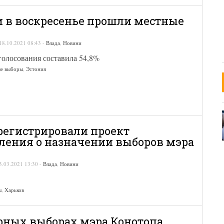
и в воскресенье прошли местные
18.10.2021 08:43
-
Влада
,
Новини
голосования составила 54,8%
ые выборы
,
Эстония
арегистрировали проект
ления о назначении выборов мэра
3.03.2021 13:30
-
Влада
,
Новини
ы
,
Харьков
рных выборах мэра Конотопа