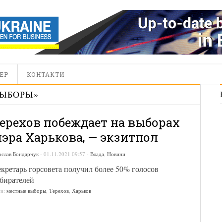
ЕР
КОНТАКТИ
ВЫБОРЫ
»
ерехов побеждает на выборах
эра Харькова, — экзитпол
ослав Бондарчук
-
01.11.2021 09:57
-
Влада
,
Новини
кретарь горсовета получил более 50% голосов
бирателей
ги:
местные выборы
,
Терехов
,
Харьков