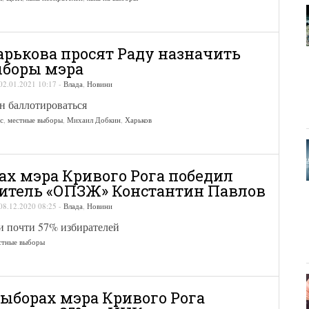
арькова просят Раду назначить
ыборы мэра
02.01.2021 10:17
-
Влада
,
Новини
н баллотироваться
с
,
местные выборы
,
Михаил Добкин
,
Харьков
ах мэра Кривого Рога победил
итель «ОПЗЖ» Константин Павлов
08.12.2020 08:25
-
Влада
,
Новини
и почти 57% избирателей
стные выборы
выборах мэра Кривого Рога