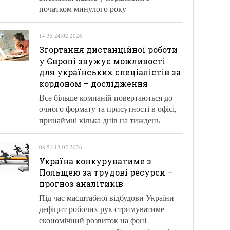
початком минулого року
14:35 24.02.2026
Згортання дистанційної роботи
у Європі звужує можливості
для українських спеціалістів за
кордоном – дослідження
Все більше компаній повертаються до
очного формату та присутності в офісі,
принаймні кілька днів на тиждень
08:51 13.02.2026
Україна конкуруватиме з
Польщею за трудові ресурси –
прогноз аналітиків
Під час масштабної відбудови України
дефіцит робочих рук стримуватиме
економічний розвиток на фоні