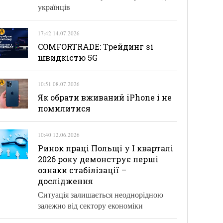
українців
17:42 14.07.2026
COMFORTRADE: Трейдинг зі
швидкістю 5G
10:51 08.07.2026
Як обрати вживаний iPhone і не
помилитися
10:40 12.06.2026
Ринок праці Польщі у І кварталі
2026 року демонструє перші
ознаки стабілізації –
дослідження
Ситуація залишається неоднорідною
залежно від сектору економіки