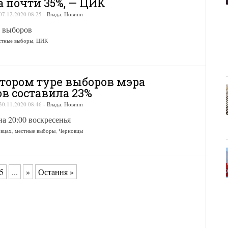
а почти 35%, — ЦИК
07.12.2020 08:25
-
Влада
,
Новини
е выборов
стные выборы
,
ЦИК
втором туре выборов мэра
в составила 23%
30.11.2020 08:46
-
Влада
,
Новини
а 20:00 воскресенья
овцах
,
местные выборы
,
Черновцы
5
...
»
Остання »