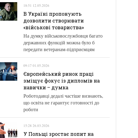
18:51 12.05.2026
В Україні пропонують
дозволити створювати
«військові товариства»
На думку військовослужбовця багато
державних функцій можна було б
передати ветеранам-підприємцям
09:17 01.05.2026
Європейський ринок праці
зміщує фокус із дипломів на
навички – думка
Роботодавці дедалі частіше визнають,
що освіта не гарантує готовності до
роботи
15:28 26.03.2026
У Польщі зростає попит на