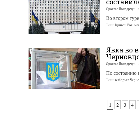
составил
Ярослав Бондарчук
-
Во втором тур
Теги:
Кривой Рог
,
ме
Явка во 
Черновцо
Ярослав Бондарчук
-
По состоянию н
Теги:
выборы в Черн
1
2
3
4