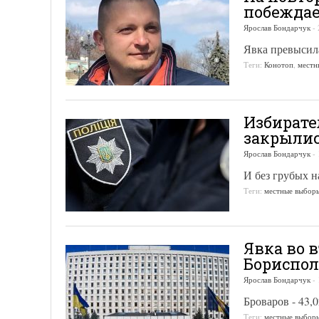
побежда
Ярослав Бондарчук
-
Явка превысил
Теги:
Конотоп
,
местн
Избирате
закрылис
Ярослав Бондарчук
-
И без грубых 
Теги:
местные выбор
Явка во 
Бориспол
Ярослав Бондарчук
-
Броваров - 43,
Теги:
местные выбор