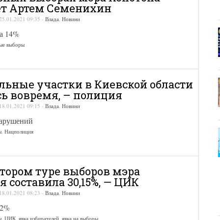
ет Артем Семенихин
25.01.2021 09:35
-
Влада
,
Новини
а 14%
ые выборы
льные участки в Киевской области
ь вовремя, – полиция
18.01.2021 09:15
-
Влада
,
Новини
нарушений
ы
,
Нацполиция
втором туре выборов мэра
я составила 30,15%, — ЦИК
18.01.2021 08:23
-
Влада
,
Новини
02%
ы
,
ЦИК
,
явка избирателей
,
явка на выборы