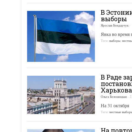
В Эстони
выборы
Ярослав Бондарчук
-
Явка во время 
Теги:
выборы
,
местн
В Раде з
постанов
Харькова
Ольга Белошицкая
-
2
На 31 октября
Теги:
местные выбор
На повто