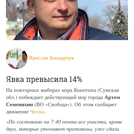
Ярослав Бондарчук
Явка превысила 14%
На повторных выборах мэра Конотопа (Сумская
Артем
обл.) побеждает действующий мэр города
Семенихин
(ВО «Свобода»). Об этом сообщает
движение
Чесно
.
«По состоянию на 7:40 почти все участки, кроме
двух, которые уточняют протоколы, уже сдали