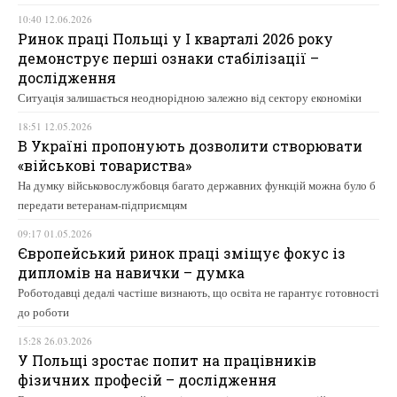
10:40 12.06.2026
Ринок праці Польщі у І кварталі 2026 року
демонструє перші ознаки стабілізації –
дослідження
Ситуація залишається неоднорідною залежно від сектору економіки
18:51 12.05.2026
В Україні пропонують дозволити створювати
«військові товариства»
На думку військовослужбовця багато державних функцій можна було б
передати ветеранам-підприємцям
09:17 01.05.2026
Європейський ринок праці зміщує фокус із
дипломів на навички – думка
Роботодавці дедалі частіше визнають, що освіта не гарантує готовності
до роботи
15:28 26.03.2026
У Польщі зростає попит на працівників
фізичних професій – дослідження