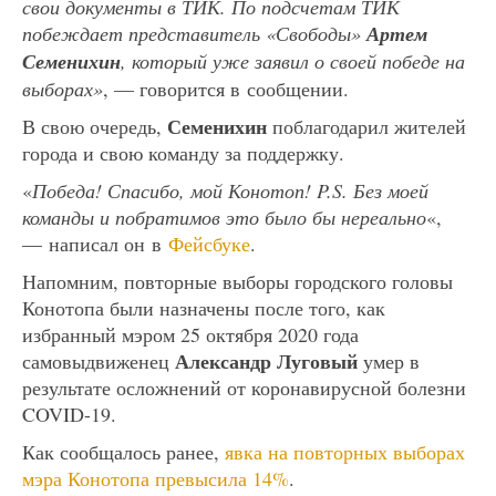
свои документы в ТИК. По подсчетам ТИК
побеждает представитель «Свободы»
Артем
Семенихин
, который уже заявил о своей победе на
выборах»
, — говорится в сообщении.
Семенихин
В свою очередь,
поблагодарил жителей
города и свою команду за поддержку.
«
Победа! Спасибо, мой Конотоп! P.S. Без моей
команды и побратимов это было бы нереально
«,
— написал он в
Фейсбуке
.
Напомним, повторные выборы городского головы
Конотопа были назначены после того, как
избранный мэром 25 октября 2020 года
Александр Луговый
самовыдвиженец
умер в
результате осложнений от коронавирусной болезни
COVID-19.
Как сообщалось ранее,
явка на повторных выборах
мэра Конотопа превысила 14%
.