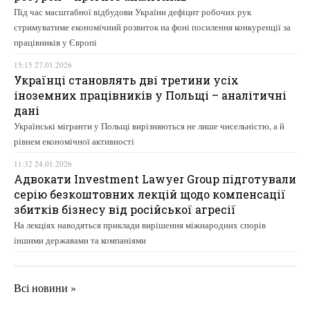
Під час масштабної відбудови України дефіцит робочих рук
стримуватиме економічний розвиток на фоні посилення конкуренції за
працівників у Європі
15:15 27.01.2026
Українці становлять дві третини усіх
іноземних працівників у Польщі – аналітичні
дані
Українські мігранти у Польщі вирізняються не лише чисельністю, а й
рівнем економічної активності
11:32 24.01.2026
Адвокати Investment Lawyer Group підготували
серію безкоштовних лекцій щодо компенсації
збитків бізнесу від російської агресії
На лекціях наводяться приклади вирішення міжнародних спорів
іншими державами та компаніями
Всі новини »