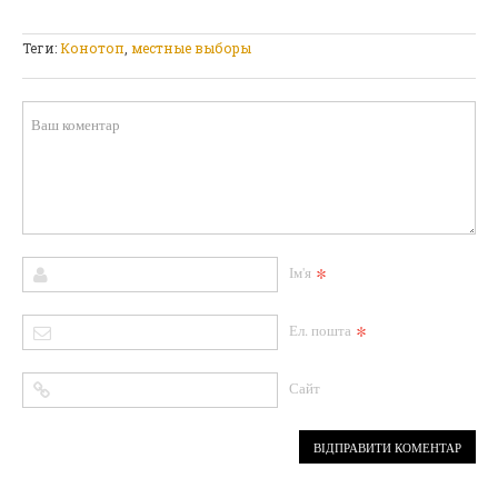
Теги:
Конотоп
,
местные выборы
*
Ім'я
*
Ел. пошта
Сайт