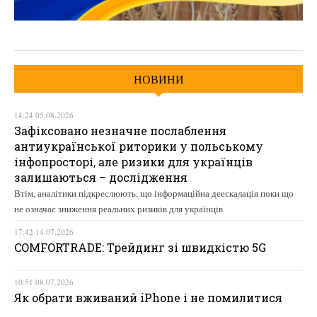
НОВИНИ
14:24 05.08.2026
Зафіксовано незначне послаблення
антиукраїнської риторики у польському
інфопросторі, але ризики для українців
залишаються – дослідження
Втім, аналітики підкреслюють, що інформаційна деескалація поки що
не означає зниження реальних ризиків для українців
17:42 14.07.2026
COMFORTRADE: Трейдинг зі швидкістю 5G
10:51 08.07.2026
Як обрати вживаний iPhone і не помилитися