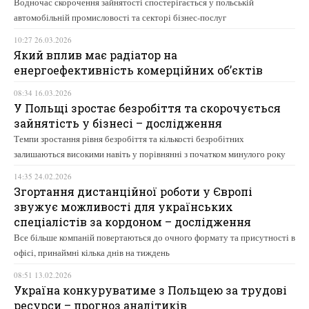
Водночас скорочення зайнятості спостерігається у польській
автомобільній промисловості та секторі бізнес-послуг
10:27 26.03.2026
Який вплив має радіатор на
енергоефективність комерційних об’єктів
08:34 16.03.2026
У Польщі зростає безробіття та скорочується
зайнятість у бізнесі – дослідження
Темпи зростання рівня безробіття та кількості безробітних
залишаються високими навіть у порівнянні з початком минулого року
14:35 24.02.2026
Згортання дистанційної роботи у Європі
звужує можливості для українських
спеціалістів за кордоном – дослідження
Все більше компаній повертаються до очного формату та присутності в
офісі, принаймні кілька днів на тиждень
08:51 13.02.2026
Україна конкуруватиме з Польщею за трудові
ресурси – прогноз аналітиків