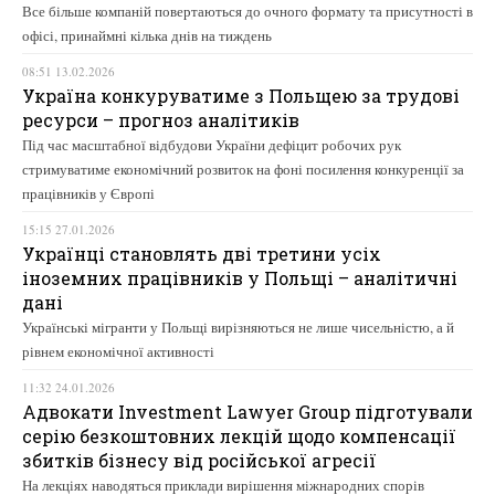
Все більше компаній повертаються до очного формату та присутності в
офісі, принаймні кілька днів на тиждень
08:51 13.02.2026
Україна конкуруватиме з Польщею за трудові
ресурси – прогноз аналітиків
Під час масштабної відбудови України дефіцит робочих рук
стримуватиме економічний розвиток на фоні посилення конкуренції за
працівників у Європі
15:15 27.01.2026
Українці становлять дві третини усіх
іноземних працівників у Польщі – аналітичні
дані
Українські мігранти у Польщі вирізняються не лише чисельністю, а й
рівнем економічної активності
11:32 24.01.2026
Адвокати Investment Lawyer Group підготували
серію безкоштовних лекцій щодо компенсації
збитків бізнесу від російської агресії
На лекціях наводяться приклади вирішення міжнародних спорів