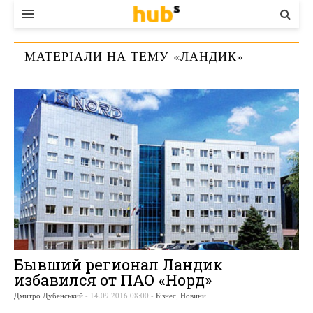
ВЛАДА
МАТЕРІАЛИ НА ТЕМУ «
ЛАНДИК
»
ЕКОНОМІКА
БІЗНЕС
СТАРТЕР
КОНТАКТИ
Бывший регионал Ландик
избавился от ПАО «Норд»
Дмитро Дубенський
-
14.09.2016 08:00
-
Бізнес
,
Новини