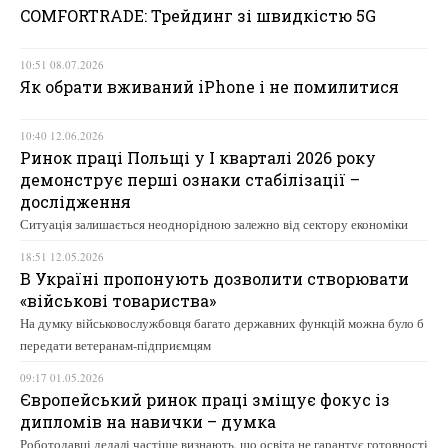
COMFORTRADE: Трейдинг зі швидкістю 5G
10:51 08.07.2026
Як обрати вживаний iPhone і не помилитися
10:40 12.06.2026
Ринок праці Польщі у І кварталі 2026 року
демонструє перші ознаки стабілізації –
дослідження
Ситуація залишається неоднорідною залежно від сектору економіки
18:51 12.05.2026
В Україні пропонують дозволити створювати
«військові товариства»
На думку військовослужбовця багато державних функцій можна було б
передати ветеранам-підприємцям
09:17 01.05.2026
Європейський ринок праці зміщує фокус із
дипломів на навички – думка
Роботодавці дедалі частіше визнають, що освіта не гарантує готовності