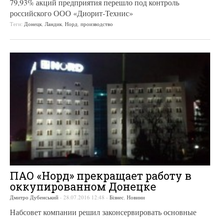
79,93% акций предприятия перешло под контроль
российского ООО «Диорит-Технис»
Теги:
Донецк
,
Ландик
,
Норд
,
производство
ПАО «Норд» прекращает работу в
оккупированном Донецке
Дмитро Дубенський
-
28.07.2016 12:48
-
Бізнес
,
Новини
Набсовет компании решил законсервировать основные