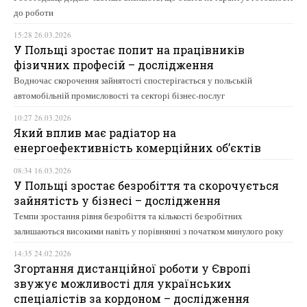
до роботи
15:28 26.03.2026
У Польщі зростає попит на працівників
фізичних професій – дослідження
Водночас скорочення зайнятості спостерігається у польській
автомобільній промисловості та секторі бізнес-послуг
10:27 26.03.2026
Який вплив має радіатор на
енергоефективність комерційних об’єктів
08:34 16.03.2026
У Польщі зростає безробіття та скорочується
зайнятість у бізнесі – дослідження
Темпи зростання рівня безробіття та кількості безробітних
залишаються високими навіть у порівнянні з початком минулого року
14:35 24.02.2026
Згортання дистанційної роботи у Європі
звужує можливості для українських
спеціалістів за кордоном – дослідження