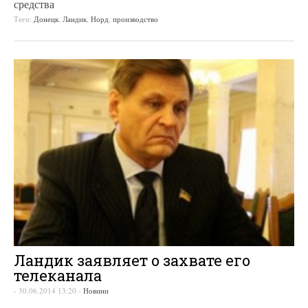
средства
Теги:
Донецк
,
Ландик
,
Норд
,
производство
Ландик заявляет о захвате его
телеканала
-
30.06.2014 13:20
-
Новини