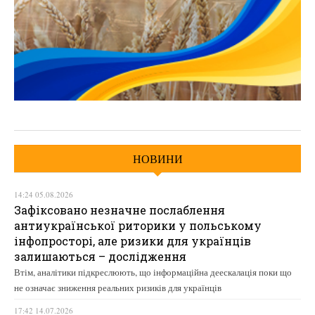
НОВИНИ
14:24 05.08.2026
Зафіксовано незначне послаблення
антиукраїнської риторики у польському
інфопросторі, але ризики для українців
залишаються – дослідження
Втім, аналітики підкреслюють, що інформаційна деескалація поки що
не означає зниження реальних ризиків для українців
17:42 14.07.2026