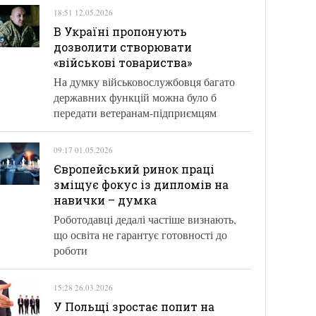
18:51 12.05.2026
В Україні пропонують
дозволити створювати
«військові товариства»
На думку військовослужбовця багато
державних функцій можна було б
передати ветеранам-підприємцям
09:17 01.05.2026
Європейський ринок праці
зміщує фокус із дипломів на
навички – думка
Роботодавці дедалі частіше визнають,
що освіта не гарантує готовності до
роботи
15:28 26.03.2026
У Польщі зростає попит на