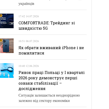
українців
17:42 14.07.2026
COMFORTRADE: Трейдинг зі
швидкістю 5G
10:51 08.07.2026
Як обрати вживаний iPhone і не
помилитися
10:40 12.06.2026
Ринок праці Польщі у І кварталі
2026 року демонструє перші
ознаки стабілізації –
дослідження
Ситуація залишається неоднорідною
залежно від сектору економіки