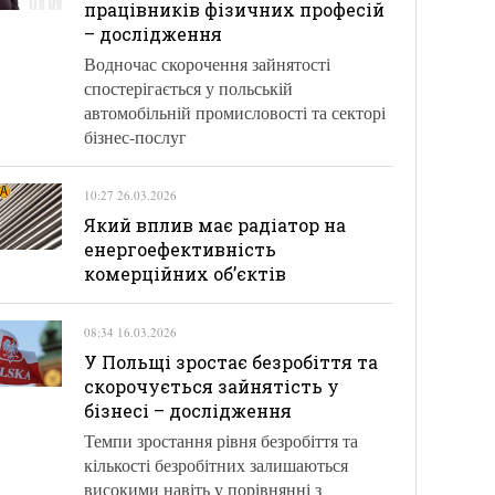
працівників фізичних професій
– дослідження
Водночас скорочення зайнятості
спостерігається у польській
автомобільній промисловості та секторі
бізнес-послуг
10:27 26.03.2026
Який вплив має радіатор на
енергоефективність
комерційних об’єктів
08:34 16.03.2026
У Польщі зростає безробіття та
скорочується зайнятість у
бізнесі – дослідження
Темпи зростання рівня безробіття та
кількості безробітних залишаються
високими навіть у порівнянні з