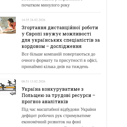
початком минулого року
14:35 24.02.2026
Згортання дистанційної роботи
у Європі звужує можливості
для українських спеціалістів за
кордоном – дослідження
Все більше компаній повертаються до
очного формату та присутності в офісі,
принаймні кілька днів на тиждень
08:51 13.02.2026
Україна конкуруватиме з
Польщею за трудові ресурси –
прогноз аналітиків
Під час масштабної відбудови України
дефіцит робочих рук стримуватиме
економічний розвиток на фоні