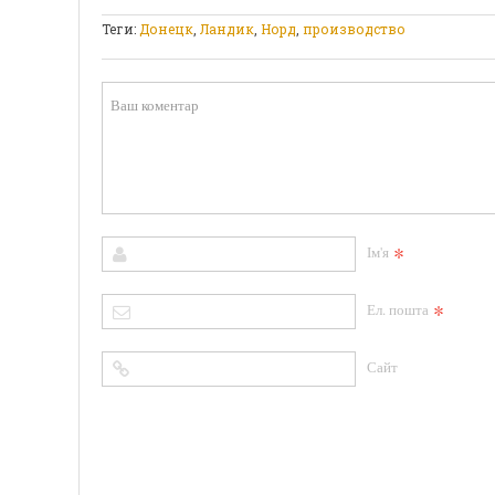
Теги:
Донецк
,
Ландик
,
Норд
,
производство
*
Ім'я
*
Ел. пошта
Сайт