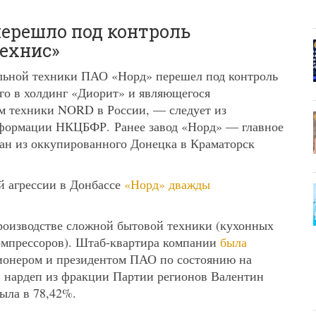
перешло под контроль
ехнис»
ильной техники ПАО «Норд» перешел под контроль
го в холдинг «Диорит» и являющегося
 техники NORD в России, — следует из
нформации НКЦБФР. Ранее завод «Норд» — главное
ан из оккупированного Донецка в Краматорск
й агрессии в Донбассе
«Норд» дважды
оизводстве сложной бытовой техники (кухонных
компрессоров). Штаб-квартира компании
была
онером и президентом ПАО по состоянию на
й нардеп из фракции Партии регионов Валентин
была в 78,42%.