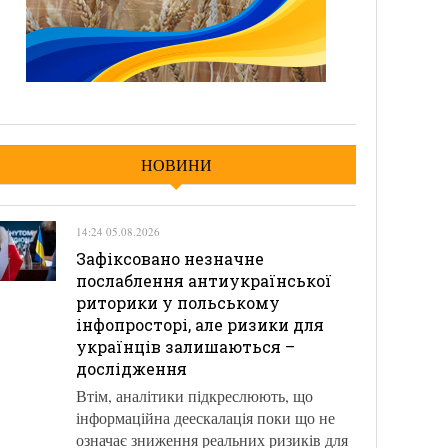
НОВИНИ
14:24 05.08.2026
Зафіксовано незначне
послаблення антиукраїнської
риторики у польському
інфопросторі, але ризики для
українців залишаються –
дослідження
Втім, аналітики підкреслюють, що
інформаційна деескалація поки що не
означає зниження реальних ризиків для