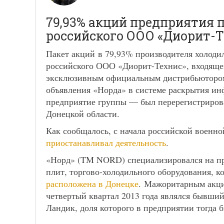
79,93% акций предприятия 
российского ООО «Диорит-Т
Пакет акций в 79,93% производителя холод
российского ООО «Диорит-Технис», входяще
эксклюзивным официальным дистрибьютором
объявления «Норда» в системе раскрытия и
предприятие группы — был перерегистриров
Донецкой области.
Как сообщалось, с начала российской военно
приостанавливал деятельность
.
«Норд» (TM NORD) специализировался на пр
плит, торгово-холодильного оборудования, 
расположена в Донецке
. Мажоритарным акци
четвертый квартал 2013 года являлся бывши
Ландик, доля которого в предприятии тогда 