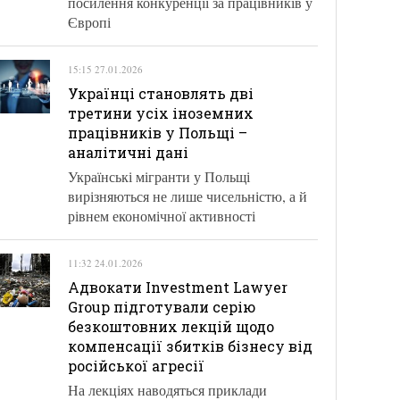
посилення конкуренції за працівників у
Європі
15:15 27.01.2026
Українці становлять дві
третини усіх іноземних
працівників у Польщі –
аналітичні дані
Українські мігранти у Польщі
вирізняються не лише чисельністю, а й
рівнем економічної активності
11:32 24.01.2026
Адвокати Investment Lawyer
Group підготували серію
безкоштовних лекцій щодо
компенсації збитків бізнесу від
російської агресії
На лекціях наводяться приклади