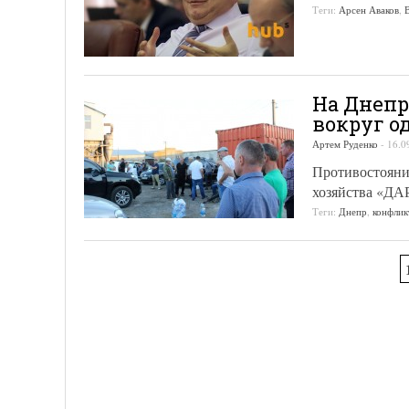
Теги:
Арсен Аваков
,
На Днепр
вокруг о
Артем Руденко
-
16.0
Противостояние
хозяйства «ДА
Теги:
Днепр
,
конфлик