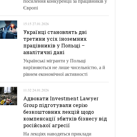
посилення конкуренції за працівників у
Європі
15:15 27.01.2026
Українці становлять дві
третини усіх іноземних
працівників у Польщі –
аналітичні дані
Українські мігранти у Польщі
вирізняються не лише чисельністю, а й
рівнем економічної активності
11:32 24.01.2026
Адвокати Investment Lawyer
Group підготували серію
безкоштовних лекцій щодо
компенсації збитків бізнесу від
російської агресії
На лекціях наводяться приклади