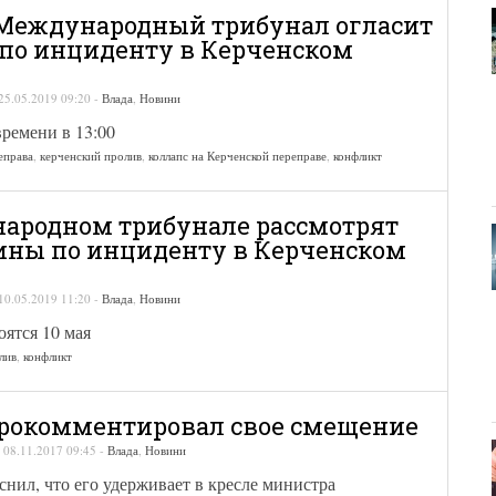
Международный трибунал огласит
по инциденту в Керченском
25.05.2019 09:20
-
Влада
,
Новини
ремени в 13:00
еправа
,
керченский пролив
,
коллапс на Керченской переправе
,
конфликт
ародном трибунале рассмотрят
ины по инциденту в Керченском
10.05.2019 11:20
-
Влада
,
Новини
ятся 10 мая
лив
,
конфликт
рокомментировал свое смещение
-
08.11.2017 09:45
-
Влада
,
Новини
нил, что его удерживает в кресле министра