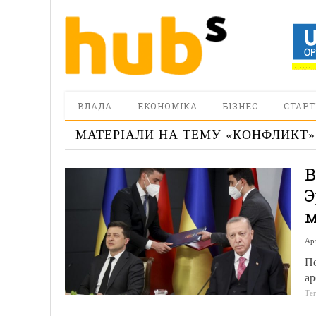
ВЛАДА
ЕКОНОМІКА
БІЗНЕС
СТАРТ
МАТЕРІАЛИ НА ТЕМУ «
КОНФЛИКТ
»
В
Э
м
Ар
По
ар
Те