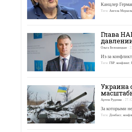
Канцлер Герма
Теги:
Ангела Меркел
Глава НА
давлени
Ольга Белошицкая
-
2
Из-за конфликт
Теги:
ГБР
,
конфликт
,
Украина 
масштаб
Артем Руденко
-
27.1
За которыми не
Теги:
Донбасс
,
конфл