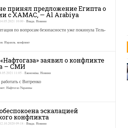
не принял предложение Египта о
и с ХАМАС, — Al Arabiya
14.05.2021 10:00
-
Влада
,
Новини
егация по вопросам безопасности уже покинула Тель-
ия
,
Израиль
,
конфликт
 «Нафтогаза» заявил о конфликте
в – СМИ
4.05.2021 11:05
-
Економіка
,
Новини
 работать с Витренко
вет
,
Нафтогаз Украины
обеспокоена эскалацией
кого конфликта
12.10.2020 09:18
-
Влада
,
Новини