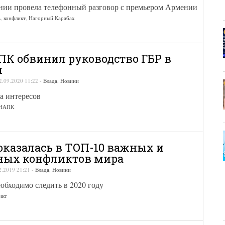
нии провела телефонный разговор с премьером Армении
ь
,
конфликт
,
Нагорный Карабах
ПК обвинил руководство ГБР в
и
2.09.2020 11:22
-
Влада
,
Новини
а интересов
НАПК
оказалась в TOП-10 важных и
ных конфликтов мира
2.2019 21:21
-
Влада
,
Новини
обходимо следить в 2020 году
икт