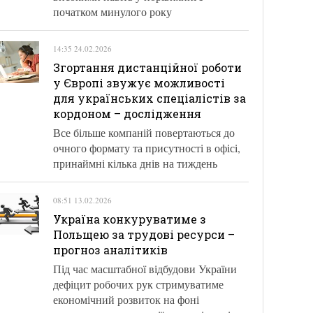
початком минулого року
14:35 24.02.2026
Згортання дистанційної роботи
у Європі звужує можливості
для українських спеціалістів за
кордоном – дослідження
Все більше компаній повертаються до
очного формату та присутності в офісі,
принаймні кілька днів на тиждень
08:51 13.02.2026
Україна конкуруватиме з
Польщею за трудові ресурси –
прогноз аналітиків
Під час масштабної відбудови України
дефіцит робочих рук стримуватиме
економічний розвиток на фоні