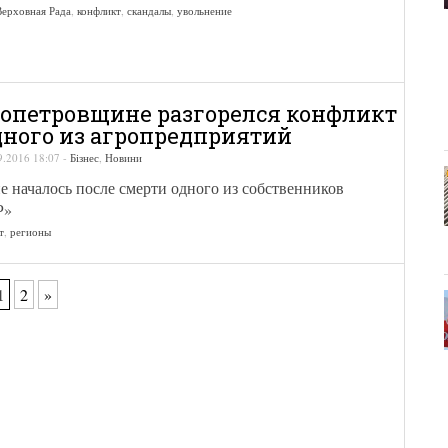
Верховная Рада
,
конфликт
,
скандалы
,
увольнение
опетровщине разгорелся конфликт
дного из агропредприятий
9.2016 18:07
-
Бізнес
,
Новини
 началось после смерти одного из собственников
Р»
т
,
регионы
1
2
»