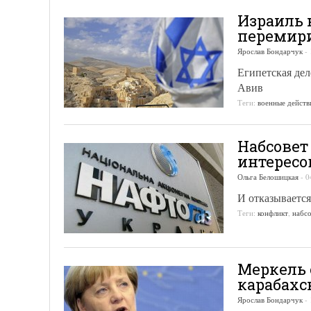
Израиль 
перемири
Ярослав Бондарчук
-
Египетская дел
Авив
Теги:
военные действ
Набсовет
интересо
Ольга Белошицкая
-
0
И отказывается
Теги:
конфликт
,
набсо
Меркель 
карабахс
Ярослав Бондарчук
-