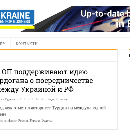
ЕР
КОНТАКТИ
 ОП поддерживают идею
рдогана о посредничестве
ежду Украиной и РФ
тем Руденко
-
29.11.2021 16:34
-
Влада
,
Новини
доляк отметил авторитет Турции на международной
ене
ги:
конфликт
,
Россия
,
Турция
,
Эрдоган