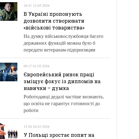
18:51 12.05.2026
В Україні пропонують
дозволити створювати
«військові товариства»
На думку військовослужбовця багато
державних функцій можна було б
передати ветеранам-підприємцям
09:17 01.05.2026
Європейський ринок праці
зміщує фокус із дипломів на
навички – думка
Роботодавці дедалі частіше визнають,
що освіта не гарантує готовності до
роботи
15:28 26.03.2026
У Польщі зростає попит на