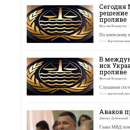
Сегодня 
решение 
проливе
Ярослав Бондарчук
-
По киевскому в
Теги:
Керченская пер
В междун
иск Укра
проливе
Ярослав Бондарчук
-
Слушания состо
Теги:
керченский про
Аваков п
Дмитро Дубенський
Глава МВД пояс