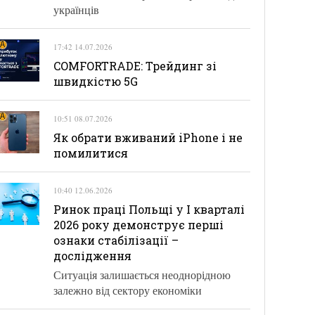
українців
17:42 14.07.2026
COMFORTRADE: Трейдинг зі
швидкістю 5G
10:51 08.07.2026
Як обрати вживаний iPhone і не
помилитися
10:40 12.06.2026
Ринок праці Польщі у І кварталі
2026 року демонструє перші
ознаки стабілізації –
дослідження
Ситуація залишається неоднорідною
залежно від сектору економіки