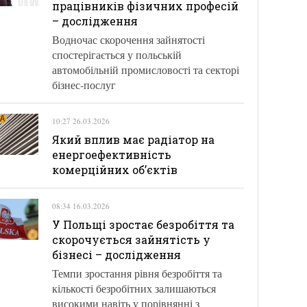
працівників фізичних професій
– дослідження
Водночас скорочення зайнятості
спостерігається у польській
автомобільній промисловості та секторі
бізнес-послуг
10:27 26.03.2026
Який вплив має радіатор на
енергоефективність
комерційних об’єктів
08:34 16.03.2026
У Польщі зростає безробіття та
скорочується зайнятість у
бізнесі – дослідження
Темпи зростання рівня безробіття та
кількості безробітних залишаються
високими навіть у порівнянні з