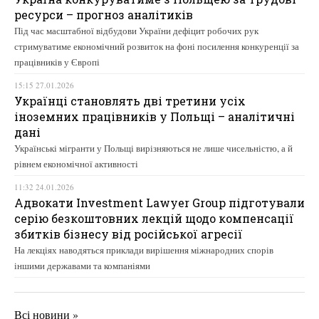
ресурси – прогноз аналітиків
Під час масштабної відбудови України дефіцит робочих рук
стримуватиме економічний розвиток на фоні посилення конкуренції за
працівників у Європі
15:15 27.01.2026
Українці становлять дві третини усіх
іноземних працівників у Польщі – аналітичні
дані
Українські мігранти у Польщі вирізняються не лише чисельністю, а й
рівнем економічної активності
11:32 24.01.2026
Адвокати Investment Lawyer Group підготували
серію безкоштовних лекцій щодо компенсації
збитків бізнесу від російської агресії
На лекціях наводяться приклади вирішення міжнародних спорів
іншими державами та компаніями
Всі новини »