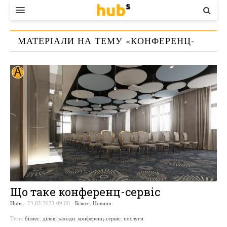
ВЛАДА
МАТЕРІАЛИ НА ТЕМУ «
КОНФЕРЕНЦ-
ЕКОНОМІКА
СЕРВІС
»
БІЗНЕС
СТАРТЕР
КОНТАКТИ
Що таке конференц-сервіс
Hubs
-
23.02.2023 09:00
-
Бізнес
,
Новини
Теги:
бізнес
,
ділові заходи
,
конференц-сервіс
,
послуги