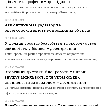
фізичних професій – дослідження
Водночас скорочення зайнятості спостерігається у польській
автомобільній промисловості та секторі бізнес-послуг
10:27 26.03.2026
Який вплив має радіатор на
енергоефективність комерційних об’єктів
08:34 16.03.2026
У Польщі зростає безробіття та скорочується
зайнятість у бізнесі – дослідження
Темпи зростання рівня безробіття та кількості безробітних
залишаються високими навіть у порівнянні з початком минулого року
14:35 24.02.2026
Згортання дистанційної роботи у Європі
звужує можливості для українських
спеціалістів за кордоном – дослідження
Все більше компаній повертаються до очного формату та присутності в
офісі, принаймні кілька днів на тиждень
08:51 13.02.2026
Україна конкуруватиме з Польщею за трудові