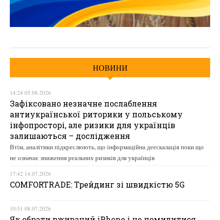
НОВИНИ
14:24 05.08.2026
Зафіксовано незначне послаблення
антиукраїнської риторики у польському
інфопросторі, але ризики для українців
залишаються – дослідження
Втім, аналітики підкреслюють, що інформаційна деескалація поки що
не означає зниження реальних ризиків для українців
17:42 14.07.2026
COMFORTRADE: Трейдинг зі швидкістю 5G
10:51 08.07.2026
Як обрати вживаний iPhone і не помилитися