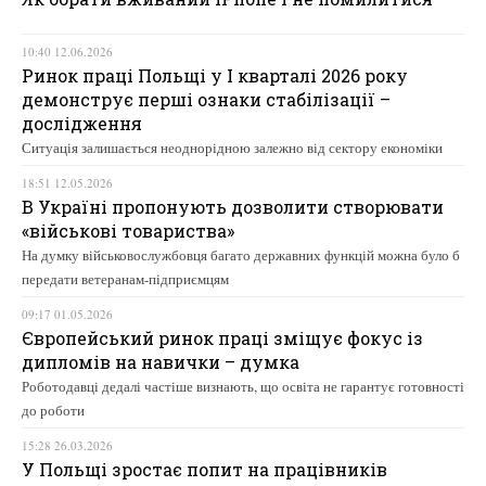
10:40 12.06.2026
Ринок праці Польщі у І кварталі 2026 року
демонструє перші ознаки стабілізації –
дослідження
Ситуація залишається неоднорідною залежно від сектору економіки
18:51 12.05.2026
В Україні пропонують дозволити створювати
«військові товариства»
На думку військовослужбовця багато державних функцій можна було б
передати ветеранам-підприємцям
09:17 01.05.2026
Європейський ринок праці зміщує фокус із
дипломів на навички – думка
Роботодавці дедалі частіше визнають, що освіта не гарантує готовності
до роботи
15:28 26.03.2026
У Польщі зростає попит на працівників