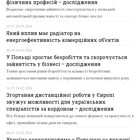
фізичних професій – дослідження
Водночас скорочення зайнятості спостерігається у польській
автомобільній промисловості та секторі бізнес-послуг
10:27 26.03.2026
Який вплив має радіатор на
енергоефективність комерційних об’єктів
08:34 16.03.2026
У Польщі зростає безробіття та скорочується
зайнятість у бізнесі – дослідження
Темпи зростання рівня безробіття та кількості безробітних
залишаються високими навіть у порівнянні з початком минулого року
14:35 24.02.2026
Згортання дистанційної роботи у Європі
звужує можливості для українських
спеціалістів за кордоном – дослідження
Все більше компаній повертаються до очного формату та присутності в
офісі, принаймні кілька днів на тиждень
08:51 13.02.2026
Україна конкуруватиме з Польщею за трудові