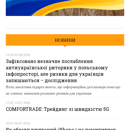
НОВИНИ
14:24 05.08.2026
Зафіксовано незначне послаблення
антиукраїнської риторики у польському
інфопросторі, але ризики для українців
залишаються – дослідження
Втім, аналітики підкреслюють, що інформаційна деескалація поки що
не означає зниження реальних ризиків для українців
17:42 14.07.2026
COMFORTRADE: Трейдинг зі швидкістю 5G
10:51 08.07.2026
Як обрати вживаний iPhone і не помилитися