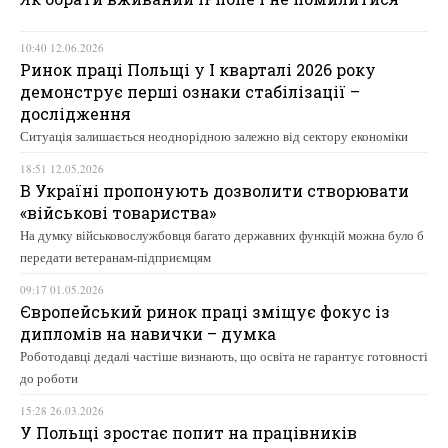
10:40 12.06.2026
Ринок праці Польщі у І кварталі 2026 року
демонструє перші ознаки стабілізації –
дослідження
Ситуація залишається неоднорідною залежно від сектору економіки
18:51 12.05.2026
В Україні пропонують дозволити створювати
«військові товариства»
На думку військовослужбовця багато державних функцій можна було б
передати ветеранам-підприємцям
09:17 01.05.2026
Європейський ринок праці зміщує фокус із
дипломів на навички – думка
Роботодавці дедалі частіше визнають, що освіта не гарантує готовності
до роботи
15:28 26.03.2026
У Польщі зростає попит на працівників