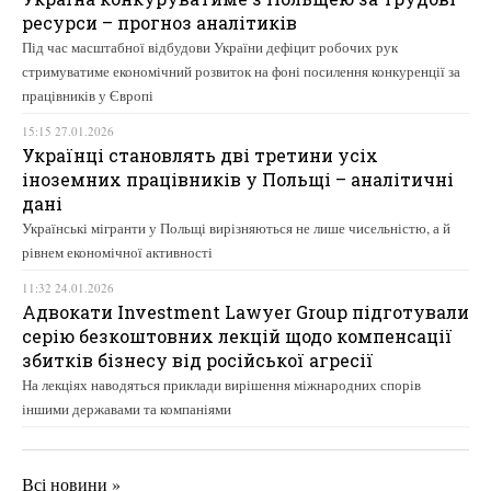
ресурси – прогноз аналітиків
Під час масштабної відбудови України дефіцит робочих рук
стримуватиме економічний розвиток на фоні посилення конкуренції за
працівників у Європі
15:15 27.01.2026
Українці становлять дві третини усіх
іноземних працівників у Польщі – аналітичні
дані
Українські мігранти у Польщі вирізняються не лише чисельністю, а й
рівнем економічної активності
11:32 24.01.2026
Адвокати Investment Lawyer Group підготували
серію безкоштовних лекцій щодо компенсації
збитків бізнесу від російської агресії
На лекціях наводяться приклади вирішення міжнародних спорів
іншими державами та компаніями
Всі новини »