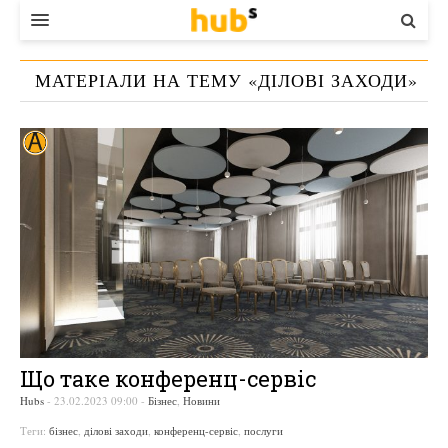
ВЛАДА
МАТЕРІАЛИ НА ТЕМУ «
ДІЛОВІ ЗАХОДИ
»
ЕКОНОМІКА
БІЗНЕС
СТАРТЕР
КОНТАКТИ
Що таке конференц-сервіс
Hubs
-
23.02.2023 09:00
-
Бізнес
,
Новини
Теги:
бізнес
,
ділові заходи
,
конференц-сервіс
,
послуги