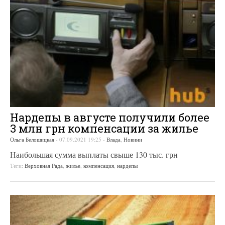
Нардепы в августе получили более
3 млн грн компенсации за жилье
Ольга Белошицкая
-
07.09.2021 19:25
-
Влада
,
Новини
Наибольшая сумма выплаты свыше 130 тыс. грн
Теги:
Верховная Рада
,
жилье
,
компенсация
,
нардепы