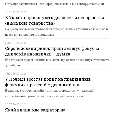
Ситуація залишається неоднорідною залежно від сектору економіки
18:51 12.05.2026
В Україні пропонують дозволити створювати
«військові товариства»
На думку військовослужбовця багато державних функцій можна було б
передати ветеранам-підприємцям
09:17 01.05.2026
Європейський ринок праці зміщує фокус із
дипломів на навички – думка
Роботодавці дедалі частіше визнають, що освіта не гарантує готовності
до роботи
15:28 26.03.2026
У Польщі зростає попит на працівників
фізичних професій – дослідження
Водночас скорочення зайнятості спостерігається у польській
автомобільній промисловості та секторі бізнес-послуг
10:27 26.03.2026
Який вплив має радіатор на