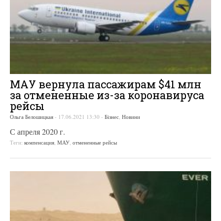
МАУ вернула пассажирам $41 млн
за отмененные из-за коронавируса
рейсы
Ольга Белошицкая
-
17.06.2021 13:30
-
Бізнес
,
Новини
С апреля 2020 г.
Теги:
компенсация
,
МАУ
,
отмененные рейсы