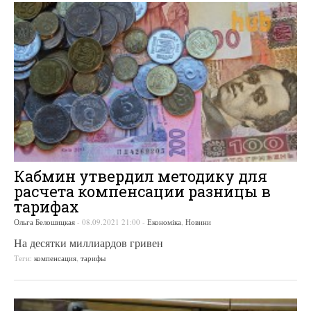
Кабмин утвердил методику для
расчета компенсации разницы в
тарифах
Ольга Белошицкая
-
08.09.2021 21:00
-
Економіка
,
Новини
На десятки миллиардов гривен
Теги:
компенсация
,
тарифы