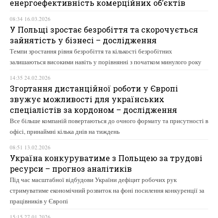
енергоефективність комерційних об’єктів
08:34 16.03.2026
У Польщі зростає безробіття та скорочується
зайнятість у бізнесі – дослідження
Темпи зростання рівня безробіття та кількості безробітних
залишаються високими навіть у порівнянні з початком минулого року
14:35 24.02.2026
Згортання дистанційної роботи у Європі
звужує можливості для українських
спеціалістів за кордоном – дослідження
Все більше компаній повертаються до очного формату та присутності в
офісі, принаймні кілька днів на тиждень
08:51 13.02.2026
Україна конкуруватиме з Польщею за трудові
ресурси – прогноз аналітиків
Під час масштабної відбудови України дефіцит робочих рук
стримуватиме економічний розвиток на фоні посилення конкуренції за
працівників у Європі
15:15 27.01.2026