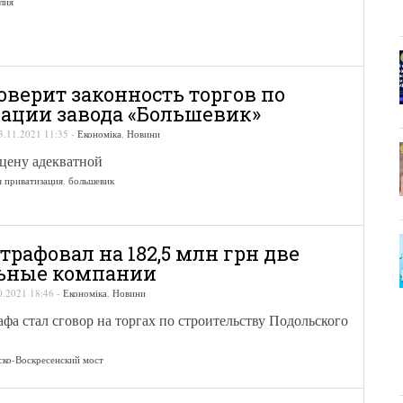
лия
верит законность торгов по
ации завода «Большевик»
3.11.2021 11:35
-
Економіка
,
Новини
цену адекватной
 приватизация
,
большевик
рафовал на 182,5 млн грн две
льные компании
0.2021 18:46
-
Економіка
,
Новини
а стал сговор на торгах по строительству Подольского
ско-Воскресенский мост