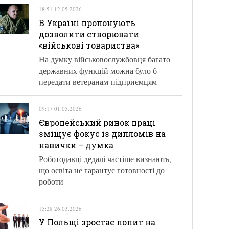
18:51 12.05.2026
В Україні пропонують
дозволити створювати
«військові товариства»
На думку військовослужбовця багато
державних функцій можна було б
передати ветеранам-підприємцям
09:17 01.05.2026
Європейський ринок праці
зміщує фокус із дипломів на
навички – думка
Роботодавці дедалі частіше визнають,
що освіта не гарантує готовності до
роботи
15:28 26.03.2026
У Польщі зростає попит на