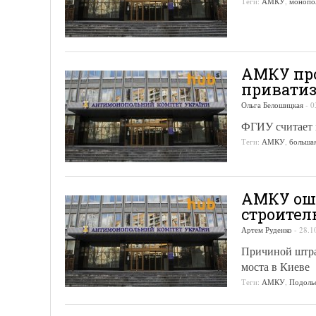
Теги:
АМКУ
,
монопо
АМКУ про
приватиз
Ольга Белошицкая
-
0
ФГИУ считает 
Теги:
АМКУ
,
большая
АМКУ ошт
строите
Артем Руденко
-
28.1
Причиной штраф
моста в Киеве
Теги:
АМКУ
,
Подоль