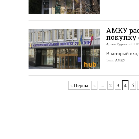
АМКУ рас
покупку 
Артем Руденко
-
01.0
В который вхо
Теги:
АМКУ
4
« Перша
«
...
2
3
5