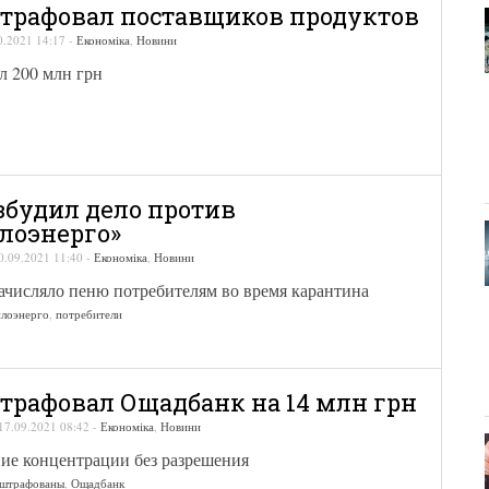
рафовал поставщиков продуктов
0.2021 14:17
-
Економіка
,
Новини
л 200 млн грн
будил дело против
лоэнерго»
0.09.2021 11:40
-
Економіка
,
Новини
ачисляло пеню потребителям во время карантина
плоэнерго
,
потребители
рафовал Ощадбанк на 14 млн грн
17.09.2021 08:42
-
Економіка
,
Новини
ние концентрации без разрешения
оштрафованы
,
Ощадбанк