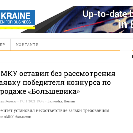
ЕР
КОНТАКТИ
МКУ оставил без рассмотрения
аявку победителя конкурса по
родаже «Большевика»
тем Руденко
-
17.11.2021 19:47
-
Економіка
,
Новини
митет установил несоответствие заявки требованиям
ги:
АМКУ
,
большевик