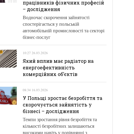
працівників фізичних професій
– дослідження
Водночас скорочення зайнятості
спостерігається у польській
автомобільній промисловості та секторі
бізнес-послуг
10:27 26.03.2026
Який вплив має радіатор на
енергоефективність
комерційних об’єктів
08:34 16.03.2026
У Польщі зростає безробіття та
скорочується зайнятість у
бізнесі – дослідження
Темпи зростання рівня безробіття та
кількості безробітних залишаються
високими навіть у порівнянні з