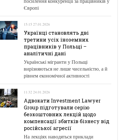
посилення конкуренції за працівників у
Європі
15:15 27.01.2026
Українці становлять дві
третини усіх іноземних
працівників у Польщі –
аналітичні дані
Українські мігранти у Польщі
вирізняються не лише чисельністю, а й
рівнем економічної активності
11:32 24.01.2026
Адвокати Investment Lawyer
Group підготували серію
безкоштовних лекцій щодо
компенсації збитків бізнесу від
російської агресії
На лекціях наводяться приклади