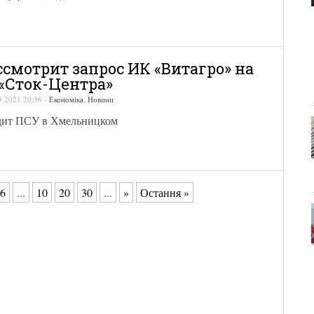
смотрит запрос ИК «Витагро» на
«Сток-Центра»
9.2021 20:36
-
Економіка
,
Новини
дит ПСУ в Хмельницком
6
...
10
20
30
...
»
Остання »