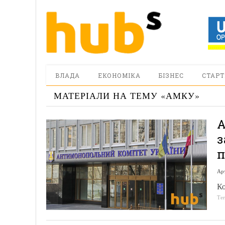
ВЛАДА
ЕКОНОМІКА
БІЗНЕС
СТАРТ
МАТЕРІАЛИ НА ТЕМУ «
АМКУ
»
А
з
п
Ар
Ко
Те