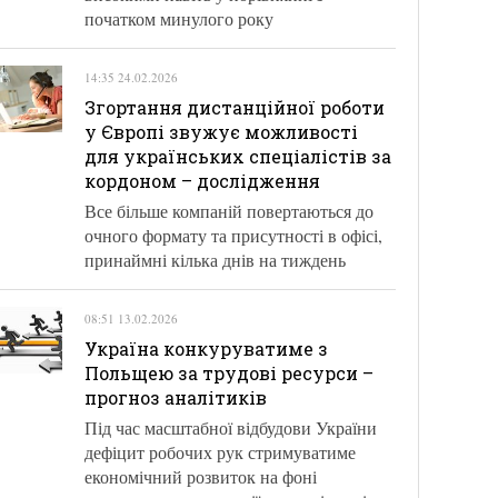
початком минулого року
14:35 24.02.2026
Згортання дистанційної роботи
у Європі звужує можливості
для українських спеціалістів за
кордоном – дослідження
Все більше компаній повертаються до
очного формату та присутності в офісі,
принаймні кілька днів на тиждень
08:51 13.02.2026
Україна конкуруватиме з
Польщею за трудові ресурси –
прогноз аналітиків
Під час масштабної відбудови України
дефіцит робочих рук стримуватиме
економічний розвиток на фоні