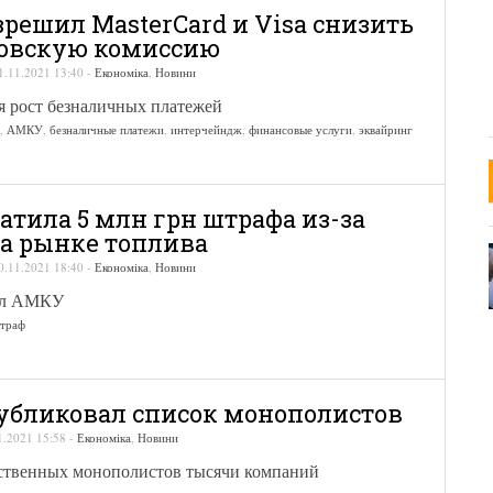
решил MasterCard и Visa снизить
овскую комиссию
1.11.2021 13:40
-
Економіка
,
Новини
я рост безналичных платежей
,
АМКУ
,
безналичные платежи
,
интерчейндж
,
финансовые услуги
,
эквайринг
латила 5 млн грн штрафа из-за
на рынке топлива
0.11.2021 18:40
-
Економіка
,
Новини
ил АМКУ
траф
бликовал список монополистов
1.2021 15:58
-
Економіка
,
Новини
ественных монополистов тысячи компаний