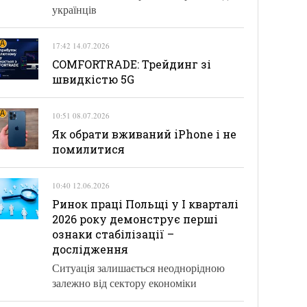
українців
17:42 14.07.2026
COMFORTRADE: Трейдинг зі
швидкістю 5G
10:51 08.07.2026
Як обрати вживаний iPhone і не
помилитися
10:40 12.06.2026
Ринок праці Польщі у І кварталі
2026 року демонструє перші
ознаки стабілізації –
дослідження
Ситуація залишається неоднорідною
залежно від сектору економіки