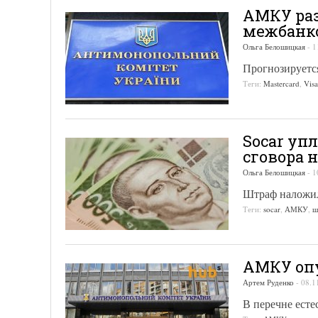
АМКУ раз
межбанк
Ольга Белошицкая
-
1
Прогнозируетс
Теги:
Mastercard
,
Visa
Socar уп
сговора 
Ольга Белошицкая
-
1
Штраф налож
Теги:
socar
,
АМКУ
,
ш
АМКУ опу
Артем Руденко
-
08.1
В перечне ест