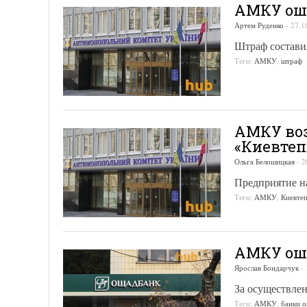
АМКУ ошт
Артем Руденко
-
27.1
Штраф состави
Теги:
АМКУ
,
штраф
АМКУ воз
«Киевтеп
Ольга Белошицкая
-
2
Предприятие н
Теги:
АМКУ
,
Киевте
АМКУ ошт
Ярослав Бондарчук
-
За осуществле
Теги:
АМКУ
,
банки 